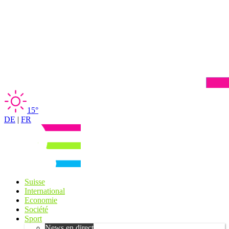
15°
DE
|
FR
Suisse
International
Economie
Société
Sport
News en direct