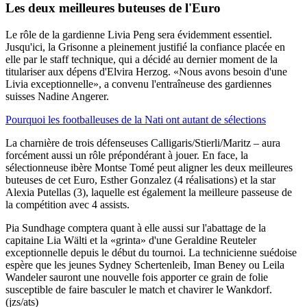
Les deux meilleures buteuses de l'Euro
Le rôle de la gardienne Livia Peng sera évidemment essentiel.
Jusqu'ici, la Grisonne a pleinement justifié la confiance placée en
elle par le staff technique, qui a décidé au dernier moment de la
titulariser aux dépens d'Elvira Herzog. «Nous avons besoin d'une
Livia exceptionnelle», a convenu l'entraîneuse des gardiennes
suisses Nadine Angerer.
Pourquoi les footballeuses de la Nati ont autant de sélections
La charnière de trois défenseuses Calligaris/Stierli/Maritz – aura
forcément aussi un rôle prépondérant à jouer. En face, la
sélectionneuse ibère Montse Tomé peut aligner les deux meilleures
buteuses de cet Euro, Esther Gonzalez (4 réalisations) et la star
Alexia Putellas (3), laquelle est également la meilleure passeuse de
la compétition avec 4 assists.
Pia Sundhage comptera quant à elle aussi sur l'abattage de la
capitaine Lia Wälti et la «grinta» d'une Geraldine Reuteler
exceptionnelle depuis le début du tournoi. La technicienne suédoise
espère que les jeunes Sydney Schertenleib, Iman Beney ou Leila
Wandeler sauront une nouvelle fois apporter ce grain de folie
susceptible de faire basculer le match et chavirer le Wankdorf.
(jzs/ats)