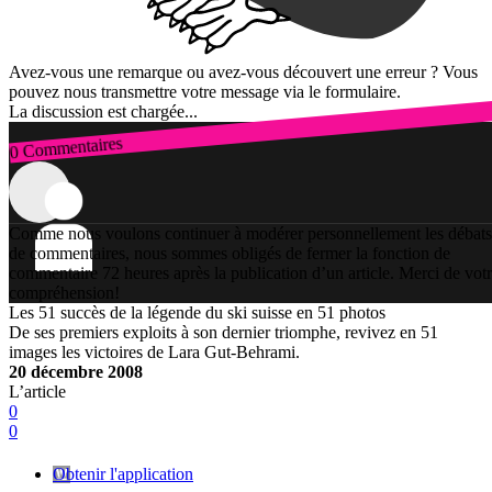
Avez-vous une remarque ou avez-vous découvert une erreur ? Vous
pouvez nous transmettre votre message via le formulaire.
La discussion est chargée...
0 Commentaires
Connexion
Comme nous voulons continuer à modérer personnellement les débats
de commentaires, nous sommes obligés de fermer la fonction de
commentaire 72 heures après la publication d’un article. Merci de vot
compréhension!
Les 51 succès de la légende du ski suisse en 51 photos
De ses premiers exploits à son dernier triomphe, revivez en 51
images les victoires de Lara Gut-Behrami.
20 décembre 2008
L’article
0
0
Obtenir l'application