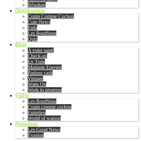
Résultats
Divertissement
Copin Comme Cochon
Cute-News
Fails
Les Bouffistas
Quiz
Blogs
A votre santé
Check-up
En Train
Madame Energie
Parlons cash
Vintage
Watts On
Work in progress
Vidéos
Les Bouffistas
Copin comme cochon
Entretien
World of watson
Promotions
Les Good News
Évasion