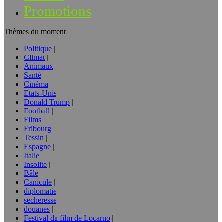
Promotions
Thèmes du moment
Politique
Climat
Animaux
Santé
Cinéma
Etats-Unis
Donald Trump
Football
Films
Fribourg
Tessin
Espagne
Italie
Insolite
Bâle
Canicule
diplomatie
secheresse
douanes
Festival du film de Locarno