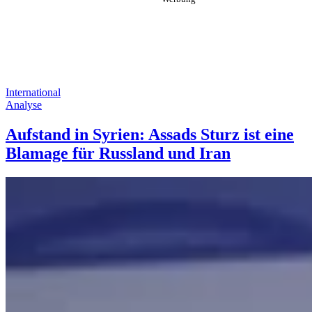
International
Analyse
Aufstand in Syrien: Assads Sturz ist eine
Blamage für Russland und Iran