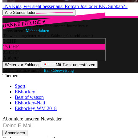
«Na Kids, wer sieht besser aus: Roman Josi oder P.K. Subban?»
Alle Stories laden
DANKE FÜR DIE ♥
Würdest du gerne watson und unseren Journalismus
unterstützen?
Mehr erfahren
(Du wirst umgeleitet, um die Zahlung abzuschliessen.)
5 CHF
15 CHF
25 CHF
Anderer
Weiter zur Zahlung
Mit Twint unterstützen
Oder unterstütze uns per
Banküberweisung
.
Themen
Sport
Eishockey
Best of watson
Eishockey-Nati
Eishockey-WM 2018
Abonniere unseren Newsletter
Abonnieren