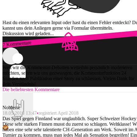
Hast du einen relevanten Input oder hast du einen Fehler entdeckt? D
kannst uns dein Anliegen gerne via Formular übermitteln.
Diskussion wird geladen...
7 Kommentare
Zum Login
Weil wir die Kommentar-Debatten weiterhin persönlich moderieren
möchten, sehen wir uns gezwungen, die Kommentarfunktion 24
Stunden nach Publikation einer Story zu schliessen. Vielen Dank für
dein Verständnis!
Die beliebtesten Kommentare
Noblesse
18.05.2018 13:47
registriert April 2018
Das Spiel gegen Finnland war unglaublich. Super Schweizer Hockey
Diese sehr starken Finnen musst du zuerst so schlagen. Weltklasse! W
haben eine sehr sehr talentierte CH-Generation am Werk. Soweit im 
Turnier zu kommen, muss man jedes Mal als Sensation begreifen! Ei