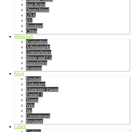
Iran-Krieg
Deutschland
USA
EU
Russland
China
Wirtschaft
Konjunktur
Arbeitsmarkt
Unternehmen
Börse und Co
Immobilien
Konsum
Sport
Fussball
Eishockey
Eismeister Zaugg
Formel 1
Tennis
Velo
Ski
Unvergessen
Resultate
Leben
Gefühle