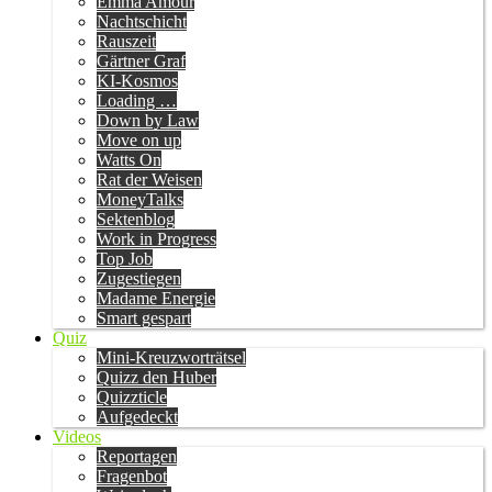
Emma Amour
Nachtschicht
Rauszeit
Gärtner Graf
KI-Kosmos
Loading …
Down by Law
Move on up
Watts On
Rat der Weisen
MoneyTalks
Sektenblog
Work in Progress
Top Job
Zugestiegen
Madame Energie
Smart gespart
Quiz
Mini-Kreuzworträtsel
Quizz den Huber
Quizzticle
Aufgedeckt
Videos
Reportagen
Fragenbot