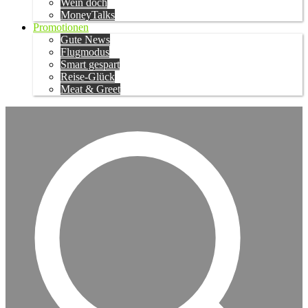
Wein doch
MoneyTalks
Promotionen
Gute News
Flugmodus
Smart gespart
Reise-Glück
Meat & Greet