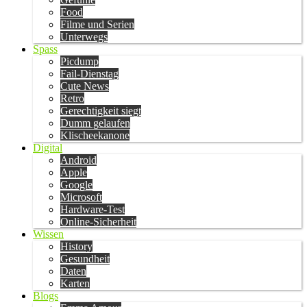
Food
Filme und Serien
Unterwegs
Spass
Picdump
Fail-Dienstag
Cute News
Retro
Gerechtigkeit siegt
Dumm gelaufen
Klischeekanone
Digital
Android
Apple
Google
Microsoft
Hardware-Test
Online-Sicherheit
Wissen
History
Gesundheit
Daten
Karten
Blogs