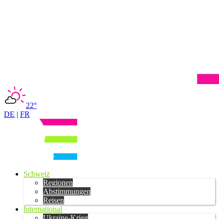
22°
DE
|
FR
Schweiz
Regionen
Abstimmungen
Reisen
International
Ukraine-Krieg