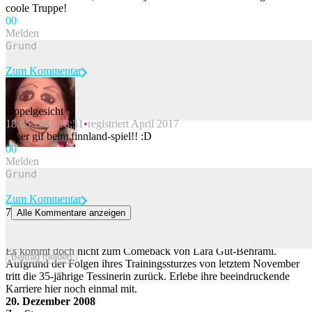
coole Truppe!
0
0
Melden
Zum Kommentar
nippelgesicht
18.05.2018 13:51
registriert April 2017
Beitrag melden
super gif beim finnland-spiel!! :D
0
0
Melden
Zum Kommentar
7
Alle Kommentare anzeigen
48 Weltcup-Siege und 3 Mal Gold – Lara Gut-Behramis Erfolge in
51 Bildern
Es kommt doch nicht zum Comeback von Lara Gut-Behrami.
Beitrag melden
Aufgrund der Folgen ihres Trainingssturzes von letztem November
tritt die 35-jährige Tessinerin zurück. Erlebe ihre beeindruckende
Karriere hier noch einmal mit.
20. Dezember 2008