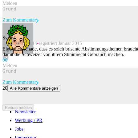
Melden
Zum Kommentar
Sveitsi
25.02.2016 10:14
registriert Januar 2015
Beitrag melden
Eigentlich schade, dass es solch brisante Abstimmungsthemen braucht
damit die Schweizer von ihrem Stimmrecht Gebrauch machen.
0
0
Melden
Zum Kommentar
20
Alle Kommentare anzeigen
0
0
Beitrag melden
Newsletter
Werbung / PR
Jobs
Impressum