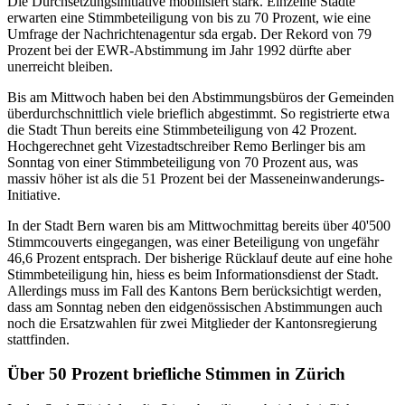
Die Durchsetzungsinitiative mobilisiert stark. Einzelne Städte
erwarten eine Stimmbeteiligung von bis zu 70 Prozent, wie eine
Umfrage der Nachrichtenagentur sda ergab. Der Rekord von 79
Prozent bei der EWR-Abstimmung im Jahr 1992 dürfte aber
unerreicht bleiben.
Bis am Mittwoch haben bei den Abstimmungsbüros der Gemeinden
überdurchschnittlich viele brieflich abgestimmt. So registrierte etwa
die Stadt Thun bereits eine Stimmbeteiligung von 42 Prozent.
Hochgerechnet geht Vizestadtschreiber Remo Berlinger bis am
Sonntag von einer Stimmbeteiligung von 70 Prozent aus, was
massiv höher ist als die 51 Prozent bei der Masseneinwanderungs-
Initiative.
In der Stadt Bern waren bis am Mittwochmittag bereits über 40'500
Stimmcouverts eingegangen, was einer Beteiligung von ungefähr
46,6 Prozent entsprach. Der bisherige Rücklauf deute auf eine hohe
Stimmbeteiligung hin, hiess es beim Informationsdienst der Stadt.
Allerdings muss im Fall des Kantons Bern berücksichtigt werden,
dass am Sonntag neben den eidgenössischen Abstimmungen auch
noch die Ersatzwahlen für zwei Mitglieder der Kantonsregierung
stattfinden.
Über 50 Prozent briefliche Stimmen in Zürich