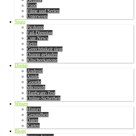
Food
Filme und Serien
Unterwegs
Spass
Picdump
Fail-Dienstag
Cute News
Retro
Gerechtigkeit siegt
Dumm gelaufen
Klischeekanone
Digital
Android
Apple
Google
Microsoft
Hardware-Test
Online-Sicherheit
Wissen
History
Gesundheit
Daten
Karten
Blogs