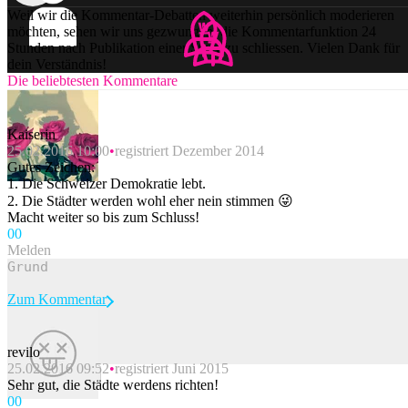
Weil wir die Kommentar-Debatten weiterhin persönlich moderieren
möchten, sehen wir uns gezwungen, die Kommentarfunktion 24
Stunden nach Publikation einer Story zu schliessen. Vielen Dank für
dein Verständnis!
Die beliebtesten Kommentare
Kaiserin
25.02.2016 10:00
registriert Dezember 2014
Gutes Zeichen:
1. Die Schweizer Demokratie lebt.
2. Die Städter werden wohl eher nein stimmen 😜
Macht weiter so bis zum Schluss!
0
0
Melden
Zum Kommentar
revilo
25.02.2016 09:52
registriert Juni 2015
Beitrag melden
Sehr gut, die Städte werdens richten!
0
0