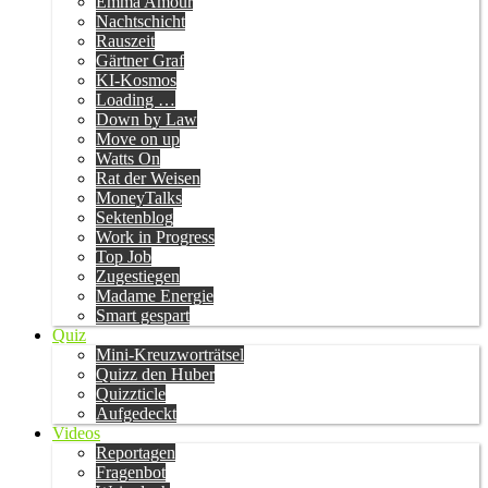
Emma Amour
Nachtschicht
Rauszeit
Gärtner Graf
KI-Kosmos
Loading …
Down by Law
Move on up
Watts On
Rat der Weisen
MoneyTalks
Sektenblog
Work in Progress
Top Job
Zugestiegen
Madame Energie
Smart gespart
Quiz
Mini-Kreuzworträtsel
Quizz den Huber
Quizzticle
Aufgedeckt
Videos
Reportagen
Fragenbot