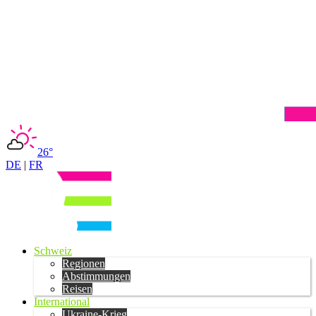
26°
DE
|
FR
Schweiz
Regionen
Abstimmungen
Reisen
International
Ukraine-Krieg