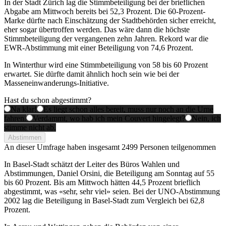
In der Stadt Zürich lag die Stimmbeteiligung bei der brieflichen
Abgabe am Mittwoch bereits bei 52,3 Prozent. Die 60-Prozent-
Marke dürfte nach Einschätzung der Stadtbehörden sicher erreicht,
eher sogar übertroffen werden. Das wäre dann die höchste
Stimmbeteiligung der vergangenen zehn Jahren. Rekord war die
EWR-Abstimmung mit einer Beteiligung von 74,6 Prozent.
In Winterthur wird eine Stimmbeteiligung von 58 bis 60 Prozent
erwartet. Sie dürfte damit ähnlich hoch sein wie bei der
Masseneinwanderungs-Initiative.
Hast du schon abgestimmt?
Na klar!
Es liegt schon alles bereit, muss nur noch an die Urne
fahren.
Verdammt, wo hab ich mein Couvert hingelegt?
Nein, ich
stimme nicht ab.
Abstimmen
An dieser Umfrage haben insgesamt
2499 Personen
teilgenommen
In Basel-Stadt schätzt der Leiter des Büros Wahlen und
Abstimmungen, Daniel Orsini, die Beteiligung am Sonntag auf 55
bis 60 Prozent. Bis am Mittwoch hätten 44,5 Prozent brieflich
abgestimmt, was «sehr, sehr viel» seien. Bei der UNO-Abstimmung
2002 lag die Beteiligung in Basel-Stadt zum Vergleich bei 62,8
Prozent.