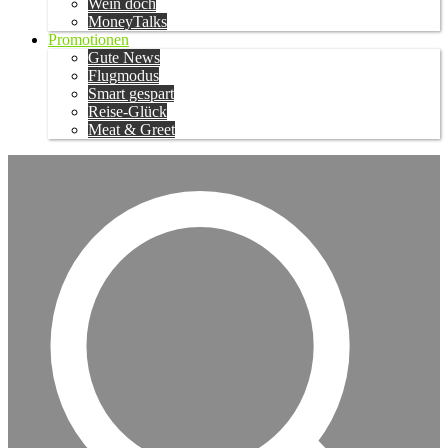
Wein doch
MoneyTalks
Promotionen
Gute News
Flugmodus
Smart gespart
Reise-Glück
Meat & Greet