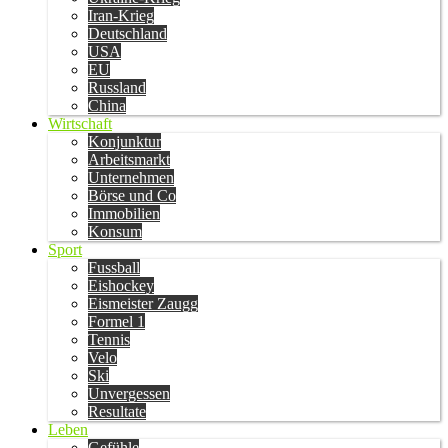
Iran-Krieg
Deutschland
USA
EU
Russland
China
Wirtschaft
Konjunktur
Arbeitsmarkt
Unternehmen
Börse und Co
Immobilien
Konsum
Sport
Fussball
Eishockey
Eismeister Zaugg
Formel 1
Tennis
Velo
Ski
Unvergessen
Resultate
Leben
Gefühle