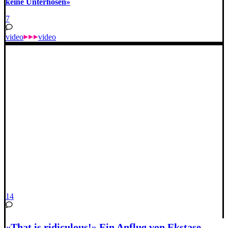
keine Unterhosen»
7
video
video
14
«That is ridiculous!» Ein Anflug von Ekstase