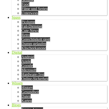
Food
Filme und Serien
Unterwegs
Spass
Picdump
Fail-Dienstag
Cute News
Retro
Gerechtigkeit siegt
Dumm gelaufen
Klischeekanone
Digital
Android
Apple
Google
Microsoft
Hardware-Test
Online-Sicherheit
Wissen
History
Gesundheit
Daten
Karten
Blogs