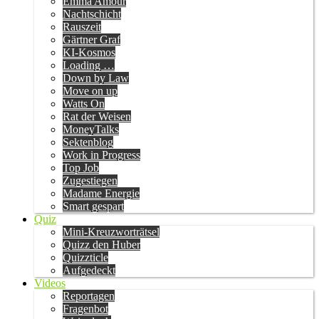
Emma Amour
Nachtschicht
Rauszeit
Gärtner Graf
KI-Kosmos
Loading …
Down by Law
Move on up
Watts On
Rat der Weisen
MoneyTalks
Sektenblog
Work in Progress
Top Job
Zugestiegen
Madame Energie
Smart gespart
Quiz
Mini-Kreuzworträtsel
Quizz den Huber
Quizzticle
Aufgedeckt
Videos
Reportagen
Fragenbot