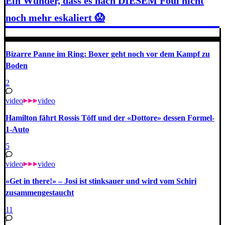
Ein Wunder, dass es nach DIESEM Foul nicht
noch mehr eskaliert 😱
Bizarre Panne im Ring: Boxer geht noch vor dem Kampf zu
Boden
2
video
video
Hamilton fährt Rossis Töff und der «Dottore» dessen Formel-
1-Auto
5
video
video
«Get in there!» – Josi ist stinksauer und wird vom Schiri
zusammengestaucht
11