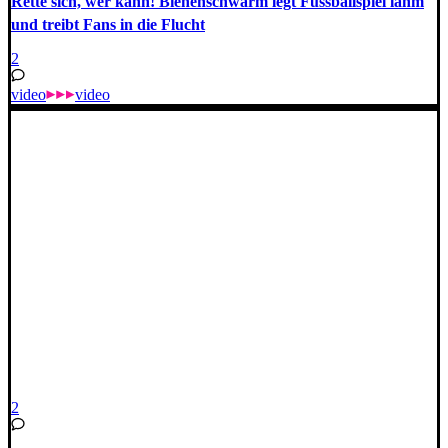
Rette sich, wer kann! Bienenschwarm legt Fussballspiel lahm
und treibt Fans in die Flucht
2
video
video
2