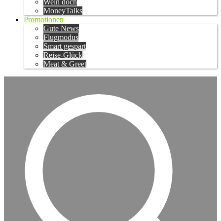
Wein doch
MoneyTalks
Promotionen
Gute News
Flugmodus
Smart gespart
Reise-Glück
Meat & Greet