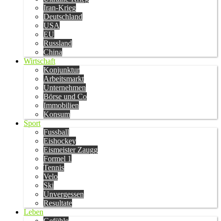
Iran-Krieg
Deutschland
USA
EU
Russland
China
Wirtschaft
Konjunktur
Arbeitsmarkt
Unternehmen
Börse und Co
Immobilien
Konsum
Sport
Fussball
Eishockey
Eismeister Zaugg
Formel 1
Tennis
Velo
Ski
Unvergessen
Resultate
Leben
Gefühle