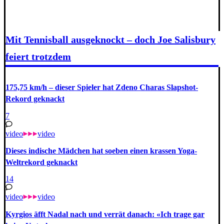
Mit Tennisball ausgeknockt – doch Joe Salisbury
feiert trotzdem
175,75 km/h – dieser Spieler hat Zdeno Charas Slapshot-
Rekord geknackt
7
video
video
Dieses indische Mädchen hat soeben einen krassen Yoga-
Weltrekord geknackt
14
video
video
Kyrgios äfft Nadal nach und verrät danach: «Ich trage gar