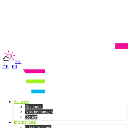
23°
DE
|
FR
Schweiz
Regionen
Abstimmungen
Reisen
International
Ukraine-Krieg