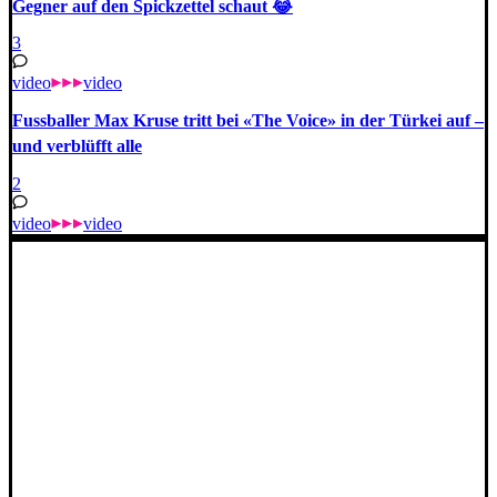
Gegner auf den Spickzettel schaut 😂
3
video
video
Fussballer Max Kruse tritt bei «The Voice» in der Türkei auf –
und verblüfft alle
2
video
video