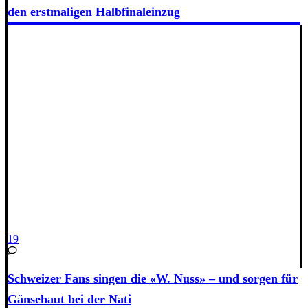
den erstmaligen Halbfinaleinzug
19
Schweizer Fans singen die «W. Nuss» – und sorgen für
Gänsehaut bei der Nati