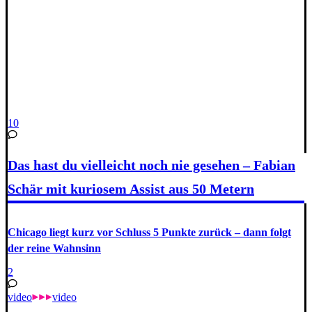
10
Das hast du vielleicht noch nie gesehen – Fabian
Schär mit kuriosem Assist aus 50 Metern
Chicago liegt kurz vor Schluss 5 Punkte zurück – dann folgt
der reine Wahnsinn
2
video
video