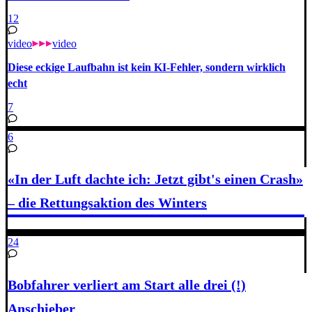
12
video
video
Diese eckige Laufbahn ist kein KI-Fehler, sondern wirklich
echt
7
6
«In der Luft dachte ich: Jetzt gibt's einen Crash»
– die Rettungsaktion des Winters
24
Bobfahrer verliert am Start alle drei (!)
Anschieber