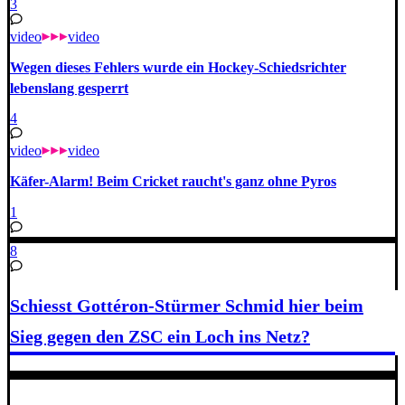
3
video
video
Wegen dieses Fehlers wurde ein Hockey-Schiedsrichter
lebenslang gesperrt
4
video
video
Käfer-Alarm! Beim Cricket raucht's ganz ohne Pyros
1
8
Schiesst Gottéron-Stürmer Schmid hier beim
Sieg gegen den ZSC ein Loch ins Netz?