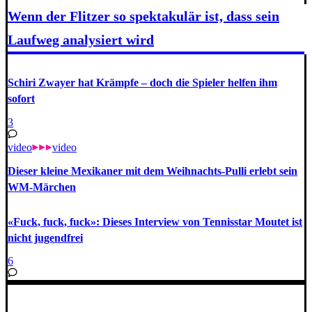
Wenn der Flitzer so spektakulär ist, dass sein
Laufweg analysiert wird
Schiri Zwayer hat Krämpfe – doch die Spieler helfen ihm
sofort
3
video
video
Dieser kleine Mexikaner mit dem Weihnachts-Pulli erlebt sein
WM-Märchen
«Fuck, fuck, fuck»: Dieses Interview von Tennisstar Moutet ist
nicht jugendfrei
6