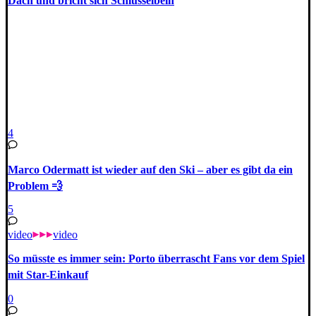
Dach und bricht sich Schlüsselbein
4
Marco Odermatt ist wieder auf den Ski – aber es gibt da ein
Problem 💨
5
video
video
So müsste es immer sein: Porto überrascht Fans vor dem Spiel
mit Star-Einkauf
0