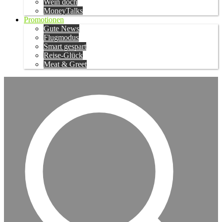
Wein doch
MoneyTalks
Promotionen
Gute News
Flugmodus
Smart gespart
Reise-Glück
Meat & Greet