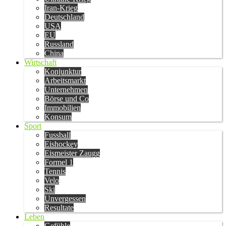
Iran-Krieg
Deutschland
USA
EU
Russland
China
Wirtschaft
Konjunktur
Arbeitsmarkt
Unternehmen
Börse und Co
Immobilien
Konsum
Sport
Fussball
Eishockey
Eismeister Zaugg
Formel 1
Tennis
Velo
Ski
Unvergessen
Resultate
Leben
Gefühle