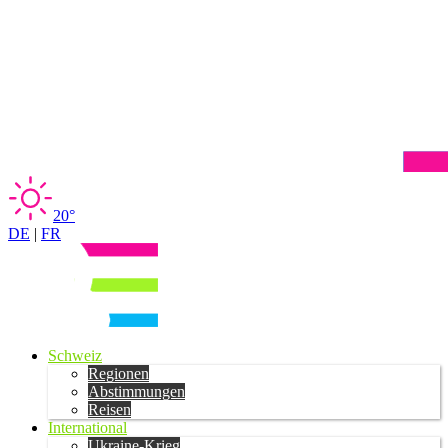
20°
DE
|
FR
Schweiz
Regionen
Abstimmungen
Reisen
International
Ukraine-Krieg