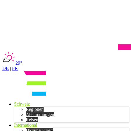
29°
DE
|
FR
Schweiz
Regionen
Abstimmungen
Reisen
International
Ukraine-Krieg