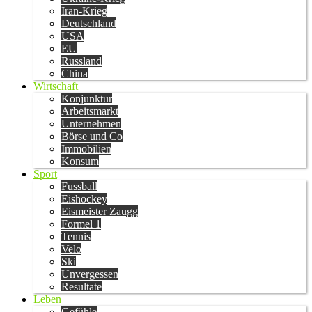
Iran-Krieg
Deutschland
USA
EU
Russland
China
Wirtschaft
Konjunktur
Arbeitsmarkt
Unternehmen
Börse und Co
Immobilien
Konsum
Sport
Fussball
Eishockey
Eismeister Zaugg
Formel 1
Tennis
Velo
Ski
Unvergessen
Resultate
Leben
Gefühle