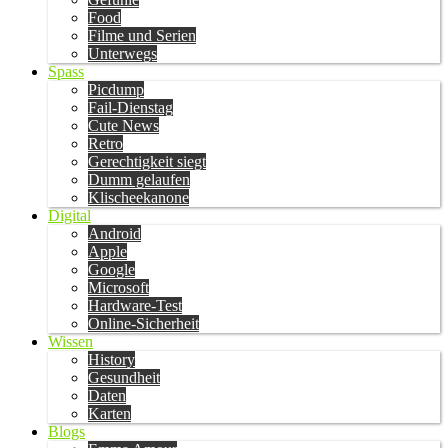
Food
Filme und Serien
Unterwegs
Spass
Picdump
Fail-Dienstag
Cute News
Retro
Gerechtigkeit siegt
Dumm gelaufen
Klischeekanone
Digital
Android
Apple
Google
Microsoft
Hardware-Test
Online-Sicherheit
Wissen
History
Gesundheit
Daten
Karten
Blogs