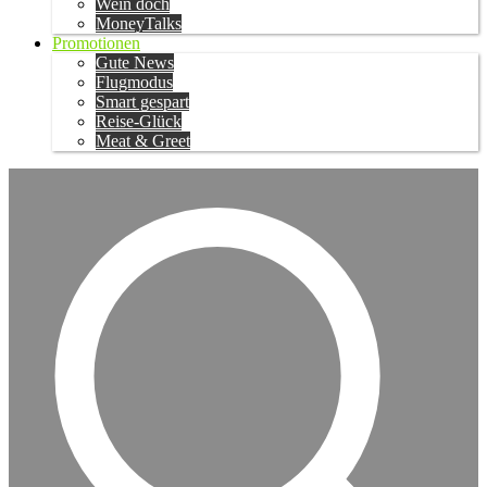
Wein doch
MoneyTalks
Promotionen
Gute News
Flugmodus
Smart gespart
Reise-Glück
Meat & Greet