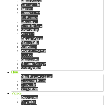
Emma Amour
Nachtschicht
Rauszeit
Gärtner Graf
KI-Kosmos
Loading …
Down by Law
Move on up
Watts On
Rat der Weisen
MoneyTalks
Sektenblog
Work in Progress
Top Job
Zugestiegen
Madame Energie
Smart gespart
Quiz
Mini-Kreuzworträtsel
Quizz den Huber
Quizzticle
Aufgedeckt
Videos
Reportagen
Fragenbot