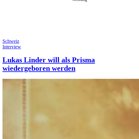
Schweiz
Interview
Lukas Linder will als Prisma
wiedergeboren werden