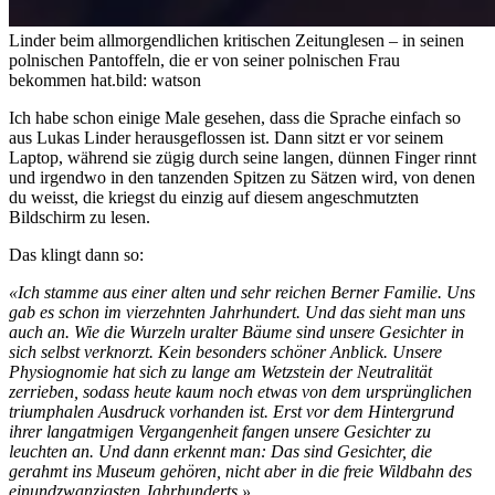
Linder beim allmorgendlichen kritischen Zeitunglesen – in seinen
polnischen Pantoffeln, die er von seiner polnischen Frau
bekommen hat.
bild: watson
Ich habe schon einige Male gesehen, dass die Sprache einfach so
aus Lukas Linder herausgeflossen ist. Dann sitzt er vor seinem
Laptop, während sie zügig durch seine langen, dünnen Finger rinnt
und irgendwo in den tanzenden Spitzen zu Sätzen wird, von denen
du weisst, die kriegst du einzig auf diesem angeschmutzten
Bildschirm zu lesen.
Das klingt dann so:
«Ich stamme aus einer alten und sehr reichen Berner Familie. Uns
gab es schon im vierzehnten Jahrhundert. Und das sieht man uns
auch an. Wie die Wurzeln uralter Bäume sind unsere Gesichter in
sich selbst verknorzt. Kein besonders schöner Anblick. Unsere
Physiognomie hat sich zu lange am Wetzstein der Neutralität
zerrieben, sodass heute kaum noch etwas von dem ursprünglichen
triumphalen Ausdruck vorhanden ist. Erst vor dem Hintergrund
ihrer langatmigen Vergangenheit fangen unsere Gesichter zu
leuchten an. Und dann erkennt man: Das sind Gesichter, die
gerahmt ins Museum gehören, nicht aber in die freie Wildbahn des
einundzwanzigsten Jahrhunderts.»