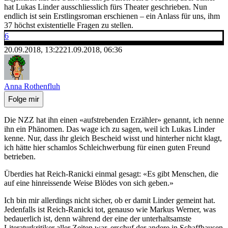
hat Lukas Linder ausschliesslich fürs Theater geschrieben. Nun
endlich ist sein Erstlingsroman erschienen – ein Anlass für uns, ihm
37 höchst existentielle Fragen zu stellen.
6
20.09.2018, 13:22
21.09.2018, 06:36
Anna Rothenfluh
Folge mir
Die NZZ hat ihn einen «aufstrebenden Erzähler» genannt, ich nenne
ihn ein Phänomen. Das wage ich zu sagen, weil ich Lukas Linder
kenne. Nur, dass ihr gleich Bescheid wisst und hinterher nicht klagt,
ich hätte hier schamlos Schleichwerbung für einen guten Freund
betrieben.
Überdies hat Reich-Ranicki einmal gesagt: «Es gibt Menschen, die
auf eine hinreissende Weise Blödes von sich geben.»
Ich bin mir allerdings nicht sicher, ob er damit Linder gemeint hat.
Jedenfalls ist Reich-Ranicki tot, genauso wie Markus Werner, was
bedauerlich ist, denn während der eine der unterhaltsamste
Literaturkritiker aller Zeiten war, erschuf der andere in Schaffhausen