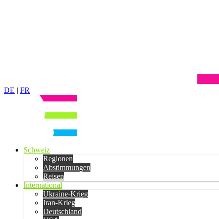
DE
|
FR
Schweiz
Regionen
Abstimmungen
Reisen
International
Ukraine-Krieg
Iran-Krieg
Deutschland