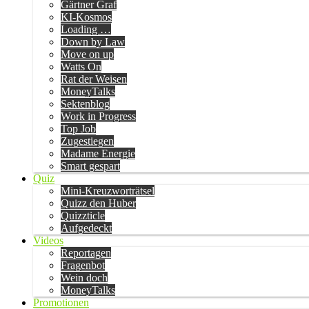
Gärtner Graf
KI-Kosmos
Loading …
Down by Law
Move on up
Watts On
Rat der Weisen
MoneyTalks
Sektenblog
Work in Progress
Top Job
Zugestiegen
Madame Energie
Smart gespart
Quiz
Mini-Kreuzworträtsel
Quizz den Huber
Quizzticle
Aufgedeckt
Videos
Reportagen
Fragenbot
Wein doch
MoneyTalks
Promotionen