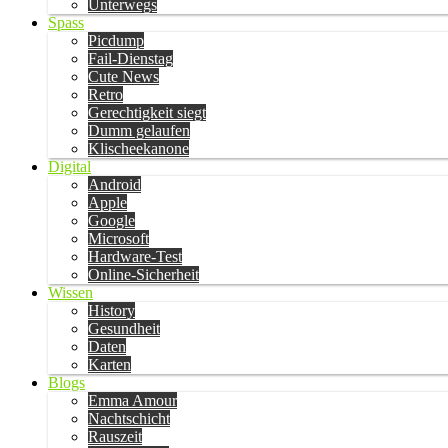
Unterwegs
Spass
Picdump
Fail-Dienstag
Cute News
Retro
Gerechtigkeit siegt
Dumm gelaufen
Klischeekanone
Digital
Android
Apple
Google
Microsoft
Hardware-Test
Online-Sicherheit
Wissen
History
Gesundheit
Daten
Karten
Blogs
Emma Amour
Nachtschicht
Rauszeit