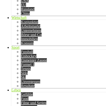
USA
EU
Russland
China
Wirtschaft
Konjunktur
Arbeitsmarkt
Unternehmen
Börse und Co
Immobilien
Konsum
Sport
Fussball
Eishockey
Eismeister Zaugg
Formel 1
Tennis
Velo
Ski
Unvergessen
Resultate
Leben
Gefühle
Food
Filme und Serien