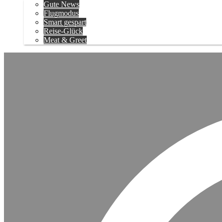
Gute News
Flugmodus
Smart gespart
Reise-Glück
Meat & Greet