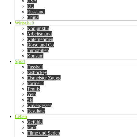
USA
EU
Russland
China
Wirtschaft
Konjunktur
Arbeitsmarkt
Unternehmen
Börse und Co
Immobilien
Konsum
Sport
Fussball
Eishockey
Eismeister Zaugg
Formel 1
Tennis
Velo
Ski
Unvergessen
Resultate
Leben
Gefühle
Food
Filme und Serien