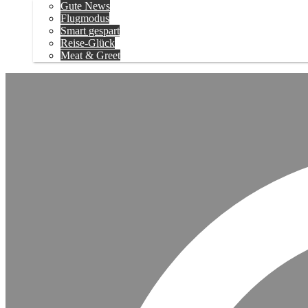
Gute News
Flugmodus
Smart gespart
Reise-Glück
Meat & Greet