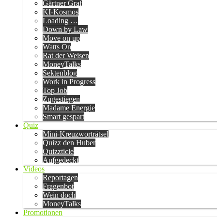
Gärtner Graf
KI-Kosmos
Loading …
Down by Law
Move on up
Watts On
Rat der Weisen
MoneyTalks
Sektenblog
Work in Progress
Top Job
Zugestiegen
Madame Energie
Smart gespart
Quiz
Mini-Kreuzworträtsel
Quizz den Huber
Quizzticle
Aufgedeckt
Videos
Reportagen
Fragenbot
Wein doch
MoneyTalks
Promotionen