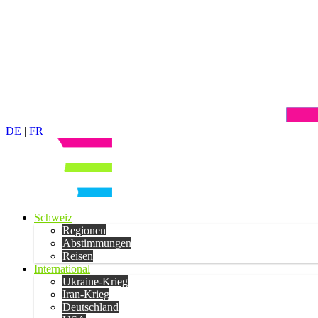
DE
|
FR
Schweiz
Regionen
Abstimmungen
Reisen
International
Ukraine-Krieg
Iran-Krieg
Deutschland