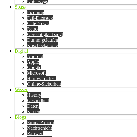
Unterwegs
Spass
Picdump
Fail-Dienstag
Cute News
Retro
Gerechtigkeit siegt
Dumm gelaufen
Klischeekanone
Digital
Android
Apple
Google
Microsoft
Hardware-Test
Online-Sicherheit
Wissen
History
Gesundheit
Daten
Karten
Blogs
Emma Amour
Nachtschicht
Rauszeit