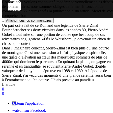
Comme nous voulons continuer à modérer personnellement les débats
de commentaires, nous sommes obligés de fermer la fonction de
commentaire 72 heures après la publication d’un article. Merci de vot
compréhension!
1
Afficher tous les commentaires
Un pari osé a fait de ce Romand une légende de Sierre-Zinal
Pour décrocher ses deux victoires dans les années 80, Pierre-André
Gobet a tout misé sur une portion de course que beaucoup de ses
adversaires négligeaient. «Dès le Weisshorn, je devenais un chien de
chasse», raconte-t-il.
Dans l’imaginaire collectif, Sierre-Zinal est bien plus qu’une course
de montagne. C’est une ascension à la fois physique et spirituelle,
une quête d’élévation au cœur des majestueux sommets de plus de
4000m qui dominent le parcours. «En quittant la plaine, on gagne en
sérénité et en tranquillité, se souvient Pierre-André Gobet, double
vainqueur de la mythique épreuve en 1988 et 1989. A l’époque de
Sierre-Zinal, j’ai vécu des moments d’une grande sérénité, aussi bien
à l’entraînement qu’en course. J’étais presque au paradis.»
L’article
0
0
Obtenir l'application
watson sur Facebook