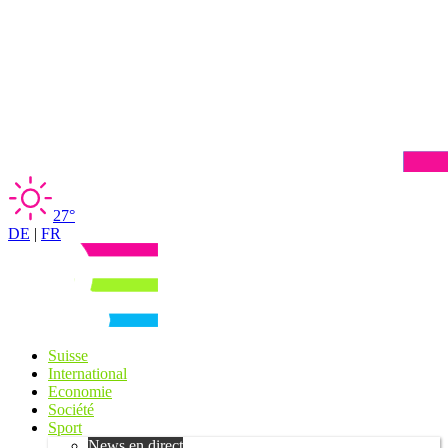
27°
DE
|
FR
Suisse
International
Economie
Société
Sport
News en direct