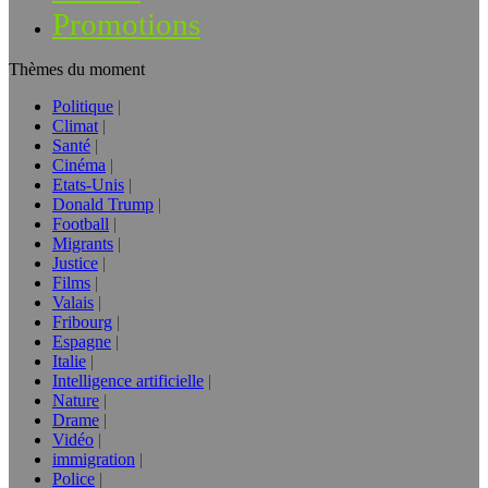
Promotions
Thèmes du moment
Politique
Climat
Santé
Cinéma
Etats-Unis
Donald Trump
Football
Migrants
Justice
Films
Valais
Fribourg
Espagne
Italie
Intelligence artificielle
Nature
Drame
Vidéo
immigration
Police