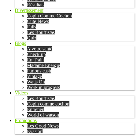
Résultats
Divertissement
Copin Comme Cochon
Cute-News
Fails
Les Bouffistas
Quiz
Blogs
A votre santé
Check-up
En Train
Madame Energie
Parlons cash
Vintage
Watts On
Work in progress
Vidéos
Les Bouffistas
Copin comme cochon
Entretien
World of watson
Promotions
Les Good News
Évasion