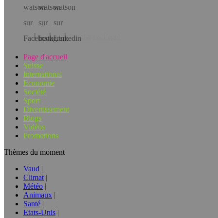
Téléchargez l’app!
Page d'accueil
Suisse
International
Economie
Société
Sport
Divertissement
Blogs
Vidéos
Promotions
Thèmes du moment
Vaud
Climat
Météo
Animaux
Santé
Etats-Unis