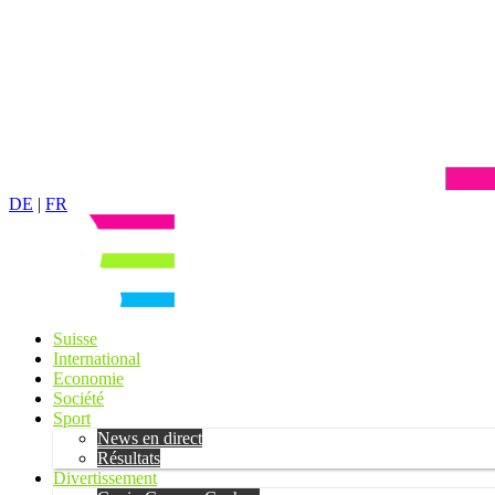
DE
|
FR
Suisse
International
Economie
Société
Sport
News en direct
Résultats
Divertissement