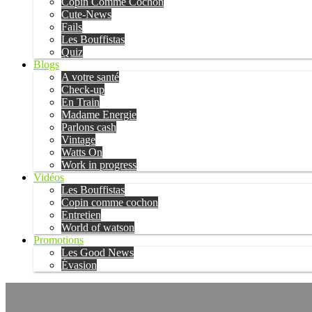
Copin Comme Cochon
Cute-News
Fails
Les Bouffistas
Quiz
Blogs
A votre santé
Check-up
En Train
Madame Energie
Parlons cash
Vintage
Watts On
Work in progress
Vidéos
Les Bouffistas
Copin comme cochon
Entretien
World of watson
Promotions
Les Good News
Évasion