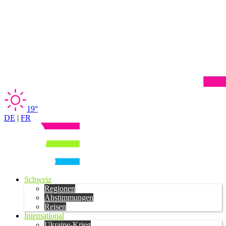
19°
DE
|
FR
Schweiz
Regionen
Abstimmungen
Reisen
International
Ukraine-Krieg