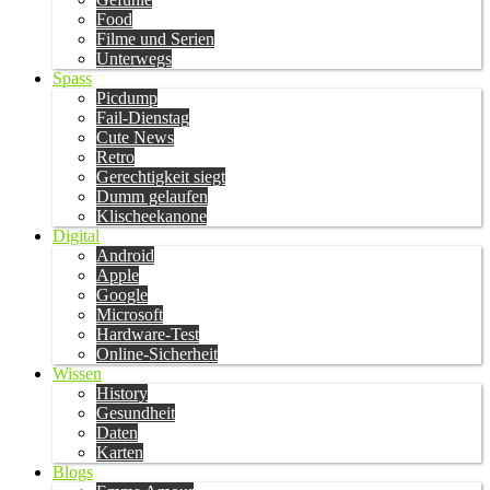
Food
Filme und Serien
Unterwegs
Spass
Picdump
Fail-Dienstag
Cute News
Retro
Gerechtigkeit siegt
Dumm gelaufen
Klischeekanone
Digital
Android
Apple
Google
Microsoft
Hardware-Test
Online-Sicherheit
Wissen
History
Gesundheit
Daten
Karten
Blogs