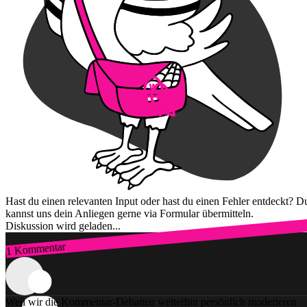
Hast du einen relevanten Input oder hast du einen Fehler entdeckt? D
kannst uns dein Anliegen gerne via Formular übermitteln.
Diskussion wird geladen...
1 Kommentar
Zum Login
Weil wir die Kommentar-Debatten weiterhin persönlich moderieren