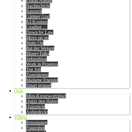
Emma Amour
Nachtschicht
Rauszeit
Gärtner Graf
KI-Kosmos
Loading …
Down by Law
Move on up
Watts On
Rat der Weisen
MoneyTalks
Sektenblog
Work in Progress
Top Job
Zugestiegen
Madame Energie
Smart gespart
Quiz
Mini-Kreuzworträtsel
Quizz den Huber
Quizzticle
Aufgedeckt
Videos
Reportagen
Fragenbot