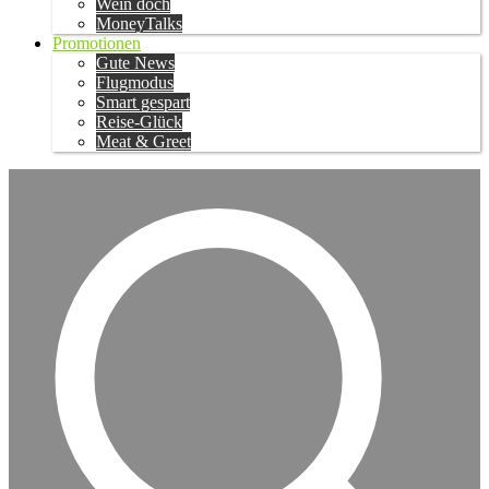
Wein doch
MoneyTalks
Promotionen
Gute News
Flugmodus
Smart gespart
Reise-Glück
Meat & Greet