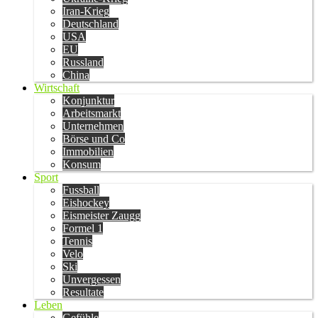
Iran-Krieg
Deutschland
USA
EU
Russland
China
Wirtschaft
Konjunktur
Arbeitsmarkt
Unternehmen
Börse und Co
Immobilien
Konsum
Sport
Fussball
Eishockey
Eismeister Zaugg
Formel 1
Tennis
Velo
Ski
Unvergessen
Resultate
Leben
Gefühle