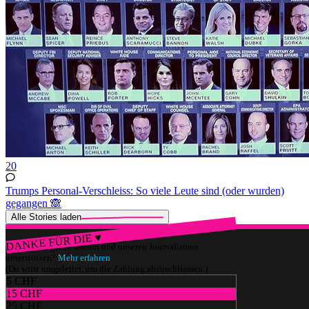
20
Trumps Personal-Verschleiss: So viele Leute sind (oder wurden)
gegangen 🙈
Alle Stories laden
DANKE FÜR DIE ♥
Würdest du gerne watson und unseren Journalismus
unterstützen?
Mehr erfahren
(Du wirst umgeleitet, um die Zahlung abzuschliessen.)
5 CHF
15 CHF
25 CHF