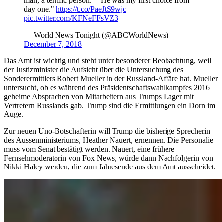
man, a terrific person." "He was my first choice from
day one."
https://t.co/PaeJtS9wjc
pic.twitter.com/KFNeFFsVZ3
— World News Tonight (@ABCWorldNews)
December 7, 2018
Das Amt ist wichtig und steht unter besonderer Beobachtung, weil
der Justizminister die Aufsicht über die Untersuchung des
Sonderermittlers Robert Mueller in der Russland-Affäre hat. Mueller
untersucht, ob es während des Präsidentschaftswahlkampfes 2016
geheime Absprachen von Mitarbeitern aus Trumps Lager mit
Vertretern Russlands gab. Trump sind die Ermittlungen ein Dorn im
Auge.
Zur neuen Uno-Botschafterin will Trump die bisherige Sprecherin
des Aussenministeriums, Heather Nauert, ernennen. Die Personalie
muss vom Senat bestätigt werden. Nauert, eine frühere
Fernsehmoderatorin von Fox News, würde dann Nachfolgerin von
Nikki Haley werden, die zum Jahresende aus dem Amt ausscheidet.