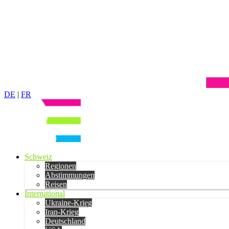
DE
|
FR
Schweiz
Regionen
Abstimmungen
Reisen
International
Ukraine-Krieg
Iran-Krieg
Deutschland