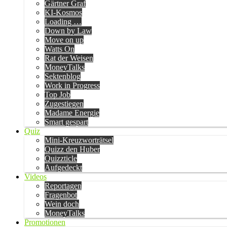
Gärtner Graf
KI-Kosmos
Loading …
Down by Law
Move on up
Watts On
Rat der Weisen
MoneyTalks
Sektenblog
Work in Progress
Top Job
Zugestiegen
Madame Energie
Smart gespart
Quiz
Mini-Kreuzworträtsel
Quizz den Huber
Quizzticle
Aufgedeckt
Videos
Reportagen
Fragenbot
Wein doch
MoneyTalks
Promotionen