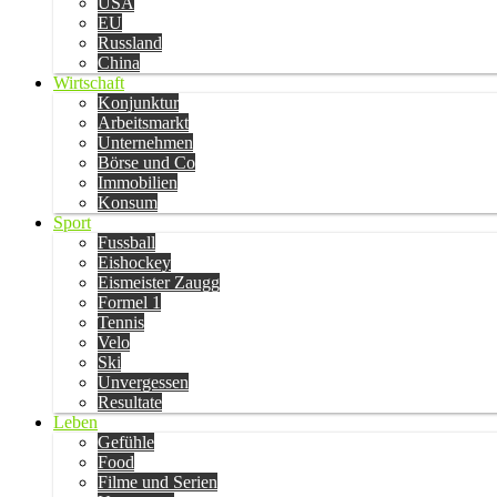
USA
EU
Russland
China
Wirtschaft
Konjunktur
Arbeitsmarkt
Unternehmen
Börse und Co
Immobilien
Konsum
Sport
Fussball
Eishockey
Eismeister Zaugg
Formel 1
Tennis
Velo
Ski
Unvergessen
Resultate
Leben
Gefühle
Food
Filme und Serien