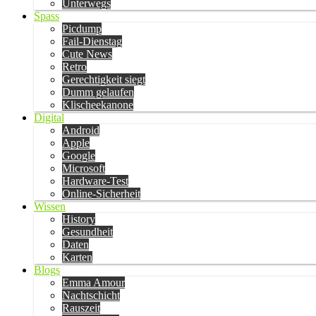
Unterwegs
Spass
Picdump
Fail-Dienstag
Cute News
Retro
Gerechtigkeit siegt
Dumm gelaufen
Klischeekanone
Digital
Android
Apple
Google
Microsoft
Hardware-Test
Online-Sicherheit
Wissen
History
Gesundheit
Daten
Karten
Blogs
Emma Amour
Nachtschicht
Rauszeit