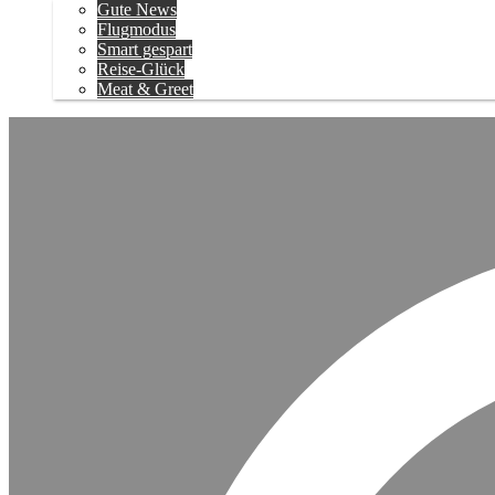
Gute News
Flugmodus
Smart gespart
Reise-Glück
Meat & Greet