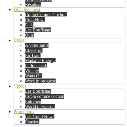
Résultats
Divertissement
Copin Comme Cochon
Cute-News
Fails
Les Bouffistas
Quiz
Blogs
A votre santé
Check-up
En Train
Madame Energie
Parlons cash
Vintage
Watts On
Work in progress
Vidéos
Les Bouffistas
Copin comme cochon
Entretien
World of watson
Promotions
Les Good News
Évasion