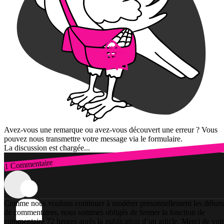
Avez-vous une remarque ou avez-vous découvert une erreur ? Vous
pouvez nous transmettre votre message via le formulaire.
La discussion est chargée...
1 Commentaire
Connexion
Comme nous voulons continuer à modérer personnellement les débats
de commentaires, nous sommes obligés de fermer la fonction de
commentaire 72 heures après la publication d’un article. Merci de vot