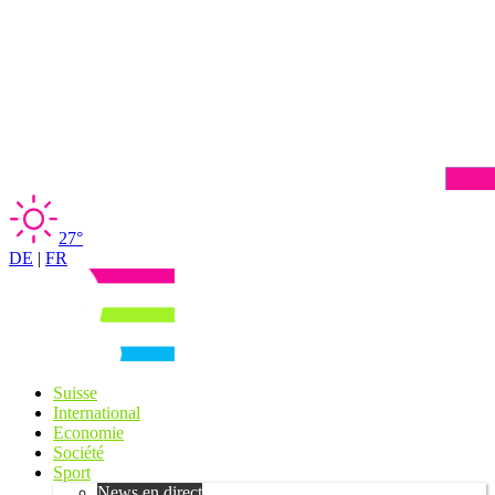
27°
DE
|
FR
Suisse
International
Economie
Société
Sport
News en direct