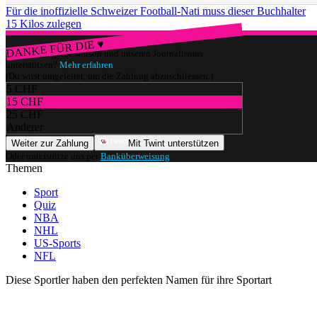
Für die inoffizielle Schweizer Football-Nati muss dieser Buchhalter
15 Kilos zulegen
DANKE FÜR DIE ♥
Würdest du gerne watson und unseren Journalismus
unterstützen?
Mehr erfahren
(Du wirst umgeleitet, um die Zahlung abzuschliessen.)
5 CHF
15 CHF
25 CHF
Anderer
Weiter zur Zahlung
Mit Twint unterstützen
Oder unterstütze uns per
Banküberweisung
.
Themen
Sport
Quiz
NBA
NHL
US-Sports
NFL
Diese Sportler haben den perfekten Namen für ihre Sportart