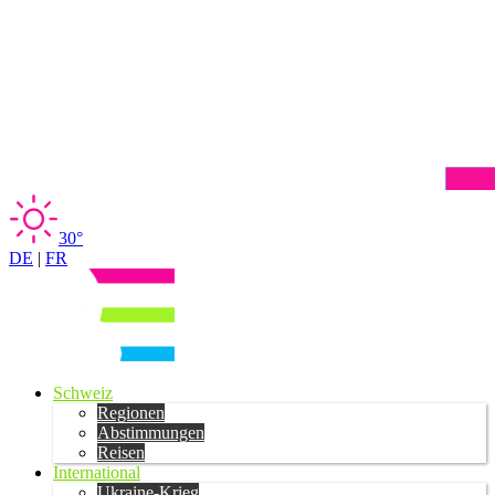
30°
DE
|
FR
Schweiz
Regionen
Abstimmungen
Reisen
International
Ukraine-Krieg