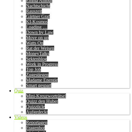
Emma Amour
Nachtschicht
Rauszeit
Gärtner Graf
KI-Kosmos
Loading …
Down by Law
Move on up
Watts On
Rat der Weisen
MoneyTalks
Sektenblog
Work in Progress
Top Job
Zugestiegen
Madame Energie
Smart gespart
Quiz
Mini-Kreuzworträtsel
Quizz den Huber
Quizzticle
Aufgedeckt
Videos
Reportagen
Fragenbot