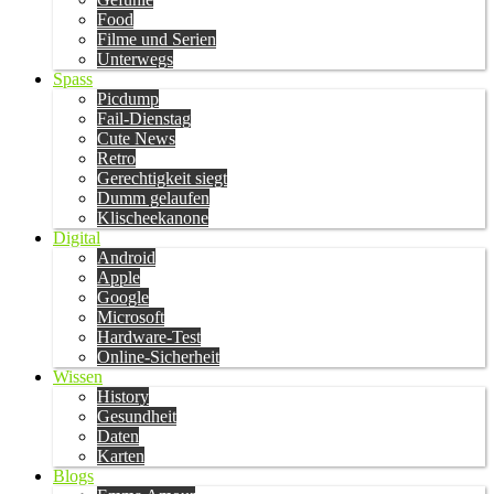
Food
Filme und Serien
Unterwegs
Spass
Picdump
Fail-Dienstag
Cute News
Retro
Gerechtigkeit siegt
Dumm gelaufen
Klischeekanone
Digital
Android
Apple
Google
Microsoft
Hardware-Test
Online-Sicherheit
Wissen
History
Gesundheit
Daten
Karten
Blogs