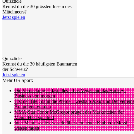
Quizzticle
Kennst du die 30 grössten Inseln des
Mittelmeers?
Jetzt spielen
Quizzticle
Kennst du die 30 häufigsten Baumarten
der Schweiz?
Jetzt spielen
Mehr US-Sport:
Die Verpackung ist fast alles – Las Vegas und das Hockey-
Business von morgen
Erst der Titel, dann die Pferde – weshalb Jokic und Denver ein
Ära prägen werden
MMA-Star Conor McGregor prügelt das Maskottchen der
Miami Heat spitalreif
Inter Miami – alles, was du über den neuen Klub von Messi
wissen musst