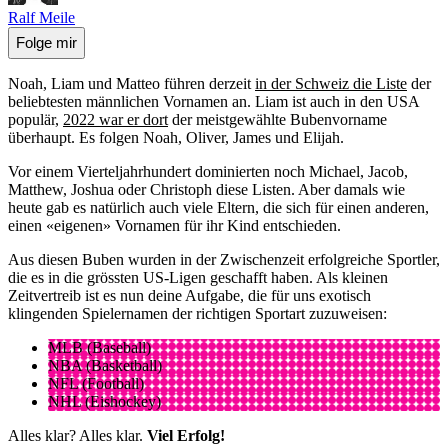
Ralf Meile
Folge mir
Noah, Liam und Matteo führen derzeit
in der Schweiz die Liste
der
beliebtesten männlichen Vornamen an. Liam ist auch in den USA
populär,
2022 war er dort
der meistgewählte Bubenvorname
überhaupt. Es folgen Noah, Oliver, James und Elijah.
Vor einem Vierteljahrhundert dominierten noch Michael, Jacob,
Matthew, Joshua oder Christoph diese Listen. Aber damals wie
heute gab es natürlich auch viele Eltern, die sich für einen anderen,
einen «eigenen» Vornamen für ihr Kind entschieden.
Aus diesen Buben wurden in der Zwischenzeit erfolgreiche Sportler,
die es in die grössten US-Ligen geschafft haben. Als kleinen
Zeitvertreib ist es nun deine Aufgabe, die für uns exotisch
klingenden Spielernamen der richtigen Sportart zuzuweisen:
MLB (Baseball)
NBA (Basketball)
NFL (Football)
NHL (Eishockey)
Alles klar? Alles klar.
Viel Erfolg!