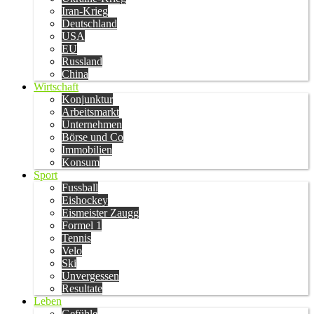
Iran-Krieg
Deutschland
USA
EU
Russland
China
Wirtschaft
Konjunktur
Arbeitsmarkt
Unternehmen
Börse und Co
Immobilien
Konsum
Sport
Fussball
Eishockey
Eismeister Zaugg
Formel 1
Tennis
Velo
Ski
Unvergessen
Resultate
Leben
Gefühle