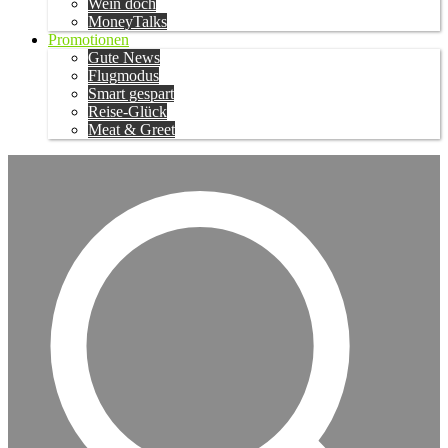
Wein doch
MoneyTalks
Promotionen
Gute News
Flugmodus
Smart gespart
Reise-Glück
Meat & Greet