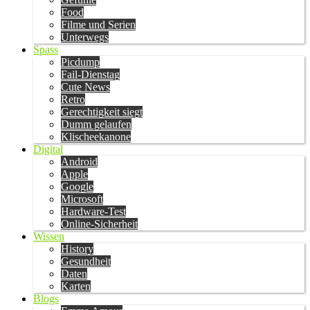
Food
Filme und Serien
Unterwegs
Spass
Picdump
Fail-Dienstag
Cute News
Retro
Gerechtigkeit siegt
Dumm gelaufen
Klischeekanone
Digital
Android
Apple
Google
Microsoft
Hardware-Test
Online-Sicherheit
Wissen
History
Gesundheit
Daten
Karten
Blogs