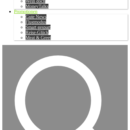
Wein doch
MoneyTalks
Promotionen
Gute News
Flugmodus
Smart gespart
Reise-Glück
Meat & Greet