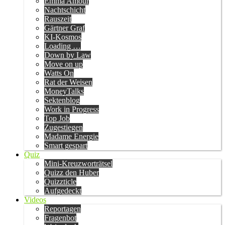
Emma Amour
Nachtschicht
Rauszeit
Gärtner Graf
KI-Kosmos
Loading …
Down by Law
Move on up
Watts On
Rat der Weisen
MoneyTalks
Sektenblog
Work in Progress
Top Job
Zugestiegen
Madame Energie
Smart gespart
Quiz
Mini-Kreuzworträtsel
Quizz den Huber
Quizzticle
Aufgedeckt
Videos
Reportagen
Fragenbot