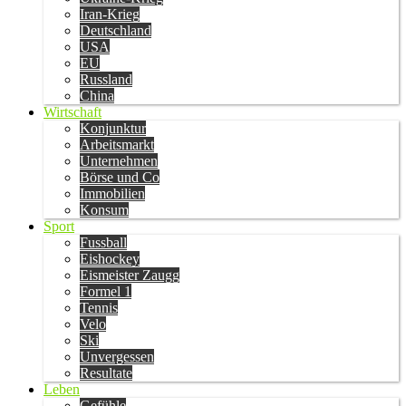
Iran-Krieg
Deutschland
USA
EU
Russland
China
Wirtschaft
Konjunktur
Arbeitsmarkt
Unternehmen
Börse und Co
Immobilien
Konsum
Sport
Fussball
Eishockey
Eismeister Zaugg
Formel 1
Tennis
Velo
Ski
Unvergessen
Resultate
Leben
Gefühle