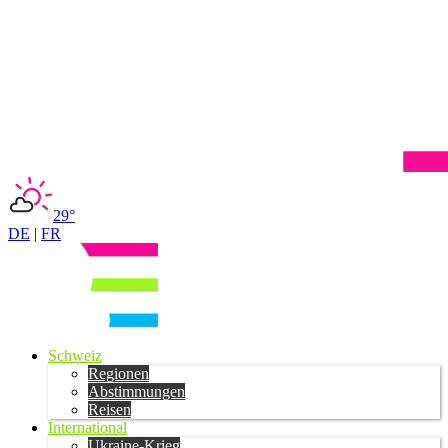
29°
DE
|
FR
Schweiz
Regionen
Abstimmungen
Reisen
International
Ukraine-Krieg