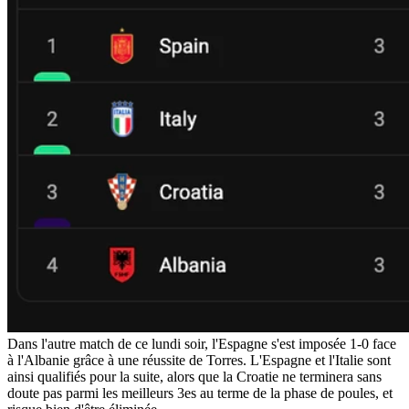
Dans l'autre match de ce lundi soir, l'Espagne s'est imposée 1-0 face
à l'Albanie grâce à une réussite de Torres. L'Espagne et l'Italie sont
ainsi qualifiés pour la suite, alors que la Croatie ne terminera sans
doute pas parmi les meilleurs 3es au terme de la phase de poules, et