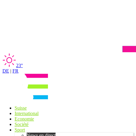
23°
DE
|
FR
Suisse
International
Economie
Société
Sport
News en direct