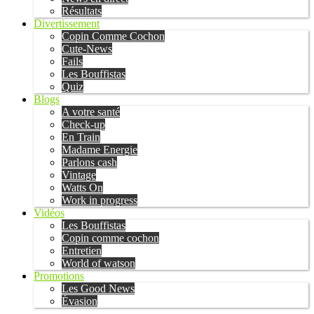
Résultats
Divertissement
Copin Comme Cochon
Cute-News
Fails
Les Bouffistas
Quiz
Blogs
A votre santé
Check-up
En Train
Madame Energie
Parlons cash
Vintage
Watts On
Work in progress
Vidéos
Les Bouffistas
Copin comme cochon
Entretien
World of watson
Promotions
Les Good News
Évasion