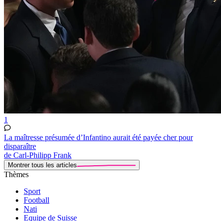
1
La maîtresse présumée d’Infantino aurait été payée cher pour
disparaître
de Carl-Philipp Frank
Montrer tous les articles
Thèmes
Sport
Football
Nati
Equipe de Suisse