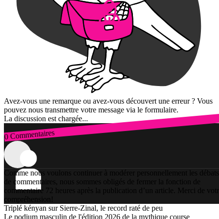
Avez-vous une remarque ou avez-vous découvert une erreur ? Vous
pouvez nous transmettre votre message via le formulaire.
La discussion est chargée...
0 Commentaires
Connexion
Comme nous voulons continuer à modérer personnellement les débats
de commentaires, nous sommes obligés de fermer la fonction de
commentaire 72 heures après la publication d’un article. Merci de vot
compréhension!
Triplé kényan sur Sierre-Zinal, le record raté de peu
Le podium masculin de l'édition 2026 de la mythique course