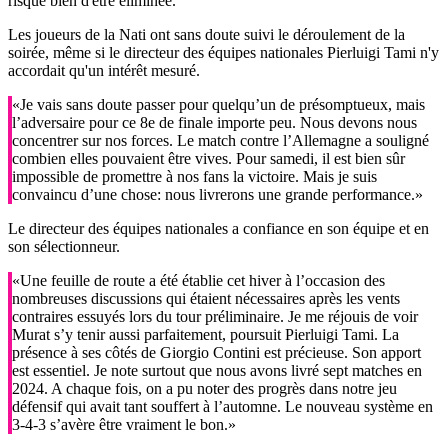
risque bien d'être éliminée.
Les joueurs de la Nati ont sans doute suivi le déroulement de la
soirée, même si le directeur des équipes nationales Pierluigi Tami n'y
accordait qu'un intérêt mesuré.
«Je vais sans doute passer pour quelqu’un de présomptueux, mais
l’adversaire pour ce 8e de finale importe peu. Nous devons nous
concentrer sur nos forces. Le match contre l’Allemagne a souligné
combien elles pouvaient être vives. Pour samedi, il est bien sûr
impossible de promettre à nos fans la victoire. Mais je suis
convaincu d’une chose: nous livrerons une grande performance.»
Le directeur des équipes nationales a confiance en son équipe et en
son sélectionneur.
«Une feuille de route a été établie cet hiver à l’occasion des
nombreuses discussions qui étaient nécessaires après les vents
contraires essuyés lors du tour préliminaire. Je me réjouis de voir
Murat s’y tenir aussi parfaitement, poursuit Pierluigi Tami. La
présence à ses côtés de Giorgio Contini est précieuse. Son apport
est essentiel. Je note surtout que nous avons livré sept matches en
2024. A chaque fois, on a pu noter des progrès dans notre jeu
défensif qui avait tant souffert à l’automne. Le nouveau système en
3-4-3 s’avère être vraiment le bon.»