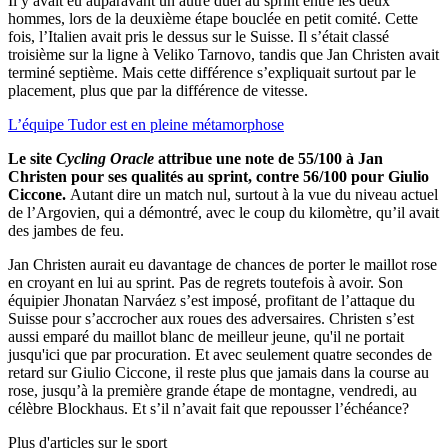
Il y avait eu auparavant un autre duel au sprint entre les deux
hommes, lors de la deuxième étape bouclée en petit comité. Cette
fois, l’Italien avait pris le dessus sur le Suisse. Il s’était classé
troisième sur la ligne à Veliko Tarnovo, tandis que Jan Christen avait
terminé septième. Mais cette différence s’expliquait surtout par le
placement, plus que par la différence de vitesse.
L’équipe Tudor est en pleine métamorphose
Le site
Cycling Oracle
attribue une note de 55/100 à Jan
Christen pour ses qualités au sprint, contre 56/100 pour Giulio
Ciccone.
Autant dire un match nul, surtout à la vue du niveau actuel
de l’Argovien, qui a démontré, avec le coup du kilomètre, qu’il avait
des jambes de feu.
Jan Christen aurait eu davantage de chances de porter le maillot rose
en croyant en lui au sprint. Pas de regrets toutefois à avoir. Son
équipier Jhonatan Narváez s’est imposé, profitant de l’attaque du
Suisse pour s’accrocher aux roues des adversaires. Christen s’est
aussi emparé du maillot blanc de meilleur jeune, qu'il ne portait
jusqu'ici que par procuration. Et avec seulement quatre secondes de
retard sur Giulio Ciccone, il reste plus que jamais dans la course au
rose, jusqu’à la première grande étape de montagne, vendredi, au
célèbre Blockhaus. Et s’il n’avait fait que repousser l’échéance?
Plus d'articles sur le sport