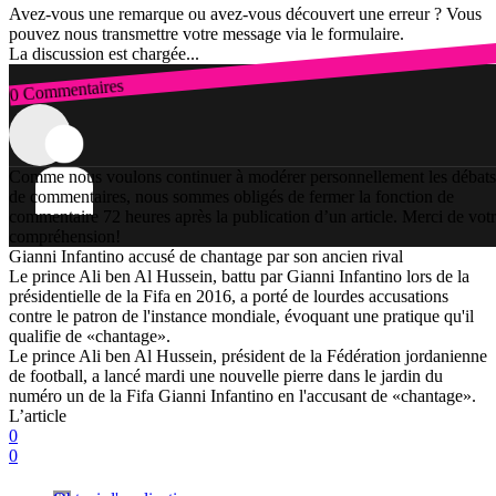
Avez-vous une remarque ou avez-vous découvert une erreur ? Vous
pouvez nous transmettre votre message via le formulaire.
La discussion est chargée...
0 Commentaires
Connexion
Comme nous voulons continuer à modérer personnellement les débats
de commentaires, nous sommes obligés de fermer la fonction de
commentaire 72 heures après la publication d’un article. Merci de vot
compréhension!
Gianni Infantino accusé de chantage par son ancien rival
Le prince Ali ben Al Hussein, battu par Gianni Infantino lors de la
présidentielle de la Fifa en 2016, a porté de lourdes accusations
contre le patron de l'instance mondiale, évoquant une pratique qu'il
qualifie de «chantage».
Le prince Ali ben Al Hussein, président de la Fédération jordanienne
de football, a lancé mardi une nouvelle pierre dans le jardin du
numéro un de la Fifa Gianni Infantino en l'accusant de «chantage».
L’article
0
0