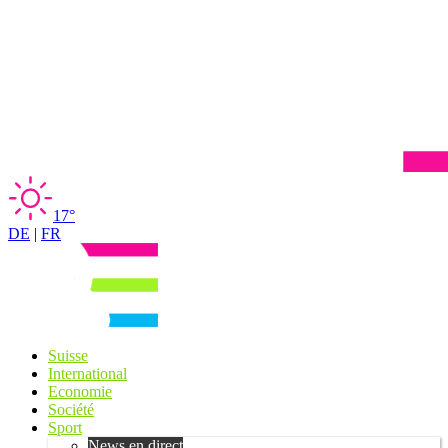
17°
DE
|
FR
Suisse
International
Economie
Société
Sport
News en direct