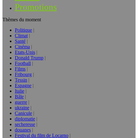
Promotions
Thèmes du moment
Politique
Climat
Santé
Cinéma
Etats-Unis
Donald Trump
Football
Films
Fribourg
Tessin
Espagne
Italie
Bâle
guerre
ukraine
Canicule
diplomatie
secheresse
douanes
Festival du film de Locarno