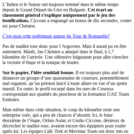
L’Italien et le Suisse ont toujours terminé dans le même temps
depuis le Grand Départ du Giro en Bulgarie.
Cet écart au
classement général s’explique uniquement par le jeu des
bonifications.
Ciccone a engrangé un bonus de dix secondes, contre
six pour Christen.
C'est quoi cette polémique autour du Tour de Romandie?
Pas de maillot rose donc pour l’Argovien. Mais il aurait pu en être
autrement. Mardi, Jan Christen a attaqué dans le final, à 1,7
kilomètre de l’arrivée. Une offensive fulgurante pour aller chercher
la victoire d’étape et la tunique de leader.
Sur le papier, l’idée semblait bonne.
Il est toujours plus aisé de
distancer un groupe d’une quarantaine de coureurs, potentiellement
mal organisé, qu’un peloton lancé à toute allure en vue d’un sprint
massif. En outre, le profil escarpé dans les rues de Cosenza
correspondait aux qualités du puncheur de la formation UAE Team
Emirates.
Mais même dans cette situation, le coup du kilomètre reste une
entreprise osée, qui a peu de chances d’aboutir. Ici, le futur
deuxième de l’étape, Orluis Aular, et Giulio Ciccone, désireux de
décrocher le maillot rose, avaient encore des équipiers pour rouler
après lui. Les équipes Lidl–Trek et Movistar Team ont donc mis en