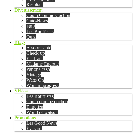
Résultats
Divertissement
Copin Comme Cochon
Cute-News
Fails
Les Bouffistas
Quiz
Blogs
A votre santé
Check-up
En Train
Madame Energie
Parlons cash
Vintage
Watts On
Work in progress
Vidéos
Les Bouffistas
Copin comme cochon
Entretien
World of watson
Promotions
Les Good News
Évasion