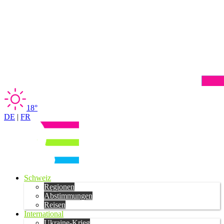
18°
DE
|
FR
Schweiz
Regionen
Abstimmungen
Reisen
International
Ukraine-Krieg