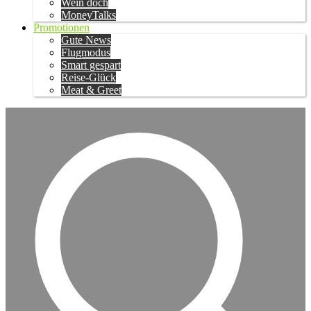
Wein doch
MoneyTalks
Promotionen
Gute News
Flugmodus
Smart gespart
Reise-Glück
Meat & Greet