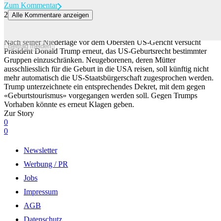
Zum Kommentar
2
Alle Kommentare anzeigen
Trump nimmt einen neuen Anlauf für die Beschränkung von US-
Geburtsrecht
Nach seiner Niederlage vor dem Obersten US-Gericht versucht
Beitrag melden
Präsident Donald Trump erneut, das US-Geburtsrecht bestimmter
Gruppen einzuschränken. Neugeborenen, deren Mütter
ausschliesslich für die Geburt in die USA reisen, soll künftig nicht
mehr automatisch die US-Staatsbürgerschaft zugesprochen werden.
Trump unterzeichnete ein entsprechendes Dekret, mit dem gegen
«Geburtstourismus» vorgegangen werden soll. Gegen Trumps
Vorhaben könnte es erneut Klagen geben.
Zur Story
0
0
Newsletter
Werbung / PR
Jobs
Impressum
AGB
Datenschutz