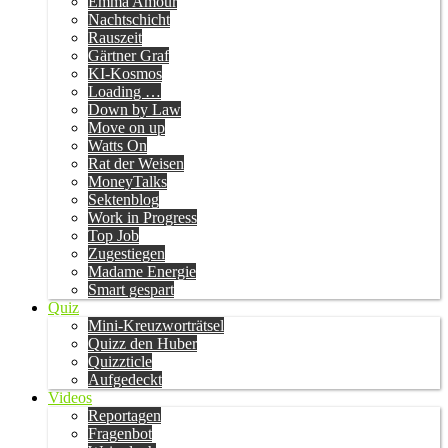
Emma Amour
Nachtschicht
Rauszeit
Gärtner Graf
KI-Kosmos
Loading …
Down by Law
Move on up
Watts On
Rat der Weisen
MoneyTalks
Sektenblog
Work in Progress
Top Job
Zugestiegen
Madame Energie
Smart gespart
Quiz
Mini-Kreuzworträtsel
Quizz den Huber
Quizzticle
Aufgedeckt
Videos
Reportagen
Fragenbot