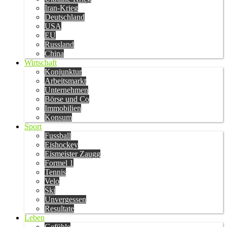
Iran-Krieg
Deutschland
USA
EU
Russland
China
Wirtschaft
Konjunktur
Arbeitsmarkt
Unternehmen
Börse und Co
Immobilien
Konsum
Sport
Fussball
Eishockey
Eismeister Zaugg
Formel 1
Tennis
Velo
Ski
Unvergessen
Resultate
Leben
Gefühle