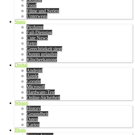
Food
Filme und Serien
Unterwegs
Spass
Picdump
Fail-Dienstag
Cute News
Retro
Gerechtigkeit siegt
Dumm gelaufen
Klischeekanone
Digital
Android
Apple
Google
Microsoft
Hardware-Test
Online-Sicherheit
Wissen
History
Gesundheit
Daten
Karten
Blogs