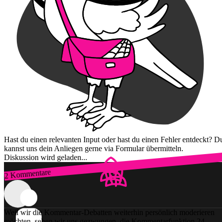
Hast du einen relevanten Input oder hast du einen Fehler entdeckt? D
kannst uns dein Anliegen gerne via Formular übermitteln.
Diskussion wird geladen...
2 Kommentare
Zum Login
Weil wir die Kommentar-Debatten weiterhin persönlich moderieren
möchten, sehen wir uns gezwungen, die Kommentarfunktion 24