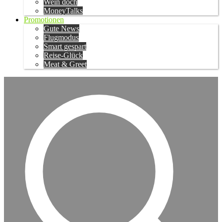
Wein doch
MoneyTalks
Promotionen
Gute News
Flugmodus
Smart gespart
Reise-Glück
Meat & Greet