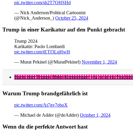
pic.twitter.com/sb2T7OHSHd
— Nick Anderson/Political Cartoonist
(@Nick_Anderson_)
October 25, 2024
Trump in einer Karikatur auf den Punkt gebracht
Trump 2024
Karikatür: Paolo Lombardi
pic.twitter.com/tETf3LqHwH
— Murat Pekinel (@MuratPekinel)
November 1, 2024
Harris über Trumps Hitler-Kommentare: «Ja, er ist ein Faschist
Warum Trump brandgefährlich ist
pic.twitter.com/At7gy7eboX
— Michael de Adder (@deAdder)
October 1, 2024
Wenn du die perfekte Antwort hast