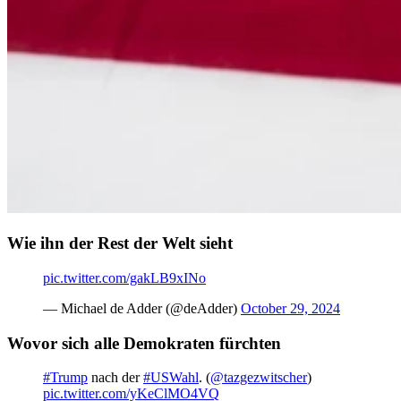
Wie ihn der Rest der Welt sieht
pic.twitter.com/gakLB9xINo
— Michael de Adder (@deAdder)
October 29, 2024
Wovor sich alle Demokraten fürchten
#Trump
nach der
#USWahl
. (
@tazgezwitscher
)
pic.twitter.com/yKeClMO4VQ