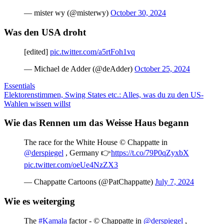
— mister wy (@misterwy)
October 30, 2024
Was den USA droht
[edited]
pic.twitter.com/a5rtFoh1vq
— Michael de Adder (@deAdder)
October 25, 2024
Essentials
Elektorenstimmen, Swing States etc.: Alles, was du zu den US-
Wahlen wissen willst
Wie das Rennen um das Weisse Haus begann
The race for the White House © Chappatte in
@derspiegel
, Germany 👉
https://t.co/79P0qZyxbX
pic.twitter.com/oeUe4NzZX3
— Chappatte Cartoons (@PatChappatte)
July 7, 2024
Wie es weiterging
The
#Kamala
factor - © Chappatte in
@derspiegel
,