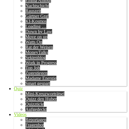
Emma Amour
Nachtschicht
Rauszeit
Gärtner Graf
KI-Kosmos
Loading …
Down by Law
Move on up
Watts On
Rat der Weisen
MoneyTalks
Sektenblog
Work in Progress
Top Job
Zugestiegen
Madame Energie
Smart gespart
Quiz
Mini-Kreuzworträtsel
Quizz den Huber
Quizzticle
Aufgedeckt
Videos
Reportagen
Fragenbot