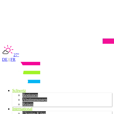
27°
DE
|
FR
Schweiz
Regionen
Abstimmungen
Reisen
International
Ukraine-Krieg