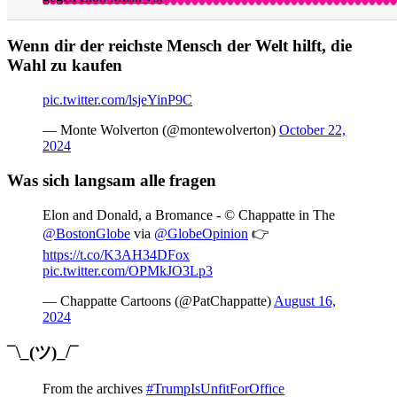
Wenn dir der reichste Mensch der Welt hilft, die
Wahl zu kaufen​
pic.twitter.com/lsjeYinP9C
— Monte Wolverton (@montewolverton)
October 22,
2024
Was sich langsam alle fragen
Elon and Donald, a Bromance - © Chappatte in The
@BostonGlobe
via
@GlobeOpinion
👉
https://t.co/K3AH34DFox
pic.twitter.com/OPMkJO3Lp3
— Chappatte Cartoons (@PatChappatte)
August 16,
2024
¯\_(ツ)_/¯
From the archives
#TrumpIsUnfitForOffice