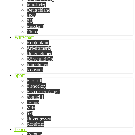
Iran-Krieg
Deutschland
USA
EU
Russland
China
Wirtschaft
Konjunktur
Arbeitsmarkt
Unternehmen
Börse und Co
Immobilien
Konsum
Sport
Fussball
Eishockey
Eismeister Zaugg
Formel 1
Tennis
Velo
Ski
Unvergessen
Resultate
Leben
Gefühle