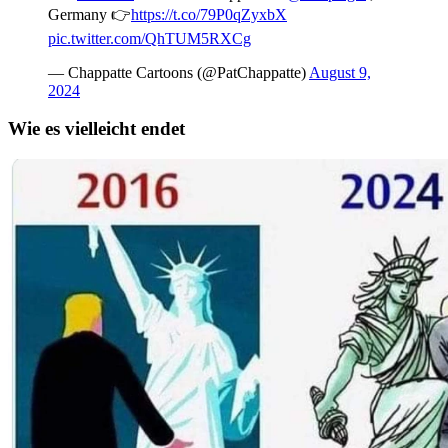
Germany 👉
https://t.co/79P0qZyxbX
pic.twitter.com/QhTUM5RXCg
— Chappatte Cartoons (@PatChappatte)
August 9,
2024
Wie es vielleicht endet