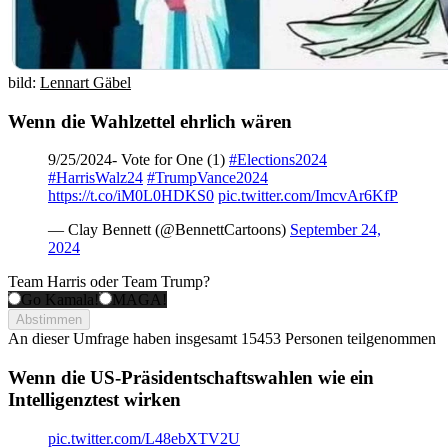
bild:
Lennart Gäbel
Wenn die Wahlzettel ehrlich wären
9/25/2024- Vote for One (1)
#Elections2024
#HarrisWalz24
#TrumpVance2024
https://t.co/iM0L0HDKS0
pic.twitter.com/ImcvAr6KfP
— Clay Bennett (@BennettCartoons)
September 24,
2024
Team Harris oder Team Trump?
Go Kamala!
MAGA!
Abstimmen
An dieser Umfrage haben insgesamt
15453 Personen
teilgenommen
Wenn die US-Präsidentschaftswahlen wie ein
Intelligenztest wirken
pic.twitter.com/L48ebXTV2U