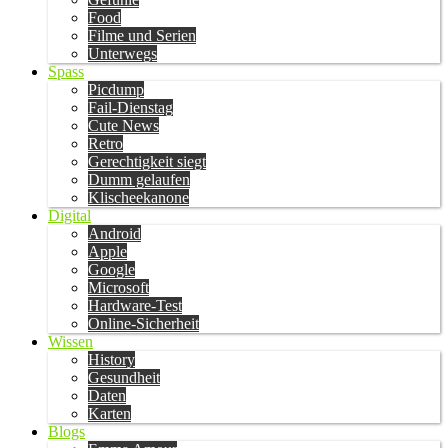
Food
Filme und Serien
Unterwegs
Spass
Picdump
Fail-Dienstag
Cute News
Retro
Gerechtigkeit siegt
Dumm gelaufen
Klischeekanone
Digital
Android
Apple
Google
Microsoft
Hardware-Test
Online-Sicherheit
Wissen
History
Gesundheit
Daten
Karten
Blogs