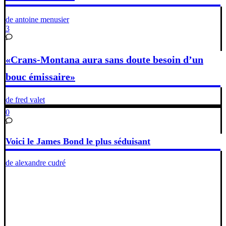
de antoine menusier
3
«Crans-Montana aura sans doute besoin d’un
bouc émissaire»
de fred valet
0
Voici le James Bond le plus séduisant
de alexandre cudré