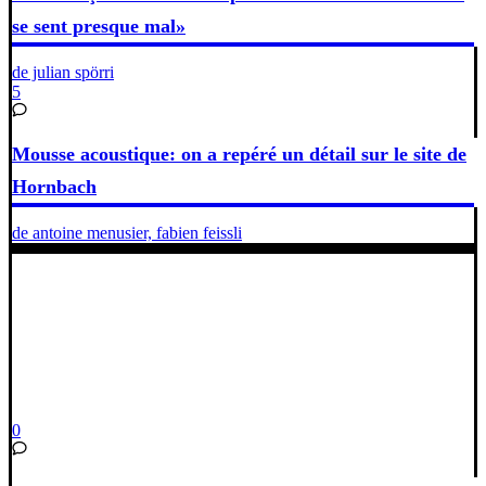
se sent presque mal»
de julian spörri
5
Mousse acoustique: on a repéré un détail sur le site de
Hornbach
de antoine menusier, fabien feissli
0