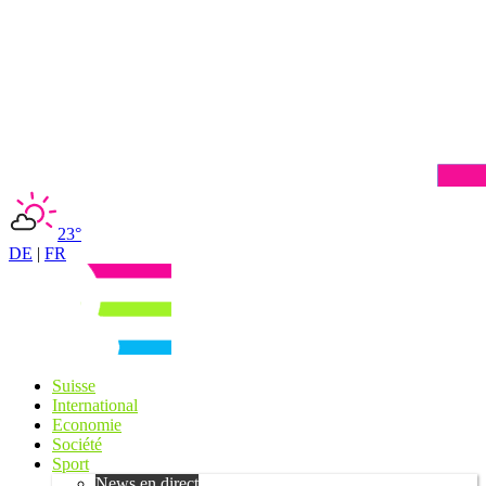
23°
DE
|
FR
Suisse
International
Economie
Société
Sport
News en direct