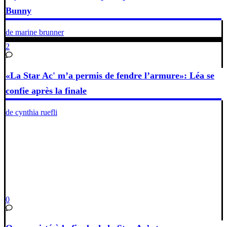
Bunny
de marine brunner
2
«La Star Ac' m’a permis de fendre l’armure»: Léa se
confie après la finale
de cynthia ruefli
0