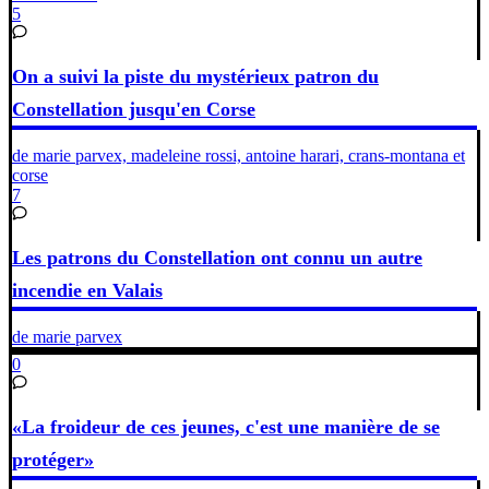
5
On a suivi la piste du mystérieux patron du
Constellation jusqu'en Corse
de marie parvex, madeleine rossi, antoine harari, crans-montana et
corse
7
Les patrons du Constellation ont connu un autre
incendie en Valais
de marie parvex
0
«La froideur de ces jeunes, c'est une manière de se
protéger»