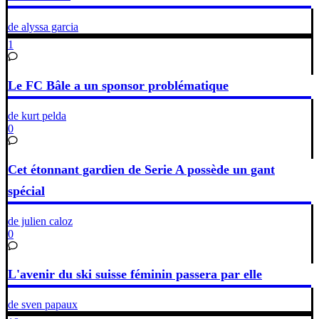
de alyssa garcia
1
Le FC Bâle a un sponsor problématique
de kurt pelda
0
Cet étonnant gardien de Serie A possède un gant
spécial
de julien caloz
0
L'avenir du ski suisse féminin passera par elle
de sven papaux