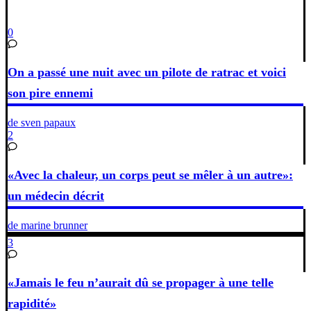
0
On a passé une nuit avec un pilote de ratrac et voici
son pire ennemi
de sven papaux
2
«Avec la chaleur, un corps peut se mêler à un autre»:
un médecin décrit
de marine brunner
3
«Jamais le feu n’aurait dû se propager à une telle
rapidité»