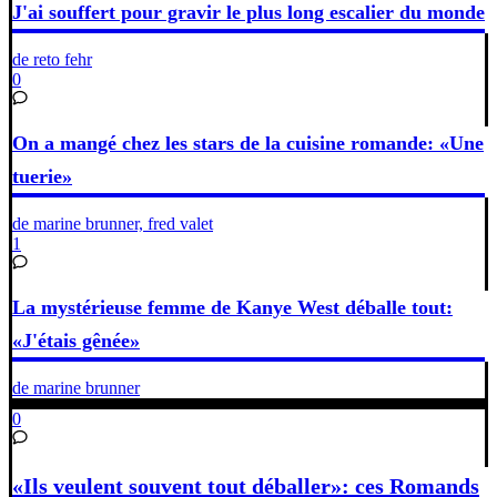
J'ai souffert pour gravir le plus long escalier du monde
de reto fehr
0
On a mangé chez les stars de la cuisine romande: «Une
tuerie»
de marine brunner, fred valet
1
La mystérieuse femme de Kanye West déballe tout:
«J'étais gênée»
de marine brunner
0
«Ils veulent souvent tout déballer»: ces Romands