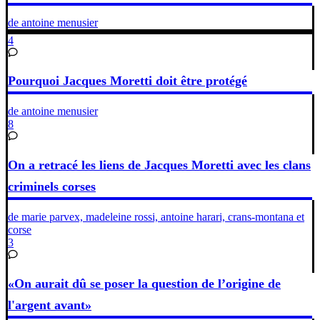
de antoine menusier
4
Pourquoi Jacques Moretti doit être protégé
de antoine menusier
8
On a retracé les liens de Jacques Moretti avec les clans
criminels corses
de marie parvex, madeleine rossi, antoine harari, crans-montana et
corse
3
«On aurait dû se poser la question de l’origine de
l'argent avant»