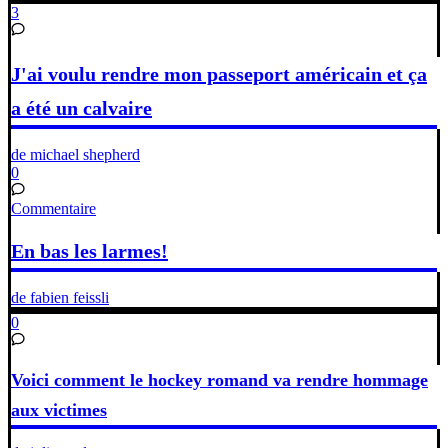
3
J'ai voulu rendre mon passeport américain et ça
a été un calvaire
de michael shepherd
0
Commentaire
En bas les larmes!
de fabien feissli
0
Voici comment le hockey romand va rendre hommage
aux victimes