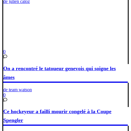
de julien caloz
0
On a rencontré le tatoueur genevois qui soigne les
âmes
de team watson
0
Ce hockeyeur a failli mourir congelé à la Coupe
Spengler