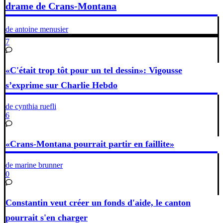
drame de Crans-Montana
de antoine menusier
7
«C'était trop tôt pour un tel dessin»: Vigousse
s’exprime sur Charlie Hebdo
de cynthia ruefli
6
«Crans-Montana pourrait partir en faillite»
de marine brunner
0
Constantin veut créer un fonds d'aide, le canton
pourrait s'en charger