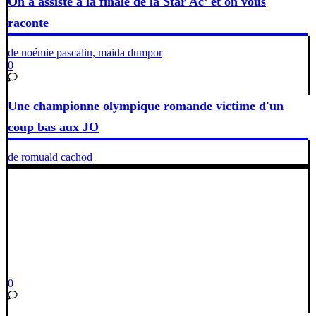
On a assisté à la finale de la Star Ac’ et on vous
raconte
de noémie pascalin, maida dumpor
0
Une championne olympique romande victime d'un
coup bas aux JO
de romuald cachod
0