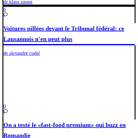
de klaus zaugg
6
Voitures pillées devant le Tribunal fédéral: ce
Lausannois n'en peut plus
de alexandre cudré
0
On a testé le «fast-food premium» qui buzz en
Romandie