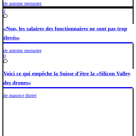
de antoine menusier
1
«Non, les salaires des fonctionnaires ne sont pas trop
élevés»
de antoine menusier
0
Voici ce qui empêche la Suisse d'être la «Silicon Valley
des drones»
de maurice thiriet