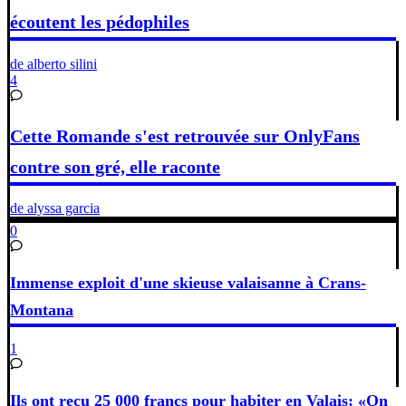
écoutent les pédophiles
de alberto silini
4
Cette Romande s'est retrouvée sur OnlyFans
contre son gré, elle raconte
de alyssa garcia
0
Immense exploit d'une skieuse valaisanne à Crans-
Montana
1
Ils ont reçu 25 000 francs pour habiter en Valais: «On