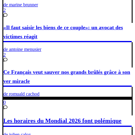
de marine brunner
2
«Il faut saisir les biens de ce couple»: un avocat des
victimes réagit
de antoine menusier
2
Ce Français veut sauver nos grands brûlés grâce à son
ver miracle
de romuald cachod
0
Les horaires du Mondial 2026 font polémique
de julien caloz