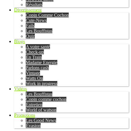
Résultats
Divertissement
Copin Comme Cochon
Cute-News
Fails
Les Bouffistas
Quiz
Blogs
A votre santé
Check-up
En Train
Madame Energie
Parlons cash
Vintage
Watts On
Work in progress
Vidéos
Les Bouffistas
Copin comme cochon
Entretien
World of watson
Promotions
Les Good News
Évasion