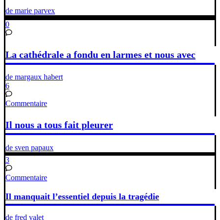
de marie parvex
0
La cathédrale a fondu en larmes et nous avec
de margaux habert
6
Commentaire
Il nous a tous fait pleurer
de sven papaux
3
Commentaire
Il manquait l’essentiel depuis la tragédie
de fred valet