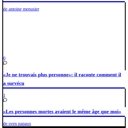
de antoine menusier
0
«Je ne trouvais plus personne»: il raconte comment il
a survécu
1
«Les personnes mortes avaient le même âge que moi»
de sven papaux