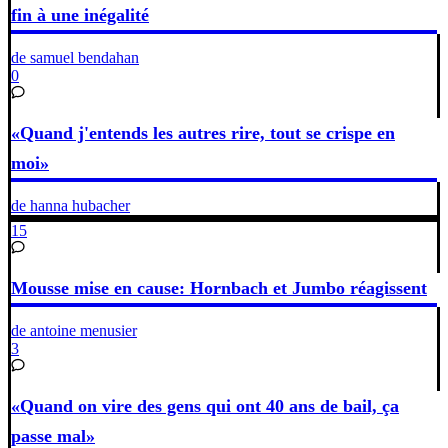
fin à une inégalité
de samuel bendahan
0
«Quand j'entends les autres rire, tout se crispe en
moi»
de hanna hubacher
15
Mousse mise en cause: Hornbach et Jumbo réagissent
de antoine menusier
3
«Quand on vire des gens qui ont 40 ans de bail, ça
passe mal»