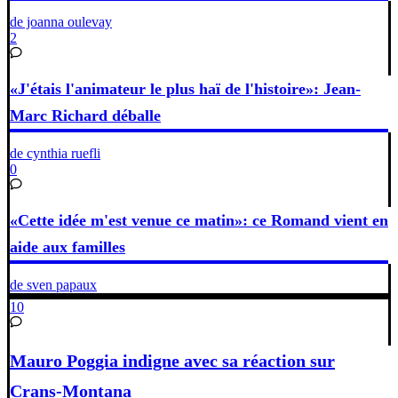
de joanna oulevay
2
«J'étais l'animateur le plus haï de l'histoire»: Jean-
Marc Richard déballe
de cynthia ruefli
0
«Cette idée m'est venue ce matin»: ce Romand vient en
aide aux familles
de sven papaux
10
Mauro Poggia indigne avec sa réaction sur
Crans-Montana