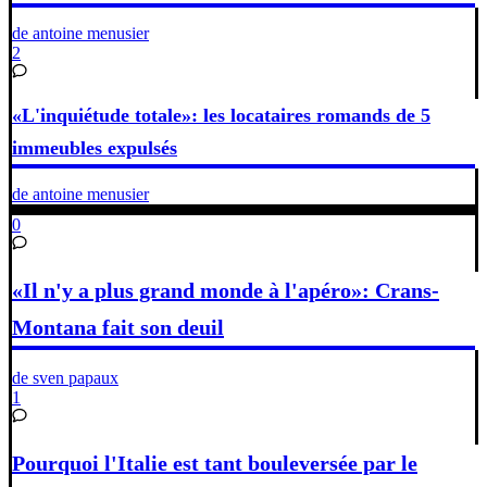
de antoine menusier
2
«L'inquiétude totale»: les locataires romands de 5
immeubles expulsés
de antoine menusier
0
«Il n'y a plus grand monde à l'apéro»: Crans-
Montana fait son deuil
de sven papaux
1
Pourquoi l'Italie est tant bouleversée par le