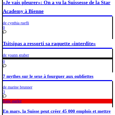
«Je vais pleurer»: On a vu la Suissesse de la Star
Academy à Bienne
de cynthia ruefli
0
Tsitsipas a ressorti sa raquette «interdite»
de yoann graber
0
7 mythes sur le sexe à fourguer aux oubliettes
de marine brunner
3
franc-parler
En mars, la Suisse peut créer 45 000 emplois et mettre