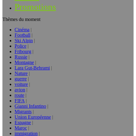
Promotions
Thèmes du moment
Cinéma
Football
Ski Alpin
Police
Fribourg
Russie
Montagne
Lara Gut-Behrami
Nature
guerre
voiture
avion
route
FIFA
Gianni Infantino
Migrants
Union Européenne
Espagne
Maroc
immigration