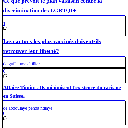
Ce que prévoit le plan valaisan contre la
discrimination des LGBTQI+
1
Les cantons les plus vaccinés doivent-ils
retrouver leur liberté?
de guillaume chillier
0
Affaire Tintin: «Ils minimisent l'existence du racisme
en Suisse»
de abdoulaye penda ndiaye
0