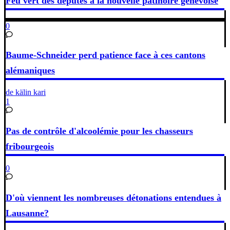
Feu vert des députés à la nouvelle patinoire genevoise
0
Baume-Schneider perd patience face à ces cantons
alémaniques
de kälin kari
1
Pas de contrôle d'alcoolémie pour les chasseurs
fribourgeois
0
D'où viennent les nombreuses détonations entendues à
Lausanne?