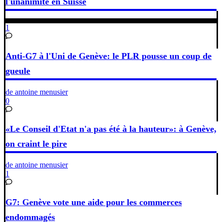
l'unanimité en Suisse
1
Anti-G7 à l'Uni de Genève: le PLR pousse un coup de
gueule
de antoine menusier
0
«Le Conseil d'Etat n'a pas été à la hauteur»: à Genève,
on craint le pire
de antoine menusier
1
G7: Genève vote une aide pour les commerces
endommagés