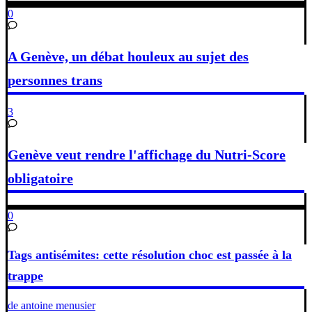
0
A Genève, un débat houleux au sujet des
personnes trans
3
Genève veut rendre l'affichage du Nutri-Score
obligatoire
0
Tags antisémites: cette résolution choc est passée à la
trappe
de antoine menusier