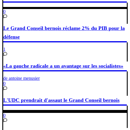
0
Le Grand Conseil bernois réclame 2% du PIB pour la
défense
1
«La gauche radicale a un avantage sur les socialistes»
de antoine menusier
0
L'UDC prendrait d'assaut le Grand Conseil bernois
0