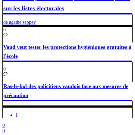
sur les listes électorales
de agathe seppey
0
Vaud veut tester les protections hygiéniques gratuites à
l'école
0
Ras-le-bol des policitiens vaudois face aux mesures de
précaution
1
0
0