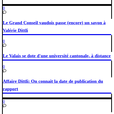
0
Le Grand Conseil vaudois passe (encore) un savon à
Valérie Dittli
0
Le Valais se dote d'une université cantonale, à distance
0
Affaire Dittli: On connait la date de publication du
rapport
0