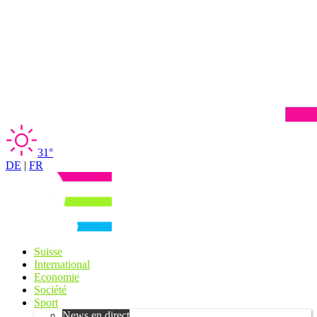
31°
DE
|
FR
Suisse
International
Economie
Société
Sport
News en direct