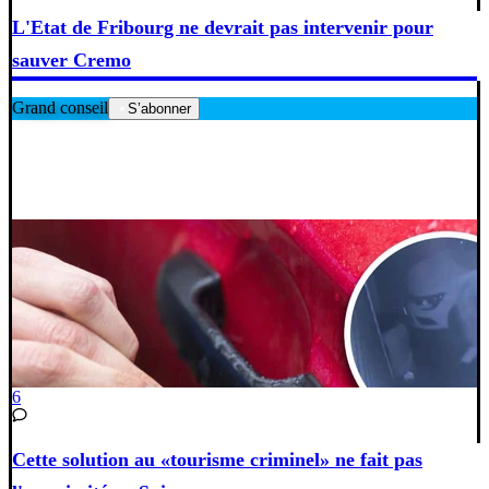
L'Etat de Fribourg ne devrait pas intervenir pour
sauver Cremo
Grand conseil
S’abonner
6
Cette solution au «tourisme criminel» ne fait pas