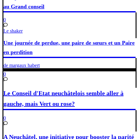
au Grand conseil
0
Le shaker
Une journée de perdue, une paire de sœurs et un Paire
en perdition
de margaux habert
0
Le Conseil d'Etat neuchâtelois semble aller à
gauche, mais Vert ou rose?
0
A Neuchâtel, une initiative pour booster la parité