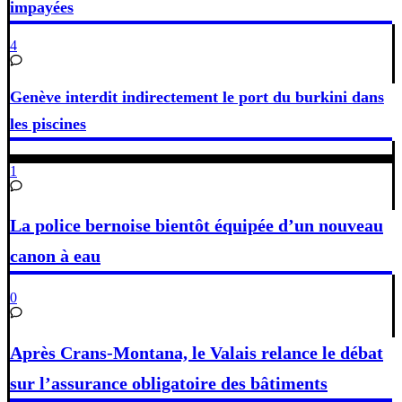
impayées
4
Genève interdit indirectement le port du burkini dans
les piscines
1
La police bernoise bientôt équipée d’un nouveau
canon à eau
0
Après Crans-Montana, le Valais relance le débat
sur l’assurance obligatoire des bâtiments