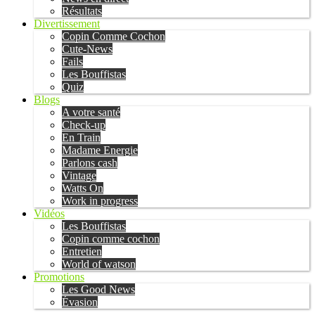
Résultats
Divertissement
Copin Comme Cochon
Cute-News
Fails
Les Bouffistas
Quiz
Blogs
A votre santé
Check-up
En Train
Madame Energie
Parlons cash
Vintage
Watts On
Work in progress
Vidéos
Les Bouffistas
Copin comme cochon
Entretien
World of watson
Promotions
Les Good News
Évasion