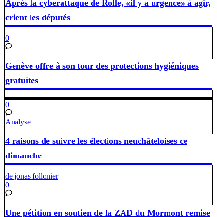
Après la cyberattaque de Rolle, «il y a urgence» à agir,
crient les députés
0
Genève offre à son tour des protections hygiéniques
gratuites
0
Analyse
4 raisons de suivre les élections neuchâteloises ce
dimanche
de jonas follonier
0
Une pétition en soutien de la ZAD du Mormont remise