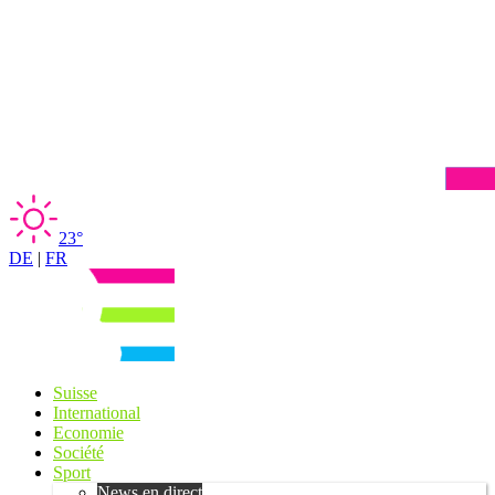
23°
DE
|
FR
Suisse
International
Economie
Société
Sport
News en direct