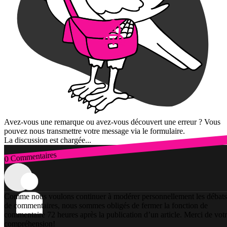
Avez-vous une remarque ou avez-vous découvert une erreur ? Vous
pouvez nous transmettre votre message via le formulaire.
La discussion est chargée...
0 Commentaires
Connexion
Comme nous voulons continuer à modérer personnellement les débats
de commentaires, nous sommes obligés de fermer la fonction de
commentaire 72 heures après la publication d’un article. Merci de vot
compréhension!