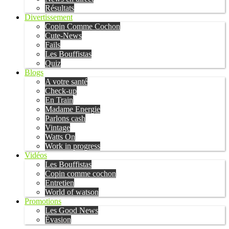
Résultats
Divertissement
Copin Comme Cochon
Cute-News
Fails
Les Bouffistas
Quiz
Blogs
A votre santé
Check-up
En Train
Madame Energie
Parlons cash
Vintage
Watts On
Work in progress
Vidéos
Les Bouffistas
Copin comme cochon
Entretien
World of watson
Promotions
Les Good News
Évasion