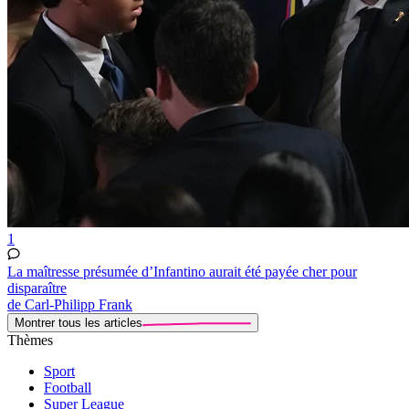
1
La maîtresse présumée d’Infantino aurait été payée cher pour
disparaître
de Carl-Philipp Frank
Montrer tous les articles
Thèmes
Sport
Football
Super League