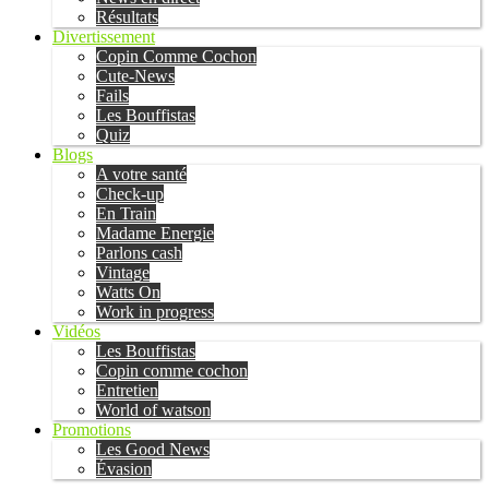
Résultats
Divertissement
Copin Comme Cochon
Cute-News
Fails
Les Bouffistas
Quiz
Blogs
A votre santé
Check-up
En Train
Madame Energie
Parlons cash
Vintage
Watts On
Work in progress
Vidéos
Les Bouffistas
Copin comme cochon
Entretien
World of watson
Promotions
Les Good News
Évasion