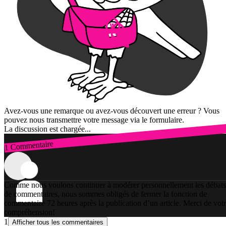
Avez-vous une remarque ou avez-vous découvert une erreur ? Vous
pouvez nous transmettre votre message via le formulaire.
La discussion est chargée...
1 Commentaire
Connexion
Comme nous voulons continuer à modérer personnellement les débats
de commentaires, nous sommes obligés de fermer la fonction de
commentaire 72 heures après la publication d’un article. Merci de vot
compréhension!
1
Afficher tous les commentaires