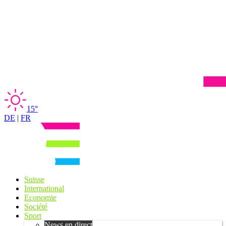
15°
DE
|
FR
Suisse
International
Economie
Société
Sport
News en direct