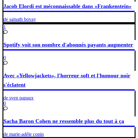
Jacob Elordi est méconnaissable dans «Frankenstein»
de sainath bovay
1
Spotify voit son nombre d'abonnés payants augmenter
0
Avec «Yellowjackets», l'horreur soft et l'humour noir
s'éclatent
de sven papaux
0
Sacha Baron Cohen ne ressemble plus du tout à ça
de marie-adèle copin