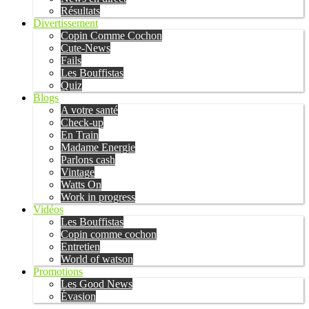
Résultats
Divertissement
Copin Comme Cochon
Cute-News
Fails
Les Bouffistas
Quiz
Blogs
A votre santé
Check-up
En Train
Madame Energie
Parlons cash
Vintage
Watts On
Work in progress
Vidéos
Les Bouffistas
Copin comme cochon
Entretien
World of watson
Promotions
Les Good News
Évasion