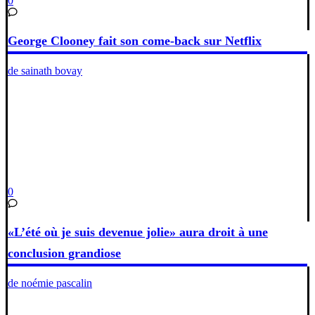
0
George Clooney fait son come-back sur Netflix
de sainath bovay
0
«L’été où je suis devenue jolie» aura droit à une
conclusion grandiose
de noémie pascalin