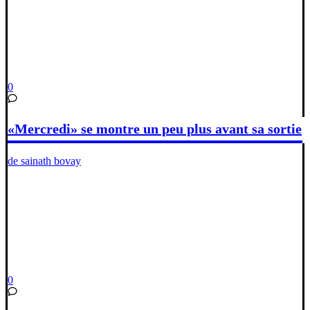
0
«Mercredi» se montre un peu plus avant sa sortie
de sainath bovay
0