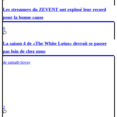
Les streamers du ZEVENT ont explosé leur record
pour la bonne cause
0
La saison 4 de «The White Lotus» devrait se passer
pas loin de chez nous
de sainath bovay
2