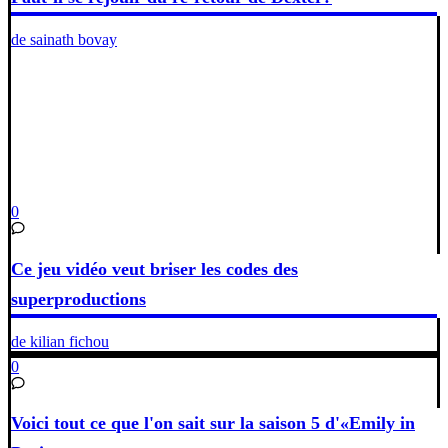
de sainath bovay
0
Ce jeu vidéo veut briser les codes des
superproductions
de kilian fichou
0
Voici tout ce que l'on sait sur la saison 5 d'«Emily in