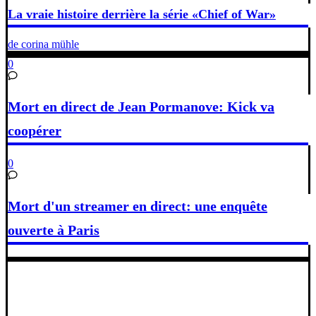
La vraie histoire derrière la série «Chief of War»
de corina mühle
0
Mort en direct de Jean Pormanove: Kick va
coopérer
0
Mort d'un streamer en direct: une enquête
ouverte à Paris