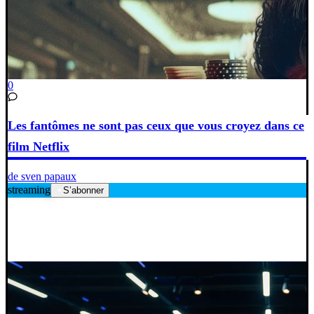
0
Les fantômes ne sont pas ceux que vous croyez dans ce
film Netflix
de sven papaux
streaming
S’abonner