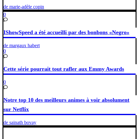
de marie-adèle copin
0
IShowSpeed a été accueilli par des bonbons «Negro»
de margaux habert
0
Cette série pourrait tout rafler aux Emmy Awards
0
Notre top 10 des meilleurs animes à voir absolument
sur Netflix
de sainath bovay