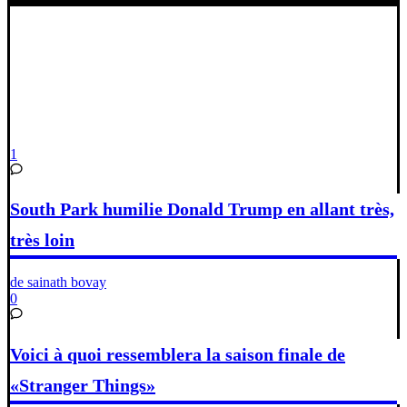
1
South Park humilie Donald Trump en allant très,
très loin
de sainath bovay
0
Voici à quoi ressemblera la saison finale de
«Stranger Things»