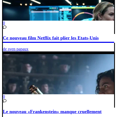
0
Ce nouveau film Netflix fait plier les Etats-Unis
de sven papaux
0
Le nouveau «Frankenstein» manque cruellement