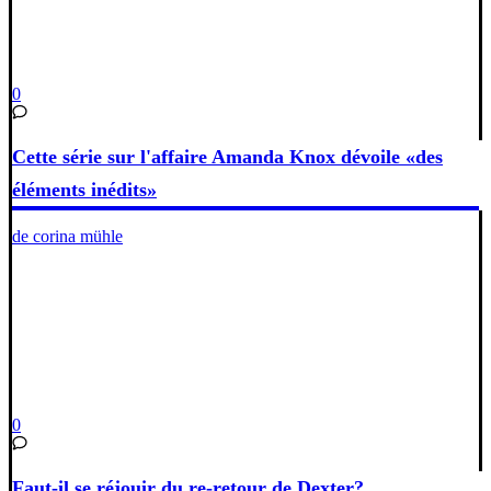
0
Cette série sur l'affaire Amanda Knox dévoile «des
éléments inédits»
de corina mühle
0
Faut-il se réjouir du re-retour de Dexter?