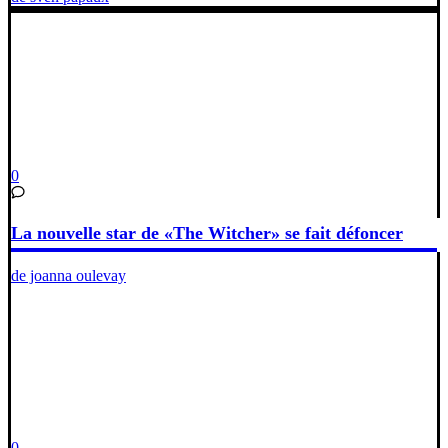
0
La nouvelle star de «The Witcher» se fait défoncer
de joanna oulevay
0