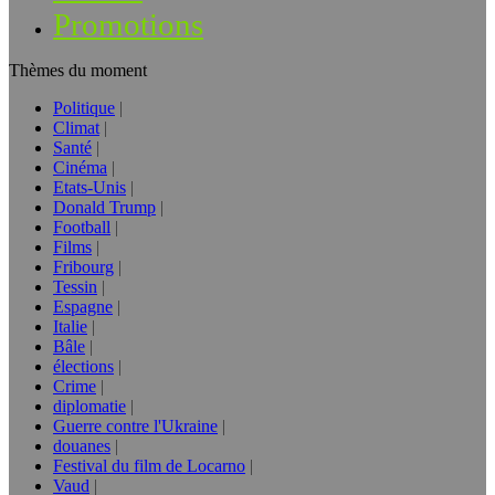
Promotions
Thèmes du moment
Politique
Climat
Santé
Cinéma
Etats-Unis
Donald Trump
Football
Films
Fribourg
Tessin
Espagne
Italie
Bâle
élections
Crime
diplomatie
Guerre contre l'Ukraine
douanes
Festival du film de Locarno
Vaud