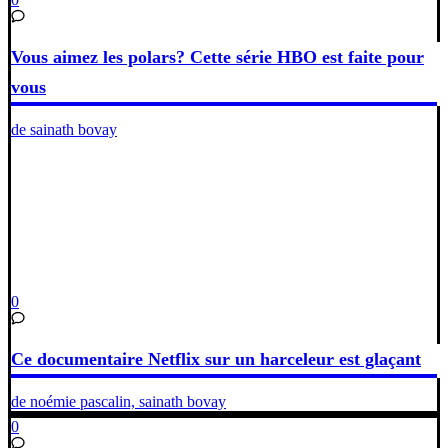
Vous aimez les polars? Cette série HBO est faite pour
vous
de sainath bovay
0
Ce documentaire Netflix sur un harceleur est glaçant
de noémie pascalin, sainath bovay
0