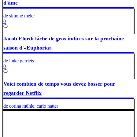
d'âme
de simone meier
0
Jacob Elordi lâche de gros indices sur la prochaine
saison d'«Euphoria»
de imke gerriets
0
Voici combien de temps vous devez bosser pour
regarder Netflix
de corina mühle, carlo natter