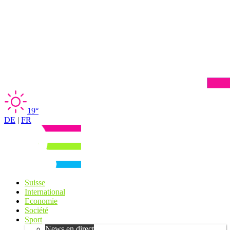
19°
DE
|
FR
Suisse
International
Economie
Société
Sport
News en direct