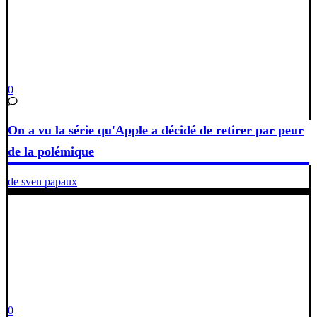
0
On a vu la série qu'Apple a décidé de retirer par peur
de la polémique
de sven papaux
0