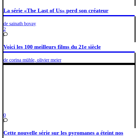
La série «The Last of Us» perd son créateur
de sainath bovay
2
Voici les 100 meilleurs films du 21e siècle
de corina mühle, olivier meier
0
Cette nouvelle série sur les pyromanes a éteint nos