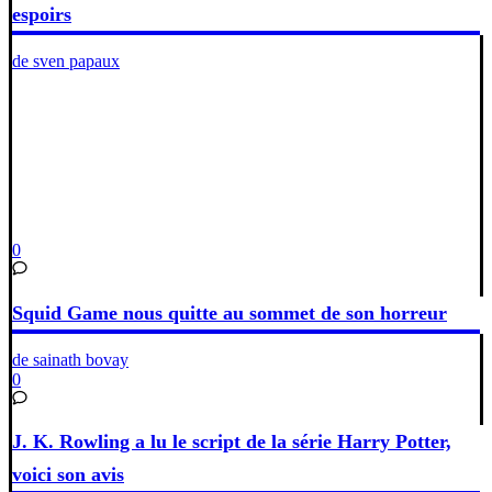
espoirs
de sven papaux
0
Squid Game nous quitte au sommet de son horreur
de sainath bovay
0
J. K. Rowling a lu le script de la série Harry Potter,
voici son avis