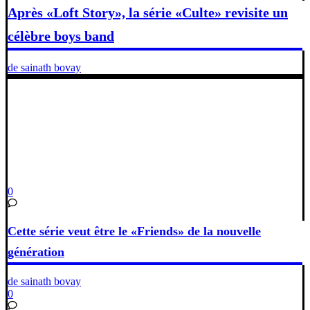
Après «Loft Story», la série «Culte» revisite un
célèbre boys band
de sainath bovay
0
Cette série veut être le «Friends» de la nouvelle
génération
de sainath bovay
0