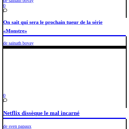
de sainath bovay
0
On sait qui sera le prochain tueur de la série
«Monstre»
de sainath bovay
0
Netflix dissèque le mal incarné
de sven papaux