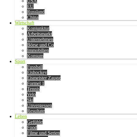
USA
EU
Russland
China
Wirtschaft
Konjunktur
Arbeitsmarkt
Unternehmen
Börse und Co
Immobilien
Konsum
Sport
Fussball
Eishockey
Eismeister Zaugg
Formel 1
Tennis
Velo
Ski
Unvergessen
Resultate
Leben
Gefühle
Food
Filme und Serien