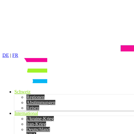
DE
|
FR
Schweiz
Regionen
Abstimmungen
Reisen
International
Ukraine-Krieg
Iran-Krieg
Deutschland