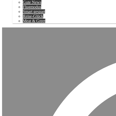
Gute News
Flugmodus
Smart gespart
Reise-Glück
Meat & Greet