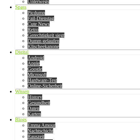
Unterwegs
Spass
Picdump
Fail-Dienstag
Cute News
Retro
Gerechtigkeit siegt
Dumm gelaufen
Klischeekanone
Digital
Android
Apple
Google
Microsoft
Hardware-Test
Online-Sicherheit
Wissen
History
Gesundheit
Daten
Karten
Blogs
Emma Amour
Nachtschicht
Rauszeit