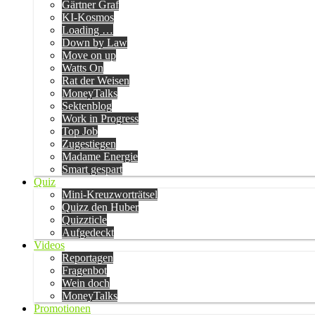
Gärtner Graf
KI-Kosmos
Loading …
Down by Law
Move on up
Watts On
Rat der Weisen
MoneyTalks
Sektenblog
Work in Progress
Top Job
Zugestiegen
Madame Energie
Smart gespart
Quiz
Mini-Kreuzworträtsel
Quizz den Huber
Quizzticle
Aufgedeckt
Videos
Reportagen
Fragenbot
Wein doch
MoneyTalks
Promotionen