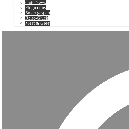
Gute News
Flugmodus
Smart gespart
Reise-Glück
Meat & Greet