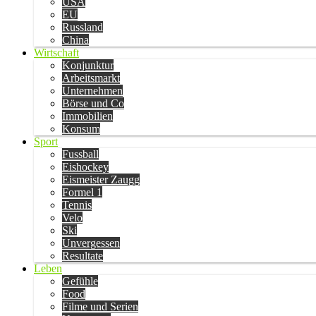
USA
EU
Russland
China
Wirtschaft
Konjunktur
Arbeitsmarkt
Unternehmen
Börse und Co
Immobilien
Konsum
Sport
Fussball
Eishockey
Eismeister Zaugg
Formel 1
Tennis
Velo
Ski
Unvergessen
Resultate
Leben
Gefühle
Food
Filme und Serien