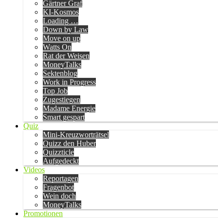
Gärtner Graf
KI-Kosmos
Loading …
Down by Law
Move on up
Watts On
Rat der Weisen
MoneyTalks
Sektenblog
Work in Progress
Top Job
Zugestiegen
Madame Energie
Smart gespart
Quiz
Mini-Kreuzworträtsel
Quizz den Huber
Quizzticle
Aufgedeckt
Videos
Reportagen
Fragenbot
Wein doch
MoneyTalks
Promotionen