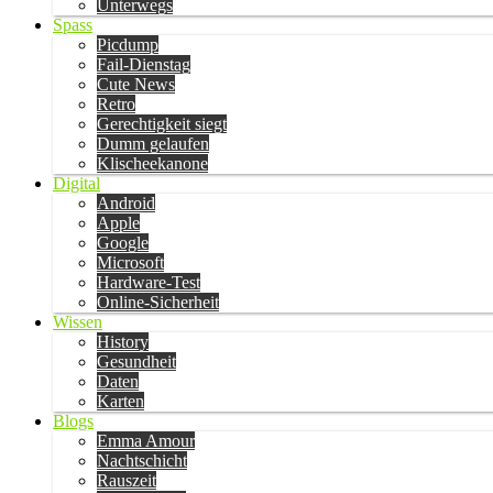
Unterwegs
Spass
Picdump
Fail-Dienstag
Cute News
Retro
Gerechtigkeit siegt
Dumm gelaufen
Klischeekanone
Digital
Android
Apple
Google
Microsoft
Hardware-Test
Online-Sicherheit
Wissen
History
Gesundheit
Daten
Karten
Blogs
Emma Amour
Nachtschicht
Rauszeit