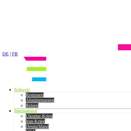
DE
|
FR
Schweiz
Regionen
Abstimmungen
Reisen
International
Ukraine-Krieg
Iran-Krieg
Deutschland