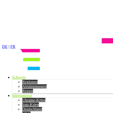
DE
|
FR
Schweiz
Regionen
Abstimmungen
Reisen
International
Ukraine-Krieg
Iran-Krieg
Deutschland