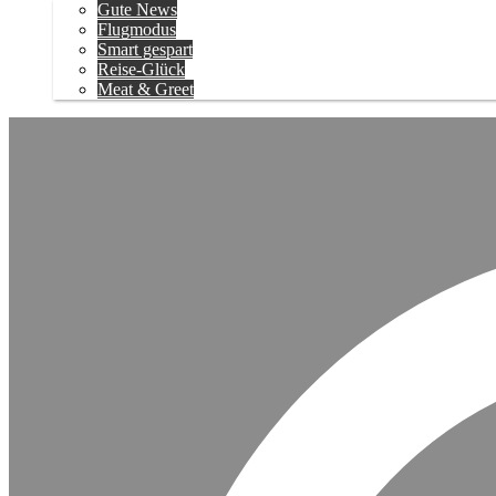
Gute News
Flugmodus
Smart gespart
Reise-Glück
Meat & Greet