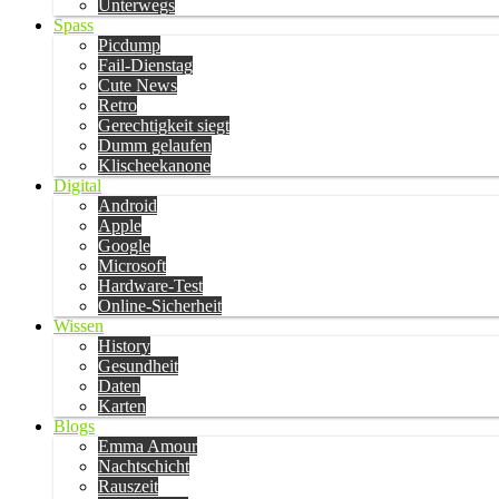
Unterwegs
Spass
Picdump
Fail-Dienstag
Cute News
Retro
Gerechtigkeit siegt
Dumm gelaufen
Klischeekanone
Digital
Android
Apple
Google
Microsoft
Hardware-Test
Online-Sicherheit
Wissen
History
Gesundheit
Daten
Karten
Blogs
Emma Amour
Nachtschicht
Rauszeit