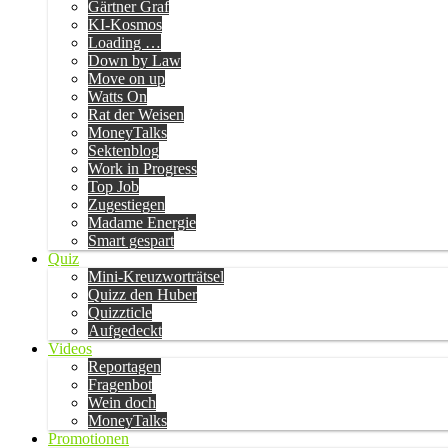
Gärtner Graf
KI-Kosmos
Loading …
Down by Law
Move on up
Watts On
Rat der Weisen
MoneyTalks
Sektenblog
Work in Progress
Top Job
Zugestiegen
Madame Energie
Smart gespart
Quiz
Mini-Kreuzworträtsel
Quizz den Huber
Quizzticle
Aufgedeckt
Videos
Reportagen
Fragenbot
Wein doch
MoneyTalks
Promotionen