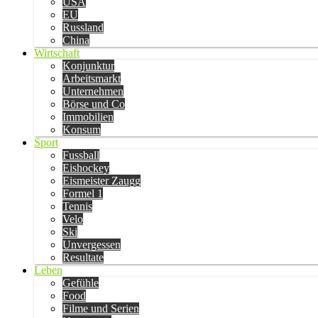
USA
EU
Russland
China
Wirtschaft
Konjunktur
Arbeitsmarkt
Unternehmen
Börse und Co
Immobilien
Konsum
Sport
Fussball
Eishockey
Eismeister Zaugg
Formel 1
Tennis
Velo
Ski
Unvergessen
Resultate
Leben
Gefühle
Food
Filme und Serien