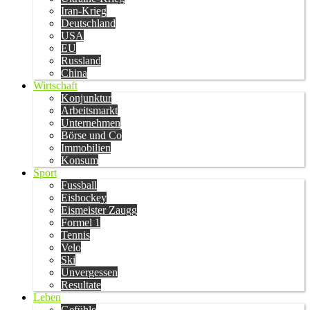
Iran-Krieg
Deutschland
USA
EU
Russland
China
Wirtschaft
Konjunktur
Arbeitsmarkt
Unternehmen
Börse und Co
Immobilien
Konsum
Sport
Fussball
Eishockey
Eismeister Zaugg
Formel 1
Tennis
Velo
Ski
Unvergessen
Resultate
Leben
Gefühle