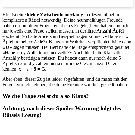
Hier ist
eine kleine Zwischenbemerkung
in diesem ohnehin
komplizerten Rätsel notwendig: Deine neunmalklugen Freunde
haben dir mit ihren Fragen ein dickes Ei gelegt. Sie hätten nämlich
nur jeweils eine Frage stellen müssen, in der
i
hre Anzahl Äpfel
erscheint. So hätte Alice zum Beispiel fragen können: «Habe ich
x
Äpfel in meiner Zelle?» Klaus, zur Wahrheit verpflichtet, hätte dann
«Ja»
sagen müssen. Bei Bert hätte die Frage entsprechend gelautet:
«Habe ich
y
Äpfel in meiner Zelle?» Auch hier hätte Klaus die
Anzahl y bestätigen müssen. Du hättest dann nur noch deine 5
Äpfel zu x und y zählen müssen, um die Gesamtanzahl G zu
kennen:
x + y + 5 = G
.
Aber eben, dieser Zug ist leider abgefahren, und du musst mit den
Fragen vorlieb nehmen, die deine Freunde wirklich gestellt haben.
Welche Frage stellst du also Klaus?
Achtung, nach dieser Spoiler-Warnung folgt des
Rätsels Lösung!