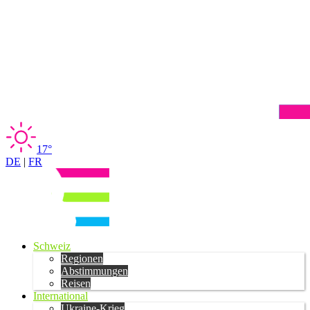
17°
DE
|
FR
Schweiz
Regionen
Abstimmungen
Reisen
International
Ukraine-Krieg