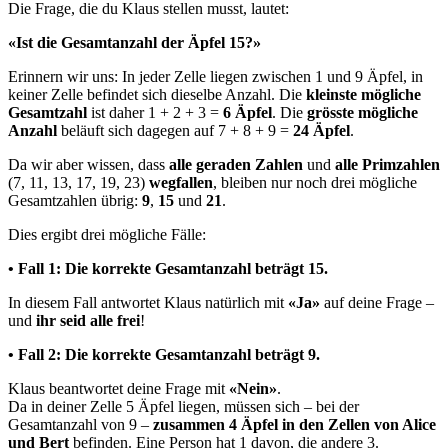
Die Frage, die du Klaus stellen musst, lautet:
«Ist die Gesamtanzahl der Äpfel 15?»
Erinnern wir uns: In jeder Zelle liegen zwischen 1 und 9 Äpfel, in
keiner Zelle befindet sich dieselbe Anzahl. Die
kleinste mögliche
Gesamtzahl
ist daher 1 + 2 + 3 =
6 Äpfel
. Die
grösste mögliche
Anzahl
beläuft sich dagegen auf 7 + 8 + 9 =
24 Äpfel
.
Da wir aber wissen, dass
alle geraden Zahlen
und
alle Primzahlen
(7, 11, 13, 17, 19, 23)
wegfallen
, bleiben nur noch drei mögliche
Gesamtzahlen übrig:
9
,
15
und
21
.
Dies ergibt drei mögliche Fälle:
• Fall 1: Die korrekte Gesamtanzahl beträgt 15.
In diesem Fall antwortet Klaus natürlich mit
«Ja»
auf deine Frage –
und
ihr seid alle frei
!
• Fall 2: Die korrekte Gesamtanzahl beträgt 9.
Klaus beantwortet deine Frage mit
«Nein»
.
Da in deiner Zelle 5 Äpfel liegen, müssen sich – bei der
Gesamtanzahl von 9 –
zusammen 4 Äpfel in den Zellen von Alice
und Bert
befinden. Eine Person hat 1 davon, die andere 3.