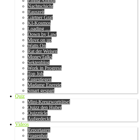
Emma Amour
Nachtschicht
Rauszeit
Gärtner Graf
KI-Kosmos
Loading …
Down by Law
Move on up
Watts On
Rat der Weisen
MoneyTalks
Sektenblog
Work in Progress
Top Job
Zugestiegen
Madame Energie
Smart gespart
Quiz
Mini-Kreuzworträtsel
Quizz den Huber
Quizzticle
Aufgedeckt
Videos
Reportagen
Fragenbot