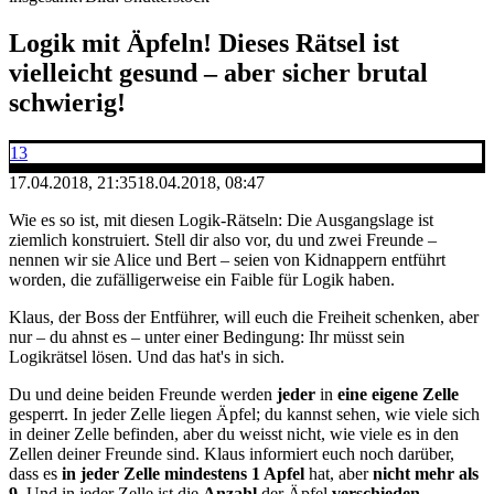
Logik mit Äpfeln! Dieses Rätsel ist
vielleicht gesund – aber sicher brutal
schwierig!
13
17.04.2018, 21:35
18.04.2018, 08:47
Wie es so ist, mit diesen Logik-Rätseln: Die Ausgangslage ist
ziemlich konstruiert. Stell dir also vor, du und zwei Freunde –
nennen wir sie Alice und Bert – seien von Kidnappern entführt
worden, die zufälligerweise ein Faible für Logik haben.
Klaus, der Boss der Entführer, will euch die Freiheit schenken, aber
nur – du ahnst es – unter einer Bedingung: Ihr müsst sein
Logikrätsel lösen. Und das hat's in sich.
Du und deine beiden Freunde werden
jeder
in
eine eigene Zelle
gesperrt. In jeder Zelle liegen Äpfel; du kannst sehen, wie viele sich
in deiner Zelle befinden, aber du weisst nicht, wie viele es in den
Zellen deiner Freunde sind. Klaus informiert euch noch darüber,
dass es
in jeder Zelle mindestens 1 Apfel
hat, aber
nicht mehr als
9
. Und in jeder Zelle ist die
Anzahl
der Äpfel
verschieden
.