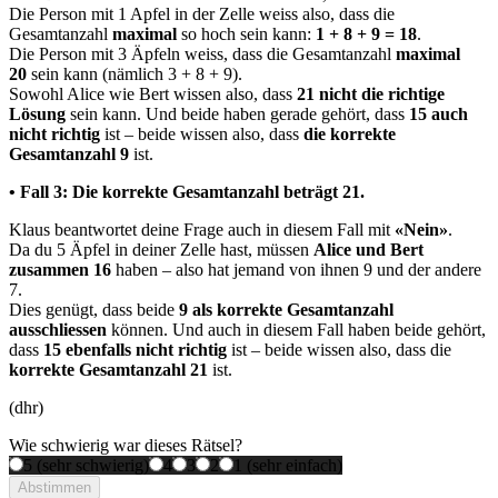
Die Person mit 1 Apfel in der Zelle weiss also, dass die
Gesamtanzahl
maximal
so hoch sein kann:
1 + 8 + 9 = 18
.
Die Person mit 3 Äpfeln weiss, dass die Gesamtanzahl
maximal
20
sein kann (nämlich 3 + 8 + 9).
Sowohl Alice wie Bert wissen also, dass
21 nicht die richtige
Lösung
sein kann. Und beide haben gerade gehört, dass
15 auch
nicht richtig
ist – beide wissen also, dass
die korrekte
Gesamtanzahl 9
ist.
• Fall 3: Die korrekte Gesamtanzahl beträgt 21.
Klaus beantwortet deine Frage auch in diesem Fall mit
«Nein»
.
Da du 5 Äpfel in deiner Zelle hast, müssen
Alice und Bert
zusammen 16
haben – also hat jemand von ihnen 9 und der andere
7.
Dies genügt, dass beide
9 als korrekte Gesamtanzahl
ausschliessen
können. Und auch in diesem Fall haben beide gehört,
dass
15 ebenfalls nicht richtig
ist – beide wissen also, dass die
korrekte Gesamtanzahl 21
ist.
(dhr)
Wie schwierig war dieses Rätsel?
5 (sehr schwierig)
4
3
2
1 (sehr einfach)
Abstimmen