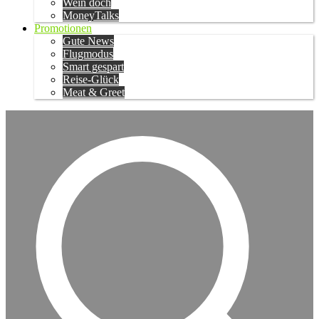
Wein doch
MoneyTalks
Promotionen
Gute News
Flugmodus
Smart gespart
Reise-Glück
Meat & Greet