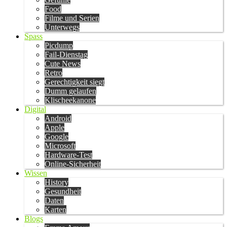
Food
Filme und Serien
Unterwegs
Spass
Picdump
Fail-Dienstag
Cute News
Retro
Gerechtigkeit siegt
Dumm gelaufen
Klischeekanone
Digital
Android
Apple
Google
Microsoft
Hardware-Test
Online-Sicherheit
Wissen
History
Gesundheit
Daten
Karten
Blogs