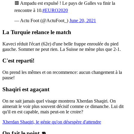
🟥 Ampadu est expulsé ! Le pays de Galles va finir la
rencontre à 10.
#EURO2020
— Actu Foot (@ActuFoot_)
June 20, 2021
La Turquie relance le match
Kaveci réduit l'écart (62e) d'une belle frappe enroulée du pied
gauche. Sommer ne peut rien. La Suisse ne mène plus que 2-1.
C'est reparti!
On prend les mêmes et on recommence: aucun changement à la
pause!
Shaqiri est agaçant
On ne sait jamais quel visage montrera Xherdan Shaqiri. On
aimerait le voir plus souvent décisif comme ce dimanche. Lui dit
qu'il en est capable, mais peut-on le croire?
Xherdan Shaqiri, le génie qu'on désespère d'attendre
On fait le point 👊