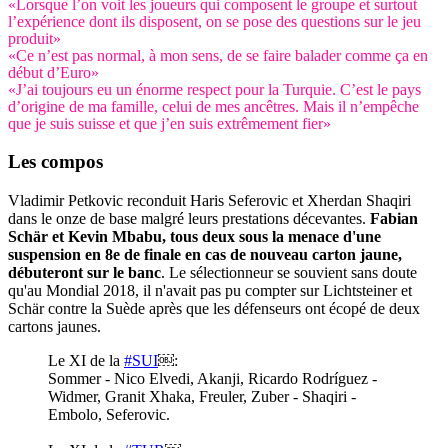
«Lorsque l’on voit les joueurs qui composent le groupe et surtout
l’expérience dont ils disposent, on se pose des questions sur le jeu
produit»
«Ce n’est pas normal, à mon sens, de se faire balader comme ça en
début d’Euro»
«J’ai toujours eu un énorme respect pour la Turquie. C’est le pays
d’origine de ma famille, celui de mes ancêtres. Mais il n’empêche
que je suis suisse et que j’en suis extrêmement fier»
Les compos
Vladimir Petkovic reconduit Haris Seferovic et Xherdan Shaqiri
dans le onze de base malgré leurs prestations décevantes.
Fabian
Schär et Kevin Mbabu, tous deux sous la menace d'une
suspension en 8e de finale en cas de nouveau carton jaune,
débuteront sur le banc
. Le sélectionneur se souvient sans doute
qu'au Mondial 2018, il n'avait pas pu compter sur Lichtsteiner et
Schär contre la Suède après que les défenseurs ont écopé de deux
cartons jaunes.
Le XI de la
#SUI
￼:
Sommer - Nico Elvedi, Akanji, Ricardo Rodríguez -
Widmer, Granit Xhaka, Freuler, Zuber - Shaqiri -
Embolo, Seferovic.