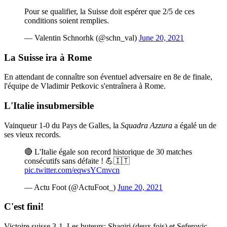
Pour se qualifier, la Suisse doit espérer que 2/5 de ces
conditions soient remplies.
— Valentin Schnorhk (@schn_val)
June 20, 2021
La Suisse ira à Rome
En attendant de connaître son éventuel adversaire en 8e de finale,
l'équipe de Vladimir Petkovic s'entraînera à Rome.
L'Italie insubmersible
Vainqueur 1-0 du Pays de Galles, la
Squadra Azzura
a égalé un de
ses vieux records.
🔴 L'Italie égale son record historique de 30 matches
consécutifs sans défaite ! 💪🇮🇹
pic.twitter.com/eqwsYCmvcn
— Actu Foot (@ActuFoot_)
June 20, 2021
C'est fini!
Victoire suisse 3-1. Les buteurs: Shaqiri (deux fois) et Seferovic.