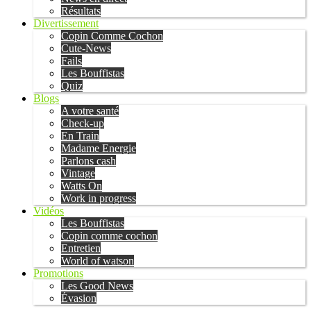
Résultats
Divertissement
Copin Comme Cochon
Cute-News
Fails
Les Bouffistas
Quiz
Blogs
A votre santé
Check-up
En Train
Madame Energie
Parlons cash
Vintage
Watts On
Work in progress
Vidéos
Les Bouffistas
Copin comme cochon
Entretien
World of watson
Promotions
Les Good News
Évasion