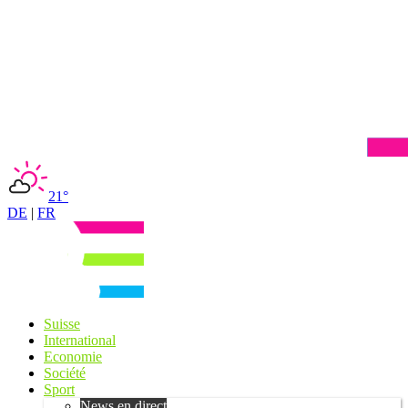
21°
DE
|
FR
Suisse
International
Economie
Société
Sport
News en direct