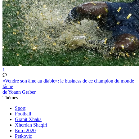
1
«Vendre son âme au diable»: le business de ce champion du monde
fâche
de Yoann Graber
Thèmes
Sport
Football
Granit Xhaka
Xherdan Shaqiri
Euro 2020
Petkovic