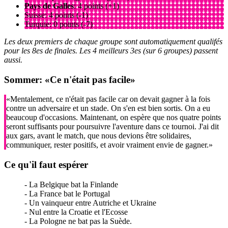
Pays de Galles
: 4 points (+1)
Suisse: 4 points (-1)
Turquie: 0 points (-7)
Les deux premiers de chaque groupe sont automatiquement qualifés
pour les 8es de finales. Les 4 meilleurs 3es (sur 6 groupes) passent
aussi.
Sommer: «Ce n'était pas facile»
«Mentalement, ce n'était pas facile car on devait gagner à la fois
contre un adversaire et un stade. On s'en est bien sortis. On a eu
beaucoup d'occasions. Maintenant, on espère que nos quatre points
seront suffisants pour poursuivre l'aventure dans ce tournoi. J'ai dit
aux gars, avant le match, que nous devions être solidaires,
communiquer, rester positifs, et avoir vraiment envie de gagner.»
Ce qu'il faut espérer
- La Belgique bat la Finlande
- La France bat le Portugal
- Un vainqueur entre Autriche et Ukraine
- Nul entre la Croatie et l'Ecosse
- La Pologne ne bat pas la Suède.