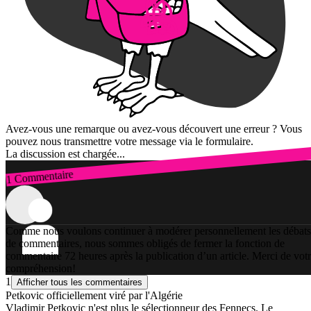
Avez-vous une remarque ou avez-vous découvert une erreur ? Vous
pouvez nous transmettre votre message via le formulaire.
La discussion est chargée...
1 Commentaire
Connexion
Comme nous voulons continuer à modérer personnellement les débats
de commentaires, nous sommes obligés de fermer la fonction de
commentaire 72 heures après la publication d’un article. Merci de vot
compréhension!
1
Afficher tous les commentaires
Petkovic officiellement viré par l'Algérie
Vladimir Petkovic n'est plus le sélectionneur des Fennecs. Le