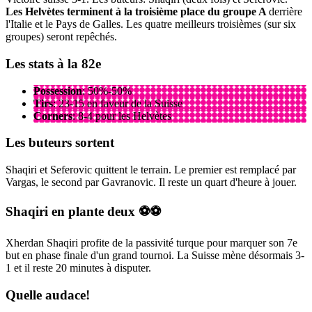
Les Helvètes terminent à la troisième place du groupe A
derrière
l'Italie et le Pays de Galles. Les quatre meilleurs troisièmes (sur six
groupes) seront repêchés.
Les stats à la 82e
Possession
: 50%-50%
Tirs
: 23-15 en faveur de la Suisse
Corners
: 8-4 pour les Helvètes
Les buteurs sortent
Shaqiri et Seferovic quittent le terrain. Le premier est remplacé par
Vargas, le second par Gavranovic. Il reste un quart d'heure à jouer.
Shaqiri en plante deux ⚽⚽
Xherdan Shaqiri profite de la passivité turque pour marquer son 7e
but en phase finale d'un grand tournoi. La Suisse mène désormais 3-
1 et il reste 20 minutes à disputer.
Quelle audace!