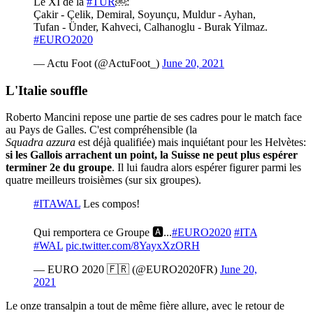
Le XI de la
#TUR
￼:
Çakir - Çelik, Demiral, Soyunçu, Muldur - Ayhan,
Tufan - Ünder, Kahveci, Calhanoglu - Burak Yilmaz.
#EURO2020
— Actu Foot (@ActuFoot_)
June 20, 2021
L'Italie souffle
Roberto Mancini repose une partie de ses cadres pour le match face
au Pays de Galles. C'est compréhensible (la
Squadra azzura
est déjà qualifiée) mais inquiétant pour les Helvètes:
si les Gallois arrachent un point, la Suisse ne peut plus espérer
terminer 2e du groupe
. Il lui faudra alors espérer figurer parmi les
quatre meilleurs troisièmes (sur six groupes).
#ITAWAL
Les compos!
Qui remportera ce Groupe 🅰...
#EURO2020
#ITA
#WAL
pic.twitter.com/8YayxXzORH
— EURO 2020 🇫🇷 (@EURO2020FR)
June 20,
2021
Le onze transalpin a tout de même fière allure, avec le retour de