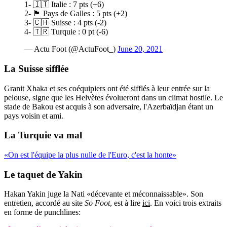
1- 🇮🇹 Italie : 7 pts (+6)
2- 🏴󠁧󠁢󠁷󠁬󠁳󠁿 Pays de Galles : 5 pts (+2)
3- 🇨🇭 Suisse : 4 pts (-2)
4- 🇹🇷 Turquie : 0 pt (-6)
— Actu Foot (@ActuFoot_)
June 20, 2021
La Suisse sifflée
Granit Xhaka et ses coéquipiers ont été sifflés à leur entrée sur la
pelouse, signe que les Helvètes évolueront dans un climat hostile. Le
stade de Bakou est acquis à son adversaire, l'Azerbaïdjan étant un
pays voisin et ami.
La Turquie va mal
«On est l'équipe la plus nulle de l'Euro, c'est la honte»
Le taquet de Yakin
Hakan Yakin juge la Nati «décevante et méconnaissable». Son
entretien, accordé au site
So Foot
, est à lire
ici
. En voici trois extraits
en forme de punchlines: