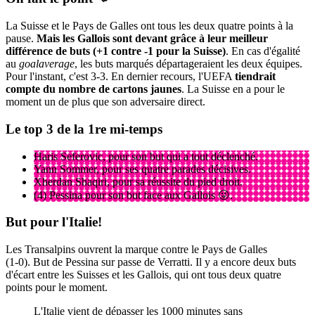
La Suisse et le Pays de Galles ont tous les deux quatre points à la
pause.
Mais les Gallois sont devant grâce à leur meilleur
différence de buts (+1 contre -1 pour la Suisse)
. En cas d'égalité
au
goalaverage
, les buts marqués départageraient les deux équipes.
Pour l'instant, c'est 3-3. En dernier recours, l'UEFA
tiendrait
compte du nombre de cartons jaunes
. La Suisse en a pour le
moment un de plus que son adversaire direct.
Le top 3 de la 1re mi-temps
Haris Seferovic, pour son but qui a tout déclenché.
Yann Sommer, pour ses quatre parades décisives.
Xherdan Shaqiri, pour sa réussite du pied droit.
(4) Pessina pour son but face aux Gallois 😜.
But pour l'Italie!
Les Transalpins ouvrent la marque contre le Pays de Galles
(1-0). But de Pessina sur passe de Verratti. Il y a encore deux buts
d'écart entre les Suisses et les Gallois, qui ont tous deux quatre
points pour le moment.
L'Italie vient de dépasser les 1000 minutes sans