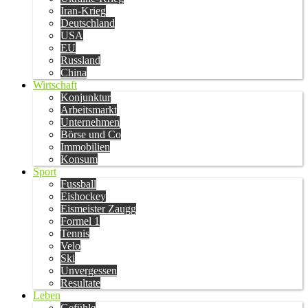
Iran-Krieg
Deutschland
USA
EU
Russland
China
Wirtschaft
Konjunktur
Arbeitsmarkt
Unternehmen
Börse und Co
Immobilien
Konsum
Sport
Fussball
Eishockey
Eismeister Zaugg
Formel 1
Tennis
Velo
Ski
Unvergessen
Resultate
Leben
Gefühle