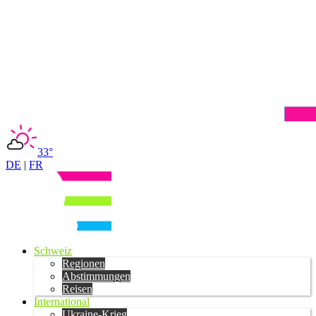
33°
DE
|
FR
Schweiz
Regionen
Abstimmungen
Reisen
International
Ukraine-Krieg