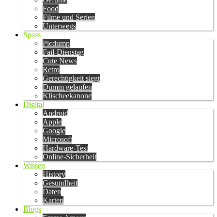
Food
Filme und Serien
Unterwegs
Spass
Picdump
Fail-Dienstag
Cute News
Retro
Gerechtigkeit siegt
Dumm gelaufen
Klischeekanone
Digital
Android
Apple
Google
Microsoft
Hardware-Test
Online-Sicherheit
Wissen
History
Gesundheit
Daten
Karten
Blogs