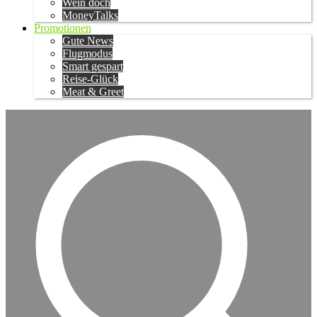
Wein doch
MoneyTalks
Promotionen
Gute News
Flugmodus
Smart gespart
Reise-Glück
Meat & Greet