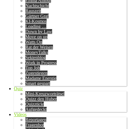
Emma Amour
Nachtschicht
Rauszeit
Gärtner Graf
KI-Kosmos
Loading …
Down by Law
Move on up
Watts On
Rat der Weisen
MoneyTalks
Sektenblog
Work in Progress
Top Job
Zugestiegen
Madame Energie
Smart gespart
Quiz
Mini-Kreuzworträtsel
Quizz den Huber
Quizzticle
Aufgedeckt
Videos
Reportagen
Fragenbot