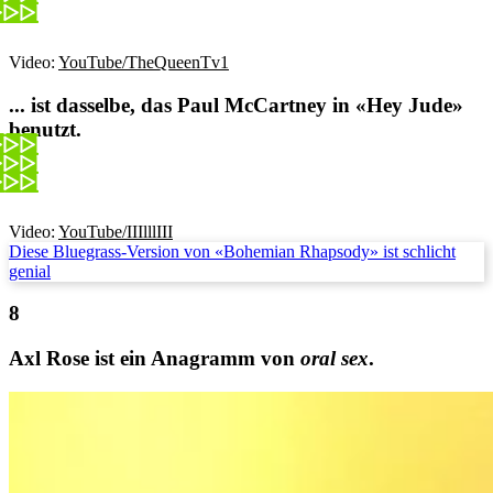
Video:
YouTube/TheQueenTv1
... ist dasselbe, das Paul McCartney in «Hey Jude»
benutzt.
Video:
YouTube/IIIlllIII
Diese Bluegrass-Version von «Bohemian Rhapsody» ist schlicht
genial
Axl Rose ist ein Anagramm von
oral sex
.