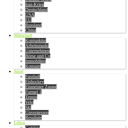
Iran-Krieg
Deutschland
USA
EU
Russland
China
Wirtschaft
Konjunktur
Arbeitsmarkt
Unternehmen
Börse und Co
Immobilien
Konsum
Sport
Fussball
Eishockey
Eismeister Zaugg
Formel 1
Tennis
Velo
Ski
Unvergessen
Resultate
Leben
Gefühle