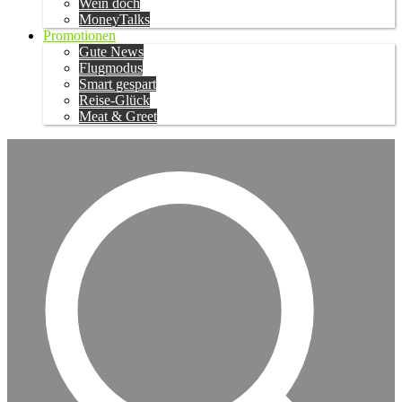
Wein doch
MoneyTalks
Promotionen
Gute News
Flugmodus
Smart gespart
Reise-Glück
Meat & Greet