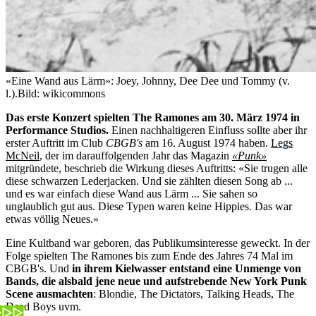
«Eine Wand aus Lärm»: Joey, Johnny, Dee Dee und Tommy (v.
l.).
Bild: wikicommons
Das erste Konzert spielten The Ramones am 30. März 1974 in
Performance Studios.
Einen nachhaltigeren Einfluss sollte aber ihr
erster Auftritt im Club
CBGB's
am 16. August 1974 haben.
Legs
McNeil
, der im darauffolgenden Jahr das Magazin
«Punk»
mitgründete, beschrieb die Wirkung dieses Auftritts: «Sie trugen alle
diese schwarzen Lederjacken. Und sie zählten diesen Song ab ...
und es war einfach diese Wand aus Lärm ... Sie sahen so
unglaublich gut aus. Diese Typen waren keine Hippies. Das war
etwas völlig Neues.»
Eine Kultband war geboren, das Publikumsinteresse geweckt. In der
Folge spielten The Ramones bis zum Ende des Jahres 74 Mal im
CBGB's. Und
in ihrem Kielwasser entstand eine Unmenge von
Bands, die alsbald jene neue und aufstrebende New York Punk
Scene ausmachten
: Blondie, The Dictators, Talking Heads, The
Dead Boys uvm.