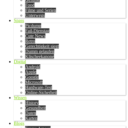
Food
Filme und Serien
Unterwegs
Spass
Picdump
Fail-Dienstag
Cute News
Retro
Gerechtigkeit siegt
Dumm gelaufen
Klischeekanone
Digital
Android
Apple
Google
Microsoft
Hardware-Test
Online-Sicherheit
Wissen
History
Gesundheit
Daten
Karten
Blogs