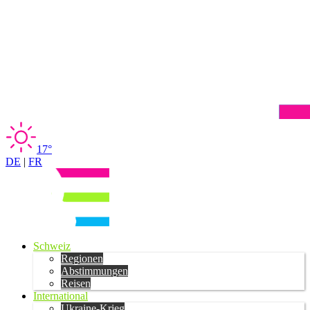
17°
DE
|
FR
Schweiz
Regionen
Abstimmungen
Reisen
International
Ukraine-Krieg