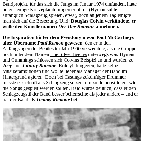
Bandprojekt, für das sich die Jungs im Januar 1974 einfanden, hatte
bereits einige Konzeptänderungen erfahren (Hyman sollte
anfänglich Schlagzeug spielen, etwa), doch an jenem Tag einigte
man sich auf die Besetzung. Und:
Douglas Colvin verkündete, er
wolle den Künstlernamen
Dee Dee Ramone
annehmen.
Die Inspiration hinter dem Pseudonym war Paul McCartneys
alter Übername
Paul Ramon
gewesen
, den er in den
Anfangstagen der Beatles im Jahr 1960 verwendete, als die Gruppe
noch unter dem Namen
The Silver Beetles
unterwegs war. Hyman
und Cummings schlossen sich Colvins Beispiel an und wurden zu
Joey
und
Johnny Ramone
. Erdelyi, hingegen, hatte keine
Musikerambitionen und wollte lieber als Manager der Band im
Hintergrund agieren. Doch bei Castings zukünftiger Drummer
musste er sich oft ans Schlagzeug setzen, um zu demonstrieren, wie
die Songs gespielt werden sollten. Bald wurde deutlich, dass er den
Schlagzeugstil der Band besser beherrschte als jeder andere – und er
trat der Band als
Tommy Ramone
bei.