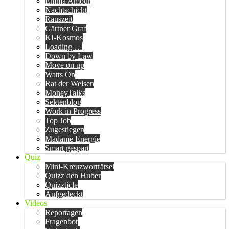
Emma Amour
Nachtschicht
Rauszeit
Gärtner Graf
KI-Kosmos
Loading …
Down by Law
Move on up
Watts On
Rat der Weisen
MoneyTalks
Sektenblog
Work in Progress
Top Job
Zugestiegen
Madame Energie
Smart gespart
Quiz
Mini-Kreuzworträtsel
Quizz den Huber
Quizzticle
Aufgedeckt
Videos
Reportagen
Fragenbot