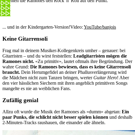
brachten die Ramones den Rock 'n' Roll auf den Punkt.
... und in der Kindergarten-Version!
Video:
YouTube/banjois
Keine Gitarrensoli
Frag mal in deinem Musiker-Kollegenkreis umher – genauer: bei
Gitarristen – und du wirst feststellen:
Leadgitarristen mögen die
Ramones nicht.
«Zu primitiv», lautet oftmals ihre Begründung. Der
wahre Grund:
Die Ramones bewiesen, dass es keine Gitarrensoli
braucht.
Dein Herumgefidel an deiner Phallusverlängerung wird
die Mädchen nicht zum Tanzen bringen, werter
Guitar Hero
! Aber
den vier hässlichen Siechern mit ihren angeblich primitiven Songs
mangelte es nie an weiblichen Fans.
Zufällig genial
Allzu oft wurde die Musik der Ramones als «dumm» abgetan:
Ein
paar Punks, die schlicht nicht besser spielen können
und deshalb
2-Minuten-Tracks raushauen, die einander alle ähneln.