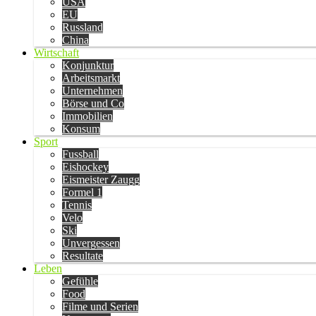
USA
EU
Russland
China
Wirtschaft
Konjunktur
Arbeitsmarkt
Unternehmen
Börse und Co
Immobilien
Konsum
Sport
Fussball
Eishockey
Eismeister Zaugg
Formel 1
Tennis
Velo
Ski
Unvergessen
Resultate
Leben
Gefühle
Food
Filme und Serien