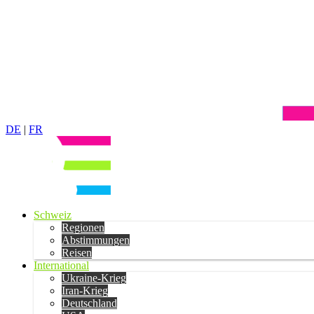
DE
|
FR
Schweiz
Regionen
Abstimmungen
Reisen
International
Ukraine-Krieg
Iran-Krieg
Deutschland