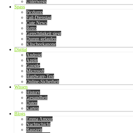
Unterwegs
Spass
Picdump
Fail-Dienstag
Cute News
Retro
Gerechtigkeit siegt
Dumm gelaufen
Klischeekanone
Digital
Android
Apple
Google
Microsoft
Hardware-Test
Online-Sicherheit
Wissen
History
Gesundheit
Daten
Karten
Blogs
Emma Amour
Nachtschicht
Rauszeit