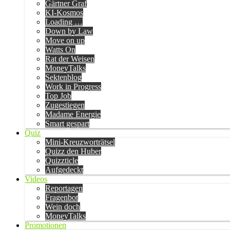
Gärtner Graf
KI-Kosmos
Loading …
Down by Law
Move on up
Watts On
Rat der Weisen
MoneyTalks
Sektenblog
Work in Progress
Top Job
Zugestiegen
Madame Energie
Smart gespart
Quiz
Mini-Kreuzworträtsel
Quizz den Huber
Quizzticle
Aufgedeckt
Videos
Reportagen
Fragenbot
Wein doch
MoneyTalks
Promotionen