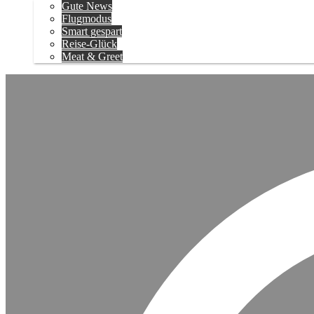
Gute News
Flugmodus
Smart gespart
Reise-Glück
Meat & Greet