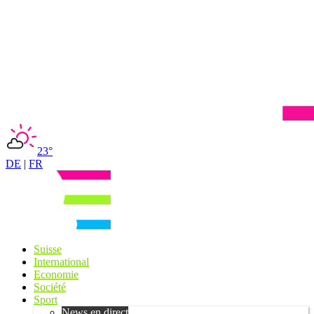
23°
DE
|
FR
Suisse
International
Economie
Société
Sport
News en direct