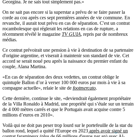
Georgina. Je ne sais tout simplement pas.»
On ne sait pas encore si la superstar a prévu de se faire passer la
corde au cou après ces sept premières années de vie commune. En
revanche, il aurait tout prévu en cas de séparation. C'est un contrat
rocambolesque qui réglerait les relations en cas de rupture, a
récemment révélé le magazine
TV GUIA
, repris par de nombreux
médias.
Ce contrat prévoirait une pension à vie à destination de sa partenaire
d'origine argentine, et viserait à maintenir son standard de vie. Cet
accord se serait noué peu après la naissance du premier enfant du
couple, Alana Martina.
«En cas de séparation des deux vedettes, un contrat oblige le
quintuple Ballon d’or à verser 100 000 euros par mois à vie à sa
compagne actuelle», relaie le site de
footmercato
.
Cette dernière, continue le site, «deviendrait également propriétaire
de la Villa Ronaldo à Madrid, une propriété qui s’étale sur un terrain
de 4 000 mètres carrés et que le Portugais avait acquise contre 5
millions d’euros en 2010».
Voilà qui ne doit pas peser trop lourd sur le portefeuille de la star du
ballon rond, lequel a quitté l'Europe en 2023
après avoir signé un
contrat faramineux (plus de 66 millions d'euros par an) avec Al-