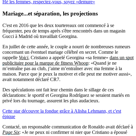
Hé les femmes, respectez-vous, soyez «demure»
Mariage...et séparation, les projections
C'est en 2016 que les deux tourtereaux ont commencé à se
fréquenter, peu de temps après s'être rencontrés dans un magasin
Gucci à Madrid où travaillait Georgina.
En juillet de cette année, le couple a nourri de nombreuses rumeurs
concernant un éventuel mariage célébré en secret. Comme le
rappelle
Voici
, Cristiano a appelé Georgina «sa femme»
dans un spot
publicitaire pour la marque de fitness Whoop
: «Quand je ne
m’entraîne pas au club, j’aime m’entraîner avec ma femme à la
maison. Parce que je peux la motiver et elle peut me motiver aussi»,
avait notamment déclaré CR7.
Des spéculations ont fait leur chemin dans le sillage de ces
déclarations: le sportif et Georgina Rodríguez se seraient mariés en
privé lors du tournage, assurent les plus audacieux.
Cette star découvre la fondue grâce à Alisha Lehmann, et c'est
épique
Contacté, un responsable communication de Ronaldo avait déclaré à
Page Six
: «Je ne peux ni confirmer ni nier que Cristiano a épousé