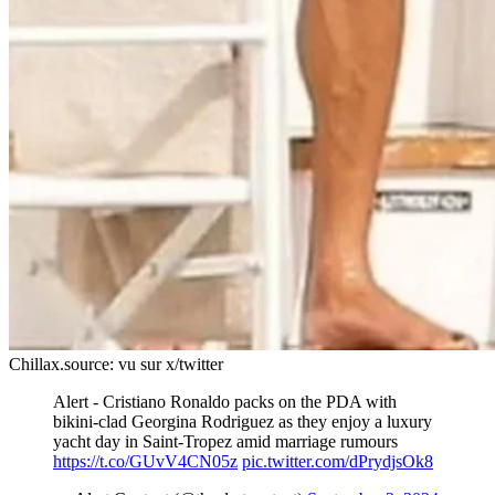
Chillax.
source: vu sur x/twitter
Alert - Cristiano Ronaldo packs on the PDA with
bikini-clad Georgina Rodriguez as they enjoy a luxury
yacht day in Saint-Tropez amid marriage rumours
https://t.co/GUvV4CN05z
pic.twitter.com/dPrydjsOk8