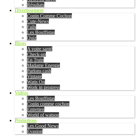
Résultats
Divertissement
Copin Comme Cochon
Cute-News
Fails
Les Bouffistas
Quiz
Blogs
A votre santé
Check-up
En Train
Madame Energie
Parlons cash
Vintage
Watts On
Work in progress
Vidéos
Les Bouffistas
Copin comme cochon
Entretien
World of watson
Promotions
Les Good News
Évasion