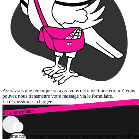
Avez-vous une remarque ou avez-vous découvert une erreur ? Vous
pouvez nous transmettre votre message via le formulaire.
La discussion est chargée...
0 Commentaires
Connexion
Comme nous voulons continuer à modérer personnellement les débats