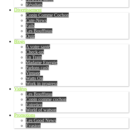
Résultats
Divertissement
Copin Comme Cochon
Cute-News
Fails
Les Bouffistas
Quiz
Blogs
A votre santé
Check-up
En Train
Madame Energie
Parlons cash
Vintage
Watts On
Work in progress
Vidéos
Les Bouffistas
Copin comme cochon
Entretien
World of watson
Promotions
Les Good News
Évasion