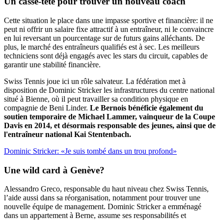
Un
casse-tête
pour trouver un nouveau coach
Cette situation le place dans une impasse sportive et financière: il ne
peut ni offrir un salaire fixe attractif à un entraîneur, ni le convaincre
en lui reversant un pourcentage sur de futurs gains alléchants. De
plus, le marché des entraîneurs qualifiés est à sec. Les meilleurs
techniciens sont déjà engagés avec les stars du circuit, capables de
garantir une stabilité financière.
Swiss Tennis joue ici un rôle salvateur. La fédération met à
disposition de Dominic Stricker les infrastructures du centre national
situé à Bienne, où il peut travailler sa condition physique en
compagnie de Beni Linder.
Le Bernois bénéficie également du
soutien temporaire de Michael Lammer, vainqueur de la Coupe
Davis en 2014, et désormais responsable des jeunes, ainsi que de
l'entraîneur national
Kai Stentenbach.
Dominic Stricker: «Je suis tombé dans un trou profond»
Une
wild card
à Genève?
Alessandro Greco, responsable du haut niveau chez Swiss Tennis,
l’aide aussi dans sa réorganisation, notamment pour trouver une
nouvelle équipe de management. Dominic Stricker a emménagé
dans un appartement à Berne, assume ses responsabilités et