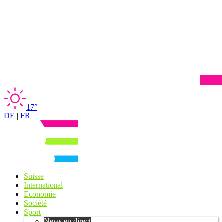
17°
DE
|
FR
Suisse
International
Economie
Société
Sport
News en direct