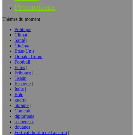
Promotions
Thèmes du moment
Politique
Climat
Santé
Cinéma
Etats-Unis
Donald Trump
Football
Films
Fribourg
Tessin
Espagne
Italie
Bâle
guerre
ukraine
Canicule
diplomatie
secheresse
douanes
Festival du film de Locarno