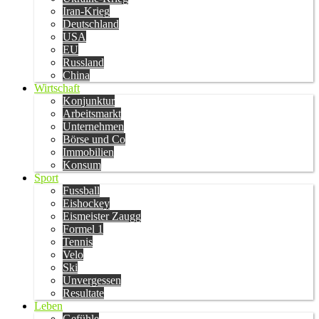
Iran-Krieg
Deutschland
USA
EU
Russland
China
Wirtschaft
Konjunktur
Arbeitsmarkt
Unternehmen
Börse und Co
Immobilien
Konsum
Sport
Fussball
Eishockey
Eismeister Zaugg
Formel 1
Tennis
Velo
Ski
Unvergessen
Resultate
Leben
Gefühle