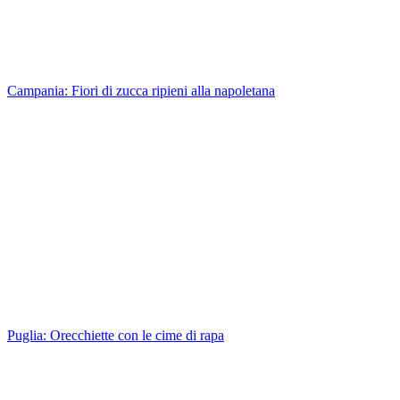
Campania: Fiori di zucca ripieni alla napoletana
Puglia: Orecchiette con le cime di rapa