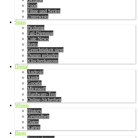
Food
Filme und Serien
Unterwegs
Spass
Picdump
Fail-Dienstag
Cute News
Retro
Gerechtigkeit siegt
Dumm gelaufen
Klischeekanone
Digital
Android
Apple
Google
Microsoft
Hardware-Test
Online-Sicherheit
Wissen
History
Gesundheit
Daten
Karten
Blogs