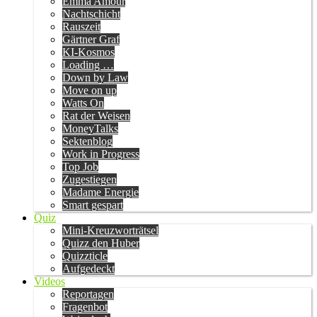
Emma Amour
Nachtschicht
Rauszeit
Gärtner Graf
KI-Kosmos
Loading …
Down by Law
Move on up
Watts On
Rat der Weisen
MoneyTalks
Sektenblog
Work in Progress
Top Job
Zugestiegen
Madame Energie
Smart gespart
Quiz
Mini-Kreuzworträtsel
Quizz den Huber
Quizzticle
Aufgedeckt
Videos
Reportagen
Fragenbot