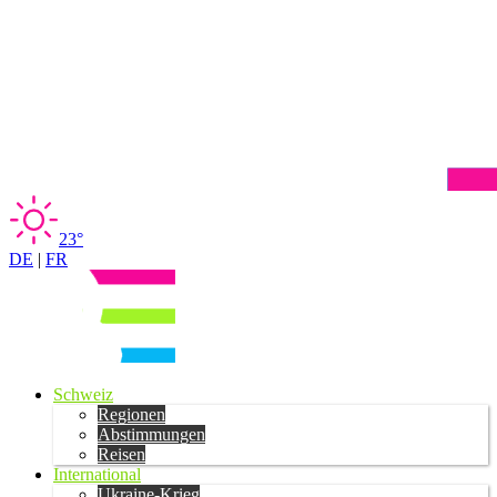
23°
DE
|
FR
Schweiz
Regionen
Abstimmungen
Reisen
International
Ukraine-Krieg