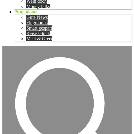
Wein doch
MoneyTalks
Promotionen
Gute News
Flugmodus
Smart gespart
Reise-Glück
Meat & Greet