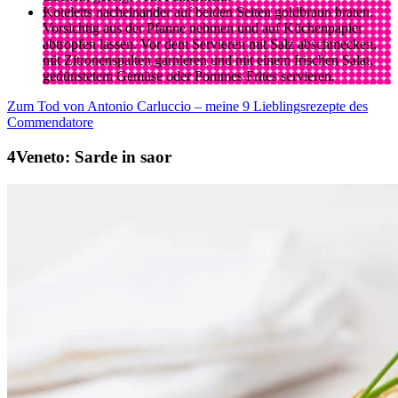
Koteletts nacheinander auf beiden Seiten goldbraun braten.
Vorsichtig aus der Pfanne nehmen und auf Küchenpapier
abtropfen lassen. Vor dem Servieren mit Salz abschmecken,
mit Zitronenspalten garnieren und mit einem frischen Salat,
gedünstetem Gemüse oder Pommes Frites servieren.
Zum Tod von Antonio Carluccio – meine 9 Lieblingsrezepte des
Commendatore
Veneto:
Sarde in saor