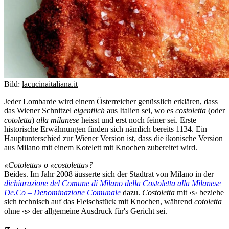
Bild:
lacucinaitaliana.it
Jeder Lombarde wird einem Österreicher genüsslich erklären, dass
das Wiener Schnitzel
eigentlich
aus Italien sei, wo es
costoletta
(oder
cotoletta
)
alla milanese
heisst und erst noch feiner sei. Erste
historische Erwähnungen finden sich nämlich bereits 1134. Ein
Hauptunterschied zur Wiener Version ist, dass die ikonische Version
aus Milano mit einem Kotelett mit Knochen zubereitet wird.
«Cotoletta» o «costoletta»?
Beides. Im Jahr 2008 äusserte sich der Stadtrat von Milano in der
dichiarazione del Comune di Milano della Costoletta alla Milanese
De.Co – Denominazione Comunale
dazu.
Costoletta
mit ‹s› beziehe
sich technisch auf das Fleischstück mit Knochen, während
cotoletta
ohne ‹s› der allgemeine Ausdruck für's Gericht sei.