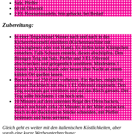
Salz, Pfeffer
60 ml Olivenöl
2 EL Rosmarinnadeln, fein gehackt, bei Bedarf
Zubereitung:
In einer Teigschüssel Wasser nach und nach in das
Kichererbsenmehl einrühren (Küchenmaschine mit
Schwingbesen oder von Hand). Es dürfen keine Klümpchen
entstehen. Falls Schaum entsteht, diesen abschöpfen. Den
flüssigen Teig mit Salz, Pfeffer und 3 EL Olivenöl
abschmecken und gelegentlich umrühren. Mindestens 1
Stunde im Kühlschrank oder besser über Nacht an einem
kühlen Ort quellen lassen.
Backofen auf 250 Grad vorheizen. Ein flaches, möglichst
grosses Backblech mit etwa 1 EL Olivenöl einpinseln. Den
Teig nochmals gut verrühren und auf das Blech giessen. Der
Teig sollte höchstens 1 cm hoch sein.
10 Minuten auf dem untersten Regal des Ofens backen,
danach nochmals zirka 20 Minuten in der Mitte ausbacken.
Noch in der Backform in Stücke schneiden, mit Pfeffer
bestreuen und heiss servieren.
Gleich geht es weiter mit den italienischen Köstlichkeiten, aber
vorab eine kurze Werbeunterbrechung: