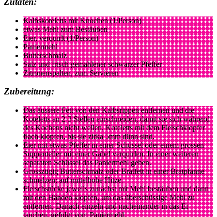
Zutaten:
Kalbskoteletts mit Knochen (1/Person)
etwas Mehl zum Bestäuben
Eier, verquirlt (1/Person)
Paniermehl
Butterschmalz
Salz und frisch gemahlener schwarzer Pfeffer
Zitronenspalten, zum Servieren
Zubereitung:
Das äussere Fett von den Kalbsrippen entfernen und die
Koteletts an 2-3 Stellen einschneiden, damit sie sich während
des Kochens nicht wellen. Koteletts mit dem Fleischklopfer
flach klopfen, bis sie zirka 5mm dünn sind.
Eier mit etwas Pfeffer in einer Schüssel oder einem grossen
Suppenteller mit einer Gabel verquirlen. In einer weiteren
separaten Schüssel das Paniermehl geben.
Grosszügig Butterschmalz oder Bratfett in einer Bratpfanne
schmelzen; auf mittelhohe Hitze.
Fleischstücke jeweils zunächst mit Mehl bestäuben und dann
mit den Händen klopfen, um das überschüssige Mehl zu
entfernen. Danach einzeln und nacheinander in das Ei
tauchen, gefolgt vom Paniermehl.