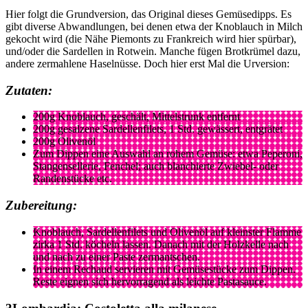
Hier folgt die Grundversion, das Original dieses Gemüsedipps. Es
gibt diverse Abwandlungen, bei denen etwa der Knoblauch in Milch
gekocht wird (die Nähe Piemonts zu Frankreich wird hier spürbar),
und/oder die Sardellen in Rotwein. Manche fügen Brotkrümel dazu,
andere zermahlene Haselnüsse. Doch hier erst Mal die Urversion:
Zutaten:
200g Knoblauch, geschält, Mittelstrunk entfernt
200g gesalzene Sardellenfilets, 1 Std. gewässert, entgrätet
200g Olivenöl
Zum Dippen eine Auswahl an rohem Gemüse: etwa Peperoni,
Stangensellerie, Fenchel; auch blanchierte Zwiebel- oder
Randenstücke etc.
Zubereitung:
Knoblauch, Sardellenfilets und Olivenöl auf kleinster Flamme
zirka 1 Std. köcheln lassen. Danach mit der Holzkelle nach
und nach zu einer Paste zermantschen.
In einem Rechaud servieren mit Gemüsestücke zum Dippen.
Reste eignen sich hervorragend als leichte Pastasauce.