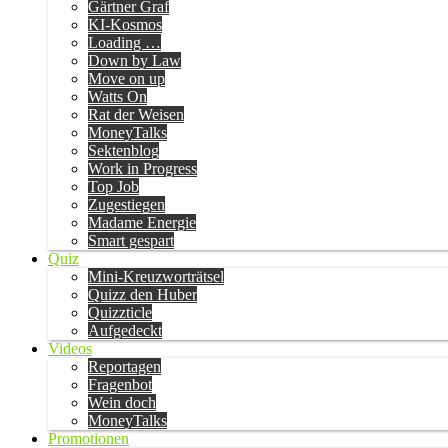
Gärtner Graf
KI-Kosmos
Loading …
Down by Law
Move on up
Watts On
Rat der Weisen
MoneyTalks
Sektenblog
Work in Progress
Top Job
Zugestiegen
Madame Energie
Smart gespart
Quiz
Mini-Kreuzworträtsel
Quizz den Huber
Quizzticle
Aufgedeckt
Videos
Reportagen
Fragenbot
Wein doch
MoneyTalks
Promotionen