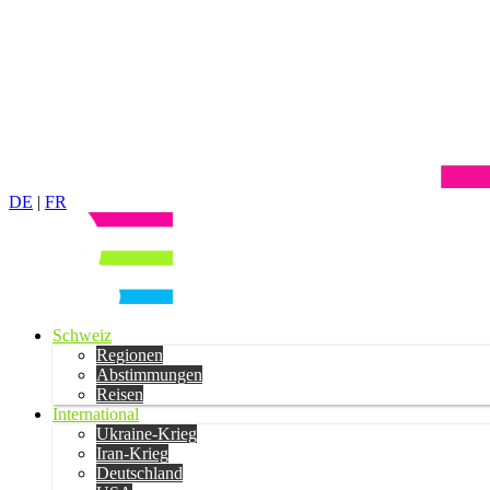
DE
|
FR
Schweiz
Regionen
Abstimmungen
Reisen
International
Ukraine-Krieg
Iran-Krieg
Deutschland