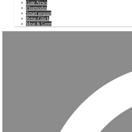
Gute News
Flugmodus
Smart gespart
Reise-Glück
Meat & Greet