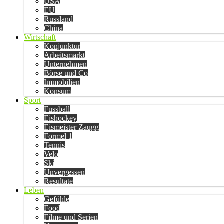
USA
EU
Russland
China
Wirtschaft
Konjunktur
Arbeitsmarkt
Unternehmen
Börse und Co
Immobilien
Konsum
Sport
Fussball
Eishockey
Eismeister Zaugg
Formel 1
Tennis
Velo
Ski
Unvergessen
Resultate
Leben
Gefühle
Food
Filme und Serien