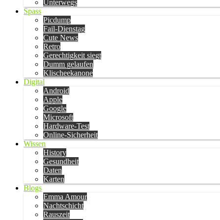
Unterwegs
Spass
Picdump
Fail-Dienstag
Cute News
Retro
Gerechtigkeit siegt
Dumm gelaufen
Klischeekanone
Digital
Android
Apple
Google
Microsoft
Hardware-Test
Online-Sicherheit
Wissen
History
Gesundheit
Daten
Karten
Blogs
Emma Amour
Nachtschicht
Rauszeit