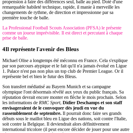
propension à faire des différences seul, balle au pied. Doté d'une
remarquable habileté technique, rapide, il manie à merveille les
changements de rythme, de direction et impressionne par sa
première touche de balle.
La Professional Football Scouts Association (PFSA) le présente
comme un joueur imprévisible. Il est direct et percutant à chaque
prise de balle.
Il représente
l'avenir des Bleus
Michael Olise a longtemps été méconnu en France. Cela s'explique
par son parcours atypique et le fait qu'il n'a jamais évolué en Ligue
1. Palace n'est pas non plus un top club de Premier League. Or il
représente bel et bien le futur des Bleus.
Son transfert médiatisé au Bayern Munich et sa campagne
olympique l'ont désormais révélé aux yeux du public français. Sa
réputation devrait encore monter en flèche le mois prochain. Selon
les informations de
RMC Sport
,
Didier Deschamps et son staff
envisageraient de le convoquer dès jeudi en vue du
rassemblement de septembre.
Il pourrait donc faire ses grands
débuts sous le maillot bleu en Ligue des nations, soit contre l'Italie,
soit contre la Belgique. Il deviendrait alors définitivement
international tricolore (il peut encore décider de jouer pour une autre