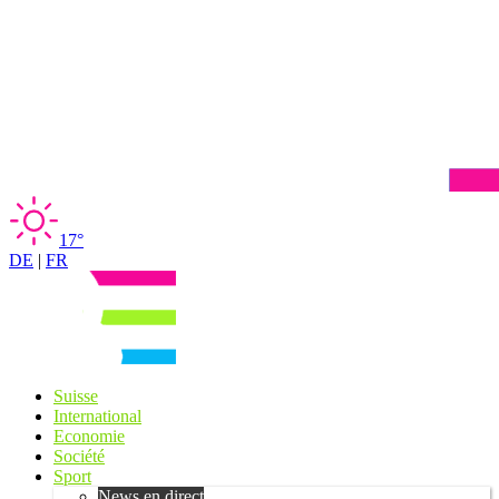
17°
DE
|
FR
Suisse
International
Economie
Société
Sport
News en direct