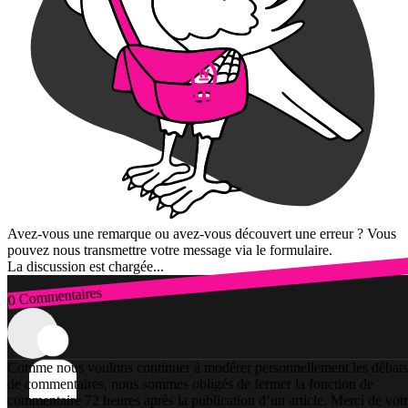
Avez-vous une remarque ou avez-vous découvert une erreur ? Vous
pouvez nous transmettre votre message via le formulaire.
La discussion est chargée...
0 Commentaires
Connexion
Comme nous voulons continuer à modérer personnellement les débats
de commentaires, nous sommes obligés de fermer la fonction de
commentaire 72 heures après la publication d’un article. Merci de vot