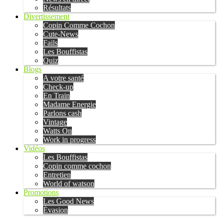
Résultats
Divertissement
Copin Comme Cochon
Cute-News
Fails
Les Bouffistas
Quiz
Blogs
A votre santé
Check-up
En Train
Madame Energie
Parlons cash
Vintage
Watts On
Work in progress
Vidéos
Les Bouffistas
Copin comme cochon
Entretien
World of watson
Promotions
Les Good News
Évasion