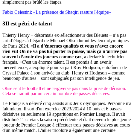
simplement pas brûlé les étapes.
Fabio Celestini: «La présence de Shaqiri rassure l'équipe»
Il est pétri
de talent
Thierry Henry – désormais ex-sélectionneur des Bleuets – n’a pas
tari d’éloges à l’égard de Michael Olise durant les Jeux olympiques
de Paris 2024.
«Il a d’énormes qualités et vous n’avez encore
rien vu! On ne va pas lui porter la poisse, mais ça n’arrive pas
souvent d’avoir des joueurs comme ça»
, a déclaré le technicien
français. «C'est un énorme talent. Il est promis à un avenir
merveilleux», a expliqué pour sa part Roy Hodgson, entraîneur de
Crystal Palace à son arrivée au club. Henry et Hodgson – comme
beaucoup d'autres – sont subjugués par son intelligence de jeu.
Olise sent le football et ne tergiverse pas dans la prise de décision.
Cela se traduit par un certain nombre de passes décisives.
Le Français a délivré cinq assists aux Jeux olympiques. Personne n'a
fait mieux. Il sort d'un exercice 2023/2024 à 10 buts et 6 passes
décisives en seulement 19 apparitions en Premier League. Il avait
distribué 11 caviars la saison précédente et était devenu le plus jeune
joueur de Premier League à effectuer trois passes décisives au cours
d'un même match. L'ailier tricolore a également une certaine