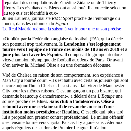
regardant des compilations de Zinédine Zidane ou de Thierry
Henry. Les résultats des Bleus ont aussi joué. Il a vu cette sélection
au top et s’est identifié à eux»
Julien Laurens, journaliste
RMC Sport
proche de l’entourage du
joueur, dans les colonnes du
Figaro
Le Real Madrid redoute la saison à venir pour une raison précise
«Oublié» par la Fédération anglaise de football (FA), qui a décelé
son potentiel trop tardivement,
le Londonien s’est logiquement
tourné vers l’équipe de France des moins de 18 ans en 2019 et a
joué plus tard avec les Espoirs
. Il composait le groupe tricolore
vice-champion olympique de football aux Jeux de Paris. Or avant
d’en arriver là, Michael Olise a eu une formation décousue.
Viré de Chelsea en raison de son comportement, son expérience à
Man City a tourné court. «Il s'est battu avec certains joueurs qui sont
encore aujourd'hui à Chelsea. Il s'est aussi fait virer de Manchester
City pour les mêmes raisons. C'est un garçon un peu bizarre, qui
demande beaucoup d'encadrement», a déclaré dans
L’Equipe
une
source proche des Blues.
Sans club à l’adolescence, Olise a
rebondi avec une certaine soif de revanche au sein d'une
institution moins prestigieuse: Reading
. C’est elle qui, plus tard,
lui a proposé son premier contrat professionnel. Le milieu offensif
s’est ensuite tourné vers Crystal Palace. Il y a joué sans céder aux
appels réguliers des cadors de Premier League. Il n’a tout