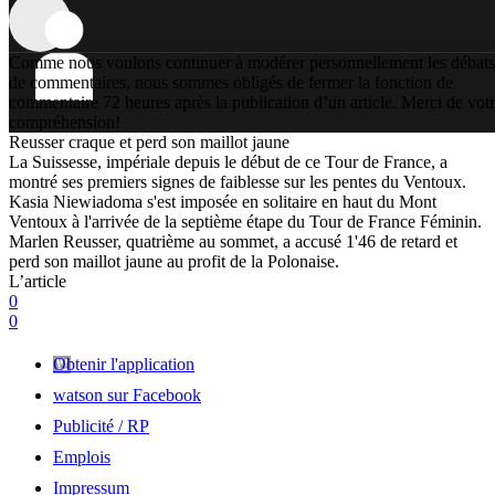
Comme nous voulons continuer à modérer personnellement les débats
de commentaires, nous sommes obligés de fermer la fonction de
commentaire 72 heures après la publication d’un article. Merci de vot
compréhension!
Reusser craque et perd son maillot jaune
La Suissesse, impériale depuis le début de ce Tour de France, a
montré ses premiers signes de faiblesse sur les pentes du Ventoux.
Kasia Niewiadoma s'est imposée en solitaire en haut du Mont
Ventoux à l'arrivée de la septième étape du Tour de France Féminin.
Marlen Reusser, quatrième au sommet, a accusé 1'46 de retard et
perd son maillot jaune au profit de la Polonaise.
L’article
0
0
Obtenir l'application
watson sur Facebook
Publicité / RP
Emplois
Impressum