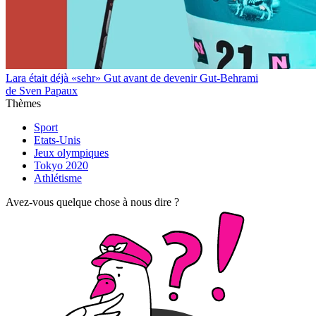
Lara était déjà «sehr» Gut avant de devenir Gut-Behrami
de Sven Papaux
Thèmes
Sport
Etats-Unis
Jeux olympiques
Tokyo 2020
Athlétisme
Avez-vous quelque chose à nous dire ?