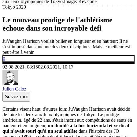
aux Jeux olympiques de Tokyo.
Image: Keystone
Tokyo 2020
Le nouveau prodige de l'athlétisme
échoue dans son incroyable défi
JuVaughn Harrison voulait briller en longueur et en hauteur: Il ne
s'est imposé dans aucune des deux disciplines. Mais le meilleur est
peut-être à venir.
0
02.08.2021, 08:15
02.08.2021, 10:17
Julien Caloz
Suivez-moi
Certains visent haut, d'autres loin: JuVaughn Harrison avait décidé
de faire les deux aux Jeux olympiques de Tokyo. Le prodige
américain, âgé de 22 ans, s'était inscrit aux compétitions de sauts en
hauteur et en longueur,
un doublé à la fois horizontal et vertical
qui n'avait souri qu'à un seul athlète
dans l'histoire des JO
lorsqu'en 1896, le polyvalent
Ellery Clark
avait été sacré dans les