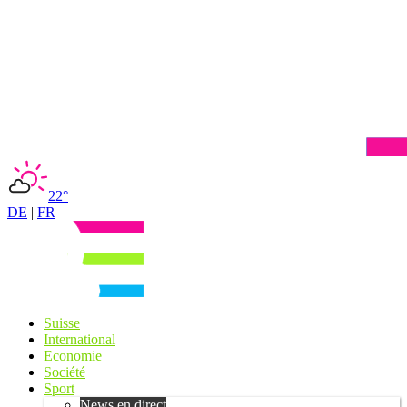
22°
DE
|
FR
Suisse
International
Economie
Société
Sport
News en direct