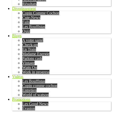
Résultats
Divertissement
Copin Comme Cochon
Cute-News
Fails
Les Bouffistas
Quiz
Blogs
A votre santé
Check-up
En Train
Madame Energie
Parlons cash
Vintage
Watts On
Work in progress
Vidéos
Les Bouffistas
Copin comme cochon
Entretien
World of watson
Promotions
Les Good News
Évasion