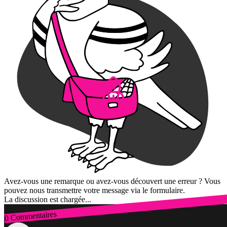
Avez-vous une remarque ou avez-vous découvert une erreur ? Vous
pouvez nous transmettre votre message via le formulaire.
La discussion est chargée...
0 Commentaires
Connexion