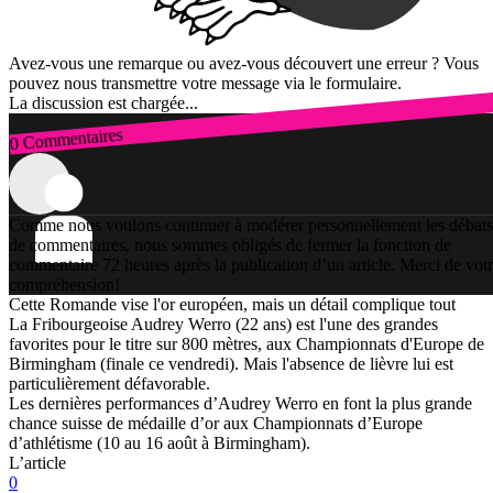
Avez-vous une remarque ou avez-vous découvert une erreur ? Vous
pouvez nous transmettre votre message via le formulaire.
La discussion est chargée...
0 Commentaires
Connexion
Comme nous voulons continuer à modérer personnellement les débats
de commentaires, nous sommes obligés de fermer la fonction de
commentaire 72 heures après la publication d’un article. Merci de vot
compréhension!
Cette Romande vise l'or européen, mais un détail complique tout
La Fribourgeoise Audrey Werro (22 ans) est l'une des grandes
favorites pour le titre sur 800 mètres, aux Championnats d'Europe de
Birmingham (finale ce vendredi). Mais l'absence de lièvre lui est
particulièrement défavorable.
Les dernières performances d’Audrey Werro en font la plus grande
chance suisse de médaille d’or aux Championnats d’Europe
d’athlétisme (10 au 16 août à Birmingham).
L’article
0