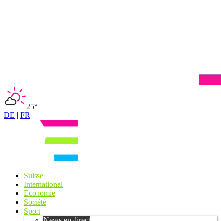
25°
DE
|
FR
Suisse
International
Economie
Société
Sport
News en direct