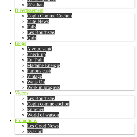
Résultats
Divertissement
Copin Comme Cochon
Cute-News
Fails
Les Bouffistas
Quiz
Blogs
A votre santé
Check-up
En Train
Madame Energie
Parlons cash
Vintage
Watts On
Work in progress
Vidéos
Les Bouffistas
Copin comme cochon
Entretien
World of watson
Promotions
Les Good News
Évasion