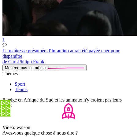
1
La maîtresse présumée d’Infantino aurait été payée cher pour
disparaître
de Carl-Philipp Frank
Montrer tous les articles
Thèmes
Sport
Tennis
Il neige en Afrique du Sud et les animaux n'y croient pas leurs
yeux
Video: watson
Avez-vous quelque chose à nous dire ?