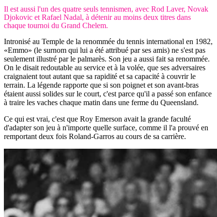
Il est aussi l'un des quatre seuls tennismen, avec Rod Laver, Novak
Djokovic et Rafael Nadal, à détenir au moins deux titres dans
chaque tournoi du Grand Chelem.
Intronisé au Temple de la renommée du tennis international en 1982,
«Emmo» (le surnom qui lui a été attribué par ses amis) ne s'est pas
seulement illustré par le palmarès. Son jeu a aussi fait sa renommée.
On le disait redoutable au service et à la volée, que ses adversaires
craignaient tout autant que sa rapidité et sa capacité à couvrir le
terrain. La légende rapporte que si son poignet et son avant-bras
étaient aussi solides sur le court, c'est parce qu'il a passé son enfance
à traire les vaches chaque matin dans une ferme du Queensland.
Ce qui est vrai, c'est que Roy Emerson avait la grande faculté
d'adapter son jeu à n'importe quelle surface, comme il l'a prouvé en
remportant deux fois Roland-Garros au cours de sa carrière.