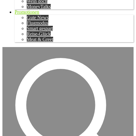
Wein doch
MoneyTalks
Promotionen
Gute News
Flugmodus
Smart gespart
Reise-Glück
Meat & Greet