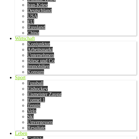
Iran-Krieg
Deutschland
USA
EU
Russland
China
Wirtschaft
Konjunktur
Arbeitsmarkt
Unternehmen
Börse und Co
Immobilien
Konsum
Sport
Fussball
Eishockey
Eismeister Zaugg
Formel 1
Tennis
Velo
Ski
Unvergessen
Resultate
Leben
Gefühle