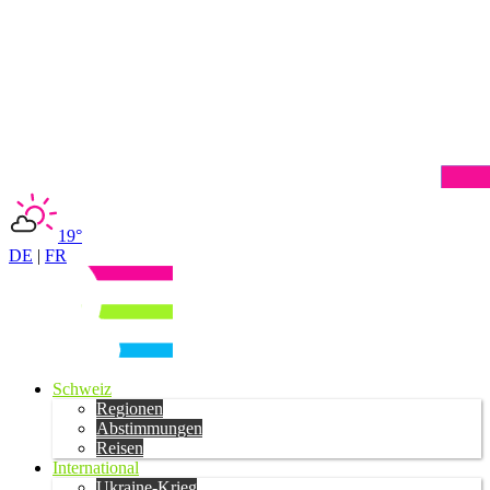
19°
DE
|
FR
Schweiz
Regionen
Abstimmungen
Reisen
International
Ukraine-Krieg