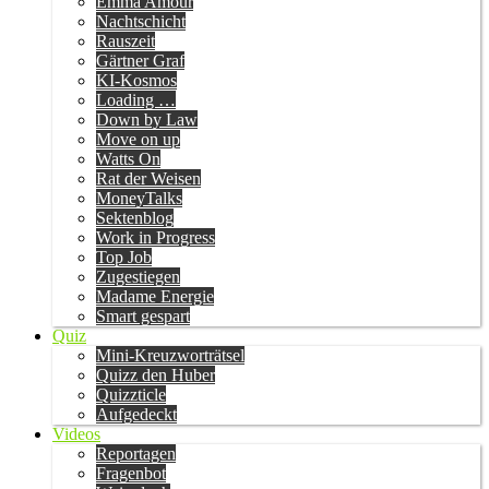
Emma Amour
Nachtschicht
Rauszeit
Gärtner Graf
KI-Kosmos
Loading …
Down by Law
Move on up
Watts On
Rat der Weisen
MoneyTalks
Sektenblog
Work in Progress
Top Job
Zugestiegen
Madame Energie
Smart gespart
Quiz
Mini-Kreuzworträtsel
Quizz den Huber
Quizzticle
Aufgedeckt
Videos
Reportagen
Fragenbot