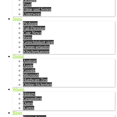
Food
Filme und Serien
Unterwegs
Spass
Picdump
Fail-Dienstag
Cute News
Retro
Gerechtigkeit siegt
Dumm gelaufen
Klischeekanone
Digital
Android
Apple
Google
Microsoft
Hardware-Test
Online-Sicherheit
Wissen
History
Gesundheit
Daten
Karten
Blogs