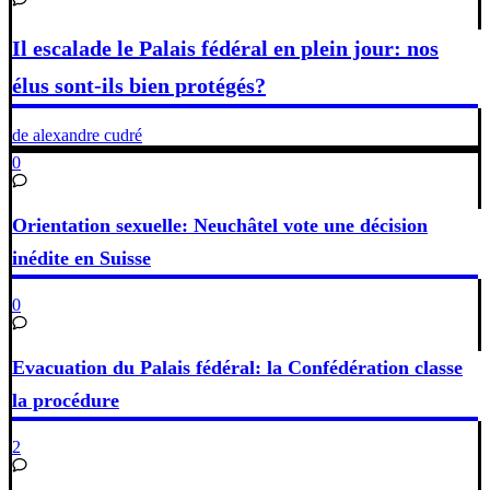
Il escalade le Palais fédéral en plein jour: nos
élus sont-ils bien protégés?
de alexandre cudré
0
Orientation sexuelle: Neuchâtel vote une décision
inédite en Suisse
0
Evacuation du Palais fédéral: la Confédération classe
la procédure
2