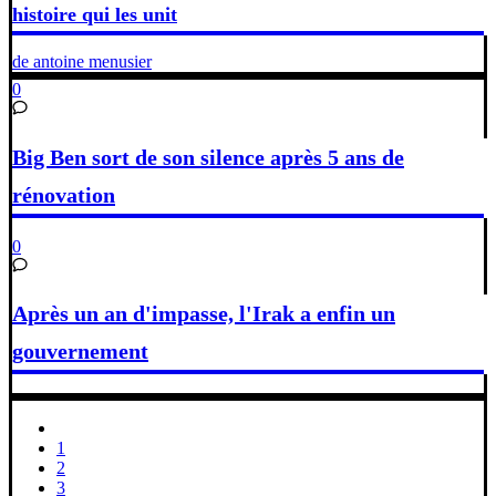
histoire qui les unit
de antoine menusier
0
Big Ben sort de son silence après 5 ans de
rénovation
0
Après un an d'impasse, l'Irak a enfin un
gouvernement
1
2
3