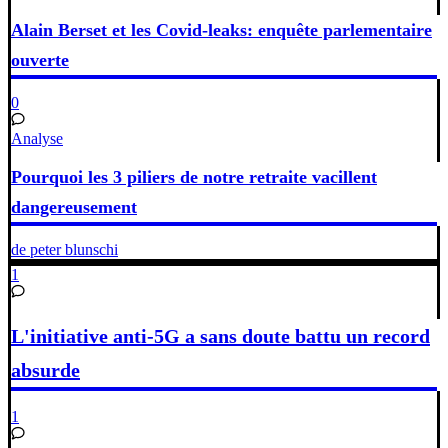
Alain Berset et les Covid-leaks: enquête parlementaire
ouverte
0
Analyse
Pourquoi les 3 piliers de notre retraite vacillent
dangereusement
de peter blunschi
1
L'initiative anti-5G a sans doute battu un record
absurde
1