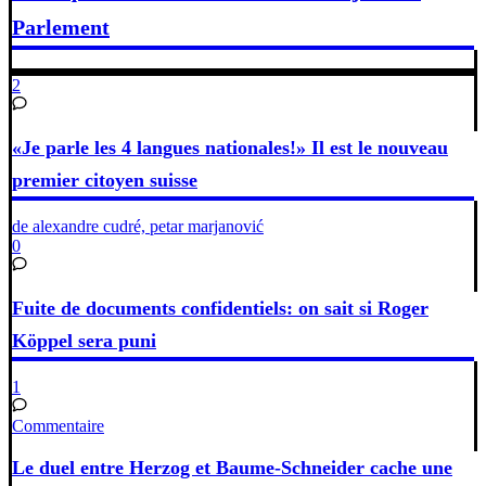
Parlement
2
«Je parle les 4 langues nationales!» Il est le nouveau
premier citoyen suisse
de alexandre cudré, petar marjanović
0
Fuite de documents confidentiels: on sait si Roger
Köppel sera puni
1
Commentaire
Le duel entre Herzog et Baume-Schneider cache une