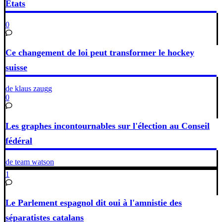
Etats
0
Ce changement de loi peut transformer le hockey
suisse
de klaus zaugg
0
Les graphes incontournables sur l'élection au Conseil
fédéral
de team watson
1
Le Parlement espagnol dit oui à l'amnistie des
séparatistes catalans