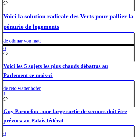
Voici la solution radicale des Verts pour pallier la
pénurie de logements
de othmar von matt
0
Voici les 5 sujets les plus chauds débattus au
Parlement ce mois-ci
de reto wattenhofer
1
Guy Parmelin: «une large sortie de secours doit être
prévue» au Palais fédéral
0