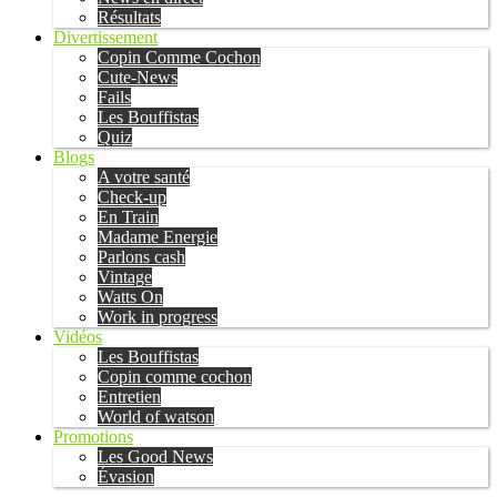
Résultats
Divertissement
Copin Comme Cochon
Cute-News
Fails
Les Bouffistas
Quiz
Blogs
A votre santé
Check-up
En Train
Madame Energie
Parlons cash
Vintage
Watts On
Work in progress
Vidéos
Les Bouffistas
Copin comme cochon
Entretien
World of watson
Promotions
Les Good News
Évasion