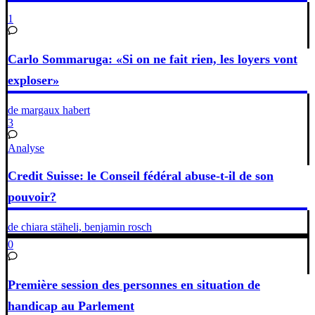
1
Carlo Sommaruga: «Si on ne fait rien, les loyers vont
exploser»
de margaux habert
3
Analyse
Credit Suisse: le Conseil fédéral abuse-t-il de son
pouvoir?
de chiara stäheli, benjamin rosch
0
Première session des personnes en situation de
handicap au Parlement