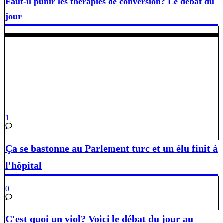
Faut-il punir les thérapies de conversion? Le débat du
jour
1
Ça se bastonne au Parlement turc et un élu finit à
l'hôpital
0
C'est quoi un viol? Voici le débat du jour au