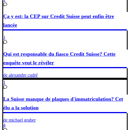
Ça y est: la CEP sur Credit Suisse peut enfin être
lancée
1
Qui est responsable du fiasco Credit Suisse? Cette
enquête veut le révéler
de alexandre cudré
1
La Suisse manque de plaques d'immatriculation? Cet
élu a la solution
de michael graber
4