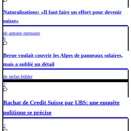
Naturalisations: «Il faut faire un effort pour devenir
suisse»
de antoine menusier
6
Berne voulait couvrir les Alpes de panneaux solaires,
mais a oublié un détail
de stefan bühler
2
Rachat de Credit Suisse par UBS: une enquête
politique se précise
2