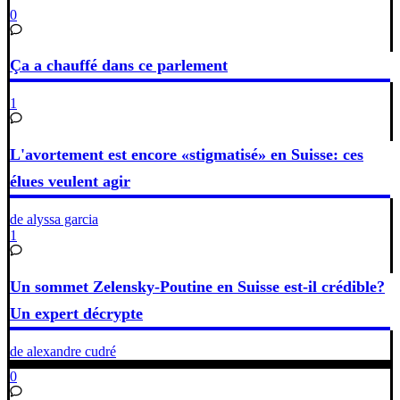
0
Ça a chauffé dans ce parlement
1
L'avortement est encore «stigmatisé» en Suisse: ces
élues veulent agir
de alyssa garcia
1
Un sommet Zelensky-Poutine en Suisse est-il crédible?
Un expert décrypte
de alexandre cudré
0