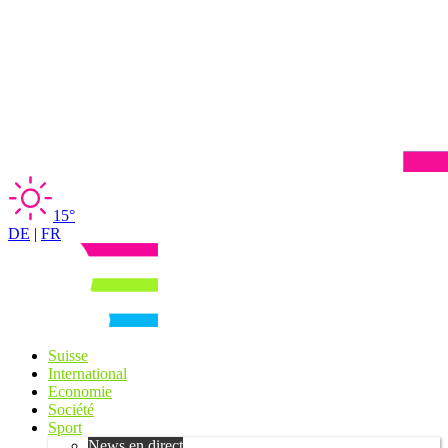
15°
DE
|
FR
Suisse
International
Economie
Société
Sport
News en direct