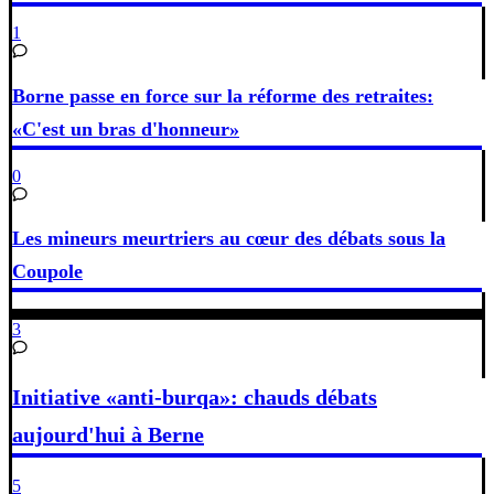
1
Borne passe en force sur la réforme des retraites:
«C'est un bras d'honneur»
0
Les mineurs meurtriers au cœur des débats sous la
Coupole
3
Initiative «anti-burqa»: chauds débats
aujourd'hui à Berne
5