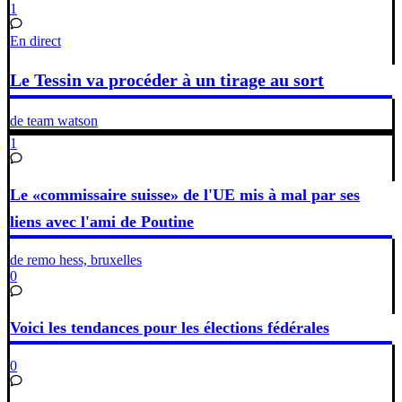
1
En direct
Le Tessin va procéder à un tirage au sort
de team watson
1
Le «commissaire suisse» de l'UE mis à mal par ses
liens avec l'ami de Poutine
de remo hess, bruxelles
0
Voici les tendances pour les élections fédérales
0