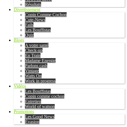
Résultats
Divertissement
Copin Comme Cochon
Cute-News
Fails
Les Bouffistas
Quiz
Blogs
A votre santé
Check-up
En Train
Madame Energie
Parlons cash
Vintage
Watts On
Work in progress
Vidéos
Les Bouffistas
Copin comme cochon
Entretien
World of watson
Promotions
Les Good News
Évasion