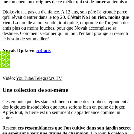
me ramènent aux origines de ce métier qui est de
jouer
au tennis.»
Djokovic n'a pas eu d'enfance. A 12 ans, son père l'a grondé parce
qu'il rêvait d'entrer dans le top 20.
C'était No1 ou rien, moins que
rien.
La famille a tout vendu, tout quitté, emprunté de l'argent à des
amis plus ou moins louches, pour que Novak accomplisse sa
destinée. Comment s'étonner qu'un jour, l'enfant prodige ai ressenti
le besoin de sommeiller?
Novak Djokovic
à 4 ans
Vidéo:
YouTube/Telegraf.rs TV
Une collection de soi-même
Ces enfants que des stars exhibent comme des trophées répondent à
des logiques insondables que nous serions bien en peine de juger.
Après tout, la fierté est un sentiment d'appartenance comme un
autre.
Restent
ces ressemblances que l'on cultive dans son jardin secret
en espérant y voir une graine de champion
. Un jour, Ronaldo a