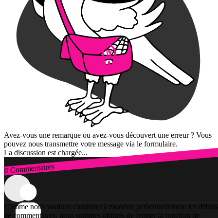
Avez-vous une remarque ou avez-vous découvert une erreur ? Vous
pouvez nous transmettre votre message via le formulaire.
La discussion est chargée...
0 Commentaires
Connexion
Comme nous voulons continuer à modérer personnellement les débats
de commentaires, nous sommes obligés de fermer la fonction de