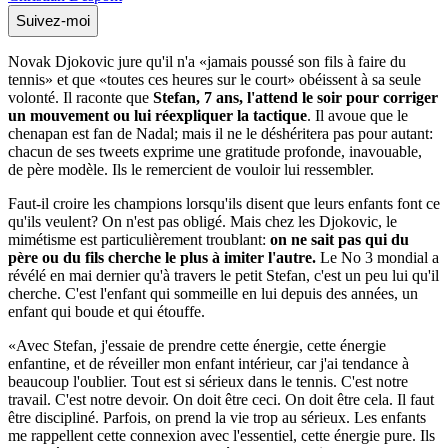
Suivez-moi
Novak Djokovic jure qu'il n'a «jamais poussé son fils à faire du
tennis» et que «toutes ces heures sur le court» obéissent à sa seule
volonté. Il raconte que
Stefan, 7 ans, l'attend le soir pour corriger
un mouvement ou lui réexpliquer la tactique
. Il avoue que le
chenapan est fan de Nadal; mais il ne le déshéritera pas pour autant:
chacun de ses tweets exprime une gratitude profonde, inavouable,
de père modèle. Ils le remercient de vouloir lui ressembler.
Faut-il croire les champions lorsqu'ils disent que leurs enfants font ce
qu'ils veulent? On n'est pas obligé. Mais chez les Djokovic, le
mimétisme est particulièrement troublant:
on ne sait pas qui du
père ou du fils cherche le plus à imiter l'autre.
Le No 3 mondial a
révélé en mai dernier qu'à travers le petit Stefan, c'est un peu lui qu'il
cherche. C'est l'enfant qui sommeille en lui depuis des années, un
enfant qui boude et qui étouffe.
«Avec Stefan, j'essaie de prendre cette énergie, cette énergie
enfantine, et de réveiller mon enfant intérieur, car j'ai tendance à
beaucoup l'oublier. Tout est si sérieux dans le tennis. C'est notre
travail. C'est notre devoir. On doit être ceci. On doit être cela. Il faut
être discipliné. Parfois, on prend la vie trop au sérieux. Les enfants
me rappellent cette connexion avec l'essentiel, cette énergie pure. Ils