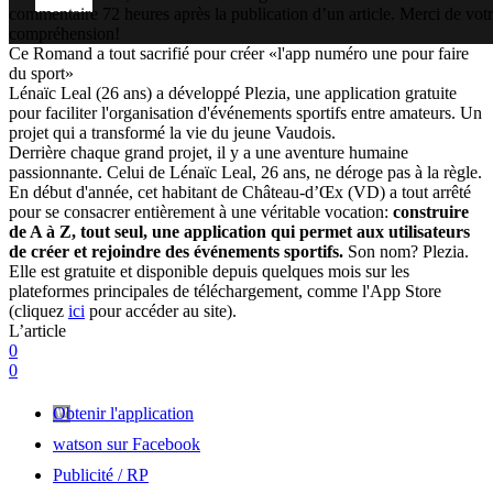
commentaire 72 heures après la publication d’un article. Merci de vot
compréhension!
Ce Romand a tout sacrifié pour créer «l'app numéro une pour faire
du sport»
Lénaïc Leal (26 ans) a développé Plezia, une application gratuite
pour faciliter l'organisation d'événements sportifs entre amateurs. Un
projet qui a transformé la vie du jeune Vaudois.
Derrière chaque grand projet, il y a une aventure humaine
passionnante. Celui de Lénaïc Leal, 26 ans, ne déroge pas à la règle.
En début d'année, cet habitant de Château-d’Œx (VD) a tout arrêté
pour se consacrer entièrement à une véritable vocation:
construire
de A à Z, tout seul, une application qui permet aux utilisateurs
de créer et rejoindre des événements sportifs.
Son nom? Plezia.
Elle est gratuite et disponible depuis quelques mois sur les
plateformes principales de téléchargement, comme l'App Store
(cliquez
ici
pour accéder au site).
L’article
0
0
Obtenir l'application
watson sur Facebook
Publicité / RP