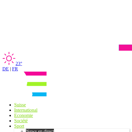
23°
DE
|
FR
Suisse
International
Economie
Société
Sport
News en direct