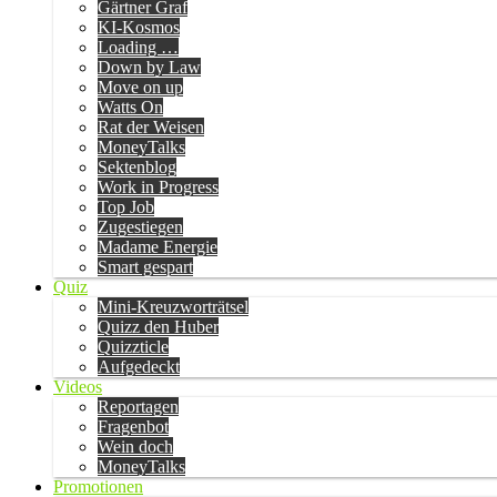
Gärtner Graf
KI-Kosmos
Loading …
Down by Law
Move on up
Watts On
Rat der Weisen
MoneyTalks
Sektenblog
Work in Progress
Top Job
Zugestiegen
Madame Energie
Smart gespart
Quiz
Mini-Kreuzworträtsel
Quizz den Huber
Quizzticle
Aufgedeckt
Videos
Reportagen
Fragenbot
Wein doch
MoneyTalks
Promotionen