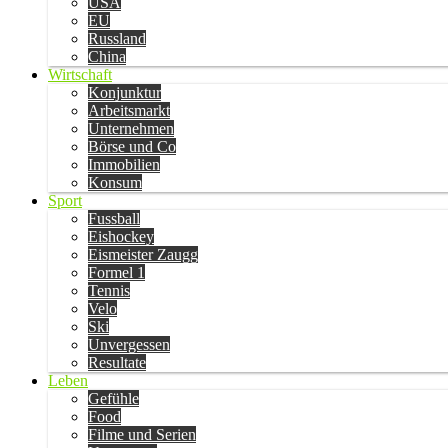
USA
EU
Russland
China
Wirtschaft
Konjunktur
Arbeitsmarkt
Unternehmen
Börse und Co
Immobilien
Konsum
Sport
Fussball
Eishockey
Eismeister Zaugg
Formel 1
Tennis
Velo
Ski
Unvergessen
Resultate
Leben
Gefühle
Food
Filme und Serien