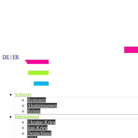
DE
|
FR
Schweiz
Regionen
Abstimmungen
Reisen
International
Ukraine-Krieg
Iran-Krieg
Deutschland