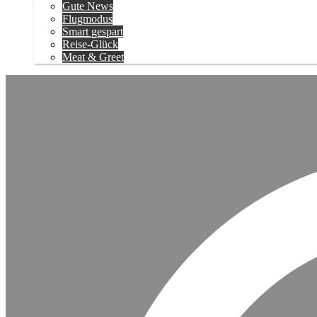
Gute News
Flugmodus
Smart gespart
Reise-Glück
Meat & Greet