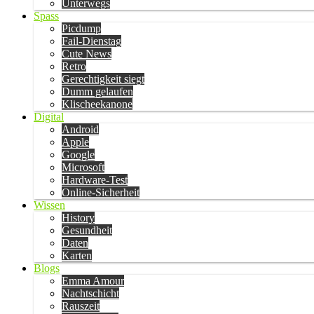
Unterwegs
Spass
Picdump
Fail-Dienstag
Cute News
Retro
Gerechtigkeit siegt
Dumm gelaufen
Klischeekanone
Digital
Android
Apple
Google
Microsoft
Hardware-Test
Online-Sicherheit
Wissen
History
Gesundheit
Daten
Karten
Blogs
Emma Amour
Nachtschicht
Rauszeit