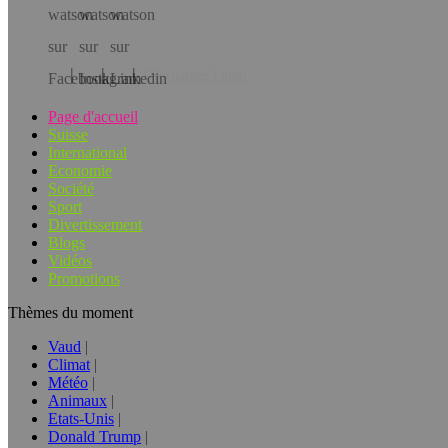
Téléchargez l’app!
Page d'accueil
Suisse
International
Economie
Société
Sport
Divertissement
Blogs
Vidéos
Promotions
Thèmes du moment
Vaud
Climat
Météo
Animaux
Etats-Unis
Donald Trump