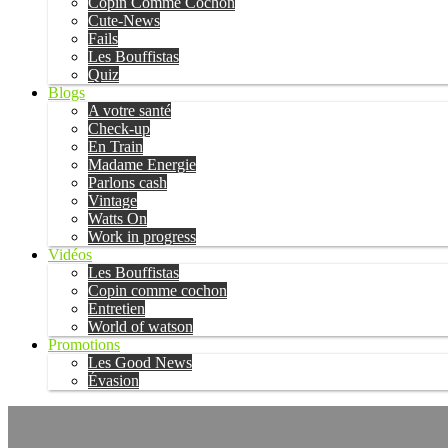
Copin Comme Cochon
Cute-News
Fails
Les Bouffistas
Quiz
Blogs
A votre santé
Check-up
En Train
Madame Energie
Parlons cash
Vintage
Watts On
Work in progress
Vidéos
Les Bouffistas
Copin comme cochon
Entretien
World of watson
Promotions
Les Good News
Évasion