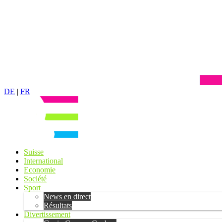
DE
|
FR
Suisse
International
Economie
Société
Sport
News en direct
Résultats
Divertissement