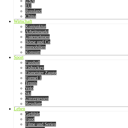
USA
EU
Russland
China
Wirtschaft
Konjunktur
Arbeitsmarkt
Unternehmen
Börse und Co
Immobilien
Konsum
Sport
Fussball
Eishockey
Eismeister Zaugg
Formel 1
Tennis
Velo
Ski
Unvergessen
Resultate
Leben
Gefühle
Food
Filme und Serien