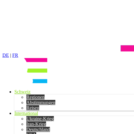
DE
|
FR
Schweiz
Regionen
Abstimmungen
Reisen
International
Ukraine-Krieg
Iran-Krieg
Deutschland