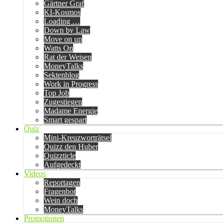
Gärtner Graf
KI-Kosmos
Loading …
Down by Law
Move on up
Watts On
Rat der Weisen
MoneyTalks
Sektenblog
Work in Progress
Top Job
Zugestiegen
Madame Energie
Smart gespart
Quiz
Mini-Kreuzworträtsel
Quizz den Huber
Quizzticle
Aufgedeckt
Videos
Reportagen
Fragenbot
Wein doch
MoneyTalks
Promotionen