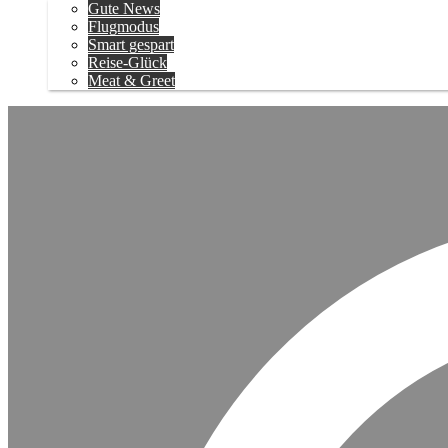
Gute News
Flugmodus
Smart gespart
Reise-Glück
Meat & Greet