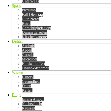
Unterwegs
Spass
Picdump
Fail-Dienstag
Cute News
Retro
Gerechtigkeit siegt
Dumm gelaufen
Klischeekanone
Digital
Android
Apple
Google
Microsoft
Hardware-Test
Online-Sicherheit
Wissen
History
Gesundheit
Daten
Karten
Blogs
Emma Amour
Nachtschicht
Rauszeit