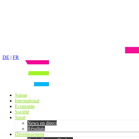
DE
|
FR
Suisse
International
Economie
Société
Sport
News en direct
Résultats
Divertissement