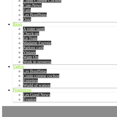
Copin Comme Cochon
Cute-News
Fails
Les Bouffistas
Quiz
Blogs
A votre santé
Check-up
En Train
Madame Energie
Parlons cash
Vintage
Watts On
Work in progress
Vidéos
Les Bouffistas
Copin comme cochon
Entretien
World of watson
Promotions
Les Good News
Évasion