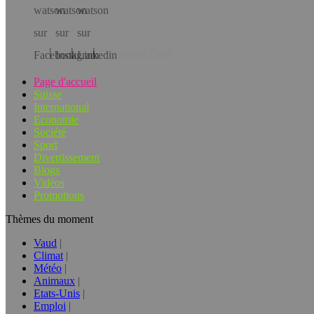
Téléchargez l’app!
Page d'accueil
Suisse
International
Economie
Société
Sport
Divertissement
Blogs
Vidéos
Promotions
Thèmes du moment
Vaud
Climat
Météo
Animaux
Etats-Unis
Emploi