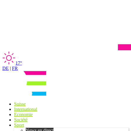
17°
DE
|
FR
Suisse
International
Economie
Société
Sport
News en direct