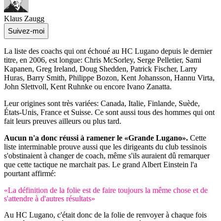
Klaus Zaugg
Suivez-moi
La liste des coachs qui ont échoué au HC Lugano depuis le dernier
titre, en 2006, est longue: Chris McSorley, Serge Pelletier, Sami
Kapanen, Greg Ireland, Doug Shedden, Patrick Fischer, Larry
Huras, Barry Smith, Philippe Bozon, Kent Johansson, Hannu Virta,
John Slettvoll, Kent Ruhnke ou encore Ivano Zanatta.
Leur origines sont très variées: Canada, Italie, Finlande, Suède,
États-Unis, France et Suisse. Ce sont aussi tous des hommes qui ont
fait leurs preuves ailleurs ou plus tard.
Aucun n'a donc réussi à ramener le «Grande Lugano».
Cette
liste interminable prouve aussi que les dirigeants du club tessinois
s'obstinaient à changer de coach, même s'ils auraient dû remarquer
que cette tactique ne marchait pas. Le grand Albert Einstein l'a
pourtant affirmé:
«La définition de la folie est de faire toujours la même chose et de
s'attendre à d'autres résultats»
Au HC Lugano, c'était donc de la folie de renvoyer à chaque fois