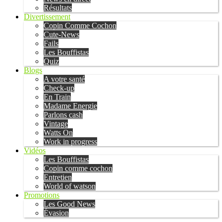
Résultats
Divertissement
Copin Comme Cochon
Cute-News
Fails
Les Bouffistas
Quiz
Blogs
A votre santé
Check-up
En Train
Madame Energie
Parlons cash
Vintage
Watts On
Work in progress
Vidéos
Les Bouffistas
Copin comme cochon
Entretien
World of watson
Promotions
Les Good News
Évasion