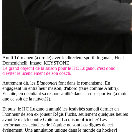
Annti Törmänen (à droite) avec le directeur sportif luganais, Hnat
Domenichelli.
Image: KEYSTONE
Le grand objectif de la saison pour le HC Lugano, c'est donc
d'éviter le licenciement de son coach.
Autrement dit, les
Bianconeri
font dans le romantisme. En
engageant un entraîneur maison, d'abord (faire comme Ambri).
Ensuite, en occultant sa responsabilité dans la crise sportive (à moins
que ce soit de la naïveté?).
Et puis, le HC Lugano a annulé les festivités samedi dernier en
l'honneur de son ex-joueur Régis Fuchs, seulement quelques heures
avant le match contre Gottéron. La raison officielle? Les
performances actuelles de l'équipe ne sont pas dignes de cet
événement. Une annulation unique dans le monde du hockey!