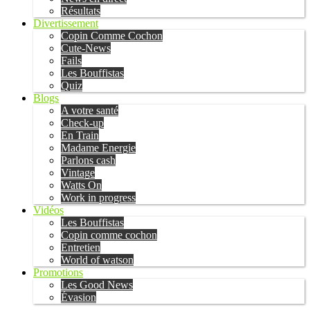
Résultats
Divertissement
Copin Comme Cochon
Cute-News
Fails
Les Bouffistas
Quiz
Blogs
A votre santé
Check-up
En Train
Madame Energie
Parlons cash
Vintage
Watts On
Work in progress
Vidéos
Les Bouffistas
Copin comme cochon
Entretien
World of watson
Promotions
Les Good News
Évasion