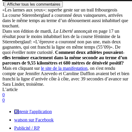
1
Afficher tous les commentaires
«Les larmes aux yeux»: superbe geste sur un trail fribourgeois
La course Stierenberglauf a couronné deux vainqueures, arrivées
dans le même temps au terme d’un dénouement aussi inhabituel que
touchant.
Dans son édition de mardi,
La Liberté
annonçait en page 17 un
résultat pour le moins inhabituel lors de la course féminine de la
Stierenberglauf: «L’épreuve a couronné non pas une, mais deux
gagnantes, qui ont franchi la ligne en même temps (55’09)». De
quoi éveiller notre curiosité.
Comment deux athlètes pouvaient-
elles terminer exactement dans la même seconde au terme d’un
parcours de 9,55 kilomètres et 680 mètres de dénivelé positif?
Mais en cliquant sur
le site de la manifestation
, on s'est rendu
compte que Jennifer Azevedo et Caroline Dafflon avaient bel et bien
franchi la ligne d’arrivée côte à côte, avec 39 secondes d’avance sur
Sara Linder, troisième.
L’article
0
0
Obtenir l'application
watson sur Facebook
Publicité / RP