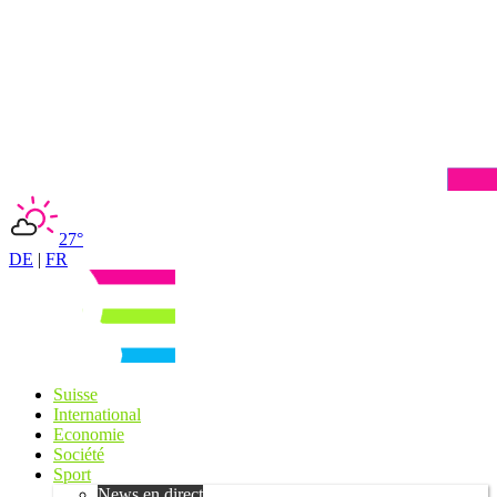
27°
DE
|
FR
Suisse
International
Economie
Société
Sport
News en direct