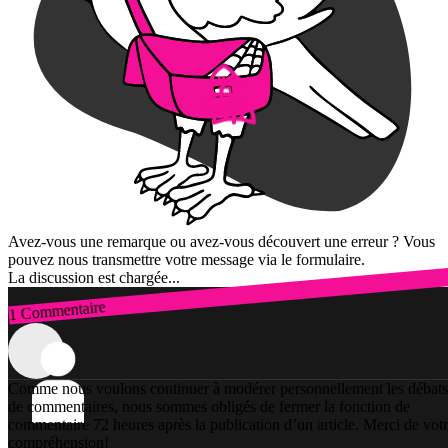
Avez-vous une remarque ou avez-vous découvert une erreur ? Vous
pouvez nous transmettre votre message via le formulaire.
La discussion est chargée...
1 Commentaire
Connexion
Comme nous voulons continuer à modérer personnellement les débats
de commentaires, nous sommes obligés de fermer la fonction de
commentaire 72 heures après la publication d’un article. Merci de vot
compréhension!