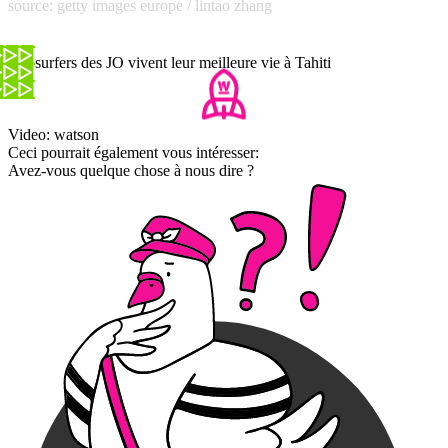
source: getty images europe / lintao zhang
Les surfers des JO vivent leur meilleure vie à Tahiti
Video: watson
Ceci pourrait également vous intéresser:
Avez-vous quelque chose à nous dire ?