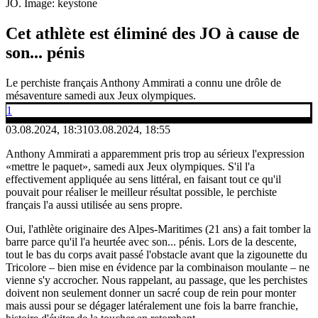
JO.
Image: keystone
Cet athlète est éliminé des JO à cause de
son... pénis
Le perchiste français Anthony Ammirati a connu une drôle de
mésaventure samedi aux Jeux olympiques.
1
03.08.2024, 18:31
03.08.2024, 18:55
Anthony Ammirati a apparemment pris trop au sérieux l'expression
«mettre le paquet», samedi aux Jeux olympiques. S'il l'a
effectivement appliquée au sens littéral, en faisant tout ce qu'il
pouvait pour réaliser le meilleur résultat possible, le perchiste
français l'a aussi utilisée au sens propre.
Oui, l'athlète originaire des Alpes-Maritimes (21 ans) a fait tomber la
barre parce qu'il l'a heurtée avec son... pénis. Lors de la descente,
tout le bas du corps avait passé l'obstacle avant que la zigounette du
Tricolore – bien mise en évidence par la combinaison moulante – ne
vienne s'y accrocher. Nous rappelant, au passage, que les perchistes
doivent non seulement donner un sacré coup de rein pour monter
mais aussi pour se dégager latéralement une fois la barre franchie,