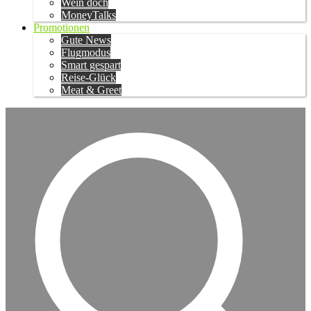
Wein doch
MoneyTalks
Promotionen
Gute News
Flugmodus
Smart gespart
Reise-Glück
Meat & Greet