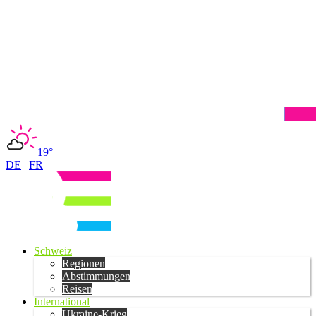
19°
DE
|
FR
Schweiz
Regionen
Abstimmungen
Reisen
International
Ukraine-Krieg