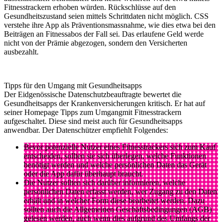
Fitnesstrackern erhoben würden. Rückschlüsse auf den
Gesundheitszustand seien mittels Schrittdaten nicht möglich. CSS
verstehe ihre App als Präventionsmassnahme, wie dies etwa bei den
Beiträgen an Fitnessabos der Fall sei. Das erlaufene Geld werde
nicht von der Prämie abgezogen, sondern den Versicherten
ausbezahlt.
Tipps für den Umgang mit Gesundheitsapps
Der Eidgenössische Datenschutzbeauftragte bewertet die
Gesundheitsapps der Krankenversicherungen kritisch. Er hat auf
seiner Homepage Tipps zum Umgangmit Fitnesstrackern
aufgeschaltet. Diese sind meist auch für Gesundheitsapps
anwendbar. Der Datenschützer empfiehlt Folgendes:
Bevor potenzielle Nutzer eines Fitnesstrackers sich zum Kauf
entscheiden, sollten sie sich überlegen, welche Funktionen
benötigt werden und welche persönlichen Daten das Gerät
oder die App dafür überhaupt braucht.
Die Nutzer sollten sich darüber informieren, welche
persönlichen Daten erfasst werden, wer Zugang zu den Daten
erhält und in welcher Form diese bearbeitet werden. Dazu
sollten auch die Allgemeinen Geschäftsbedingungen (AGB)
gelesen werden, auch wenn dies aufgrund des Umfangs der