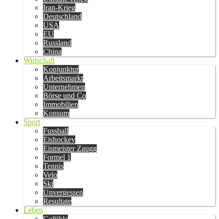
Iran-Krieg
Deutschland
USA
EU
Russland
China
Wirtschaft
Konjunktur
Arbeitsmarkt
Unternehmen
Börse und Co
Immobilien
Konsum
Sport
Fussball
Eishockey
Eismeister Zaugg
Formel 1
Tennis
Velo
Ski
Unvergessen
Resultate
Leben
Gefühle