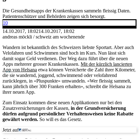
Die Gesundheitsapps der Krankenkassen sammeln fleissig Daten.
Patientenschützer und Behörden zeigen sich besorgt.
10
14.10.2017, 18:02
14.10.2017, 18:02
andreas möckli / schweiz am wochenende
Wandern ist bekanntlich des Schweizers liebste Sportart. Aber auch
Velofahren und Schwimmen sind hoch im Kurs. Nun lässt sich
damit sogar Geld verdienen. Der Weg dazu führt über die neuen
Apps mehrerer grosser Krankenkassen.
Mit der kürzlich lancierten
App von Helsana
etwa können Versicherte die Zahl ihrer Kilometer,
die sie wandernd, joggend, schwimmend oder velofahrend
zurücklegen, in «Pluspunkte» umwandeln. «Wer fleissig sammelt,
kann jährlich über 300 Franken erhalten», schreibt die Helsana zu
ihrer neuen App.
Zum Einsatz kommen diese neuen Applikationen nur bei den
Zusatzversicherungen der Kassen,
in der Grundversicherung
dürfen aufgrund persönlicher Verhaltensweisen keine Rabatte
gewährt werden.
So will es das Gesetz.
Jetzt auf