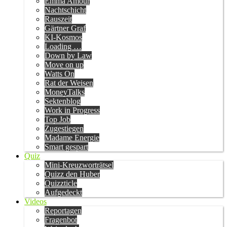
Emma Amour
Nachtschicht
Rauszeit
Gärtner Graf
KI-Kosmos
Loading …
Down by Law
Move on up
Watts On
Rat der Weisen
MoneyTalks
Sektenblog
Work in Progress
Top Job
Zugestiegen
Madame Energie
Smart gespart
Quiz
Mini-Kreuzworträtsel
Quizz den Huber
Quizzticle
Aufgedeckt
Videos
Reportagen
Fragenbot