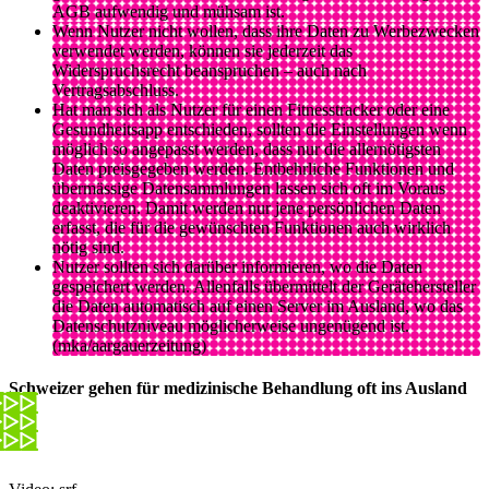
AGB aufwendig und mühsam ist.
Wenn Nutzer nicht wollen, dass ihre Daten zu Werbezwecken
verwendet werden, können sie jederzeit das
Widerspruchsrecht beanspruchen – auch nach
Vertragsabschluss.
Hat man sich als Nutzer für einen Fitnesstracker oder eine
Gesundheitsapp entschieden, sollten die Einstellungen wenn
möglich so angepasst werden, dass nur die allernötigsten
Daten preisgegeben werden. Entbehrliche Funktionen und
übermässige Datensammlungen lassen sich oft im Voraus
deaktivieren. Damit werden nur jene persönlichen Daten
erfasst, die für die gewünschten Funktionen auch wirklich
nötig sind.
Nutzer sollten sich darüber informieren, wo die Daten
gespeichert werden. Allenfalls übermittelt der Gerätehersteller
die Daten automatisch auf einen Server im Ausland, wo das
Datenschutzniveau möglicherweise ungenügend ist.
(mka/aargauerzeitung)
Schweizer gehen für medizinische Behandlung oft ins Ausland