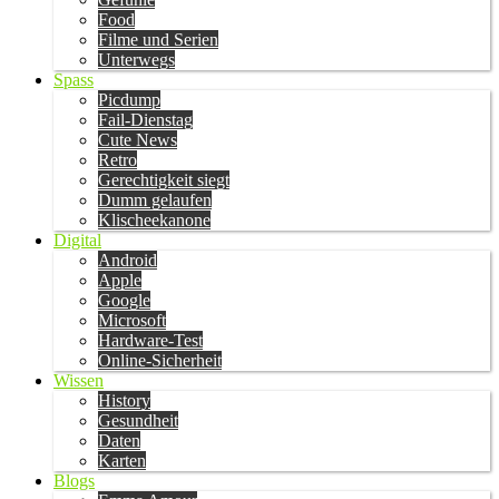
Food
Filme und Serien
Unterwegs
Spass
Picdump
Fail-Dienstag
Cute News
Retro
Gerechtigkeit siegt
Dumm gelaufen
Klischeekanone
Digital
Android
Apple
Google
Microsoft
Hardware-Test
Online-Sicherheit
Wissen
History
Gesundheit
Daten
Karten
Blogs